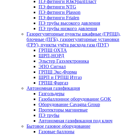
ПЭ фитинги ЮжУралПласт
ПЭ фитинги NTG
ПЭ фитинги Plasson
ПЭ фитинги Frialen
ПЭ трубы высокого давления
ПЭ трубы низкого давления
Газорегуляторные пункты шкафные (ГРПШ),
блочные (ПГБ), газорегуляторные установки
(ГРУ), пункты учёта расхода газа (ПУГ)
ГРПШ ОХТА
ШРП-НОРД
Эльстер Газэлектроника
ЭПО Сигнал
ГРПШ Экс-Форма
ШРП и ГРПШ Итгаз
ГРПШ Фаргаз
Автономная газификация
Газгольдеры
Газобаллонное оборудование GOK
Оборудование Cavagna Group
Протекторы магниевые
ПЭ трубы
Автономная газификация под ключ
Бытовое газовое оборудование
Газовые баллоны