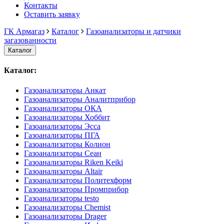
Контакты
Оставить заявку
ГК Армагаз
Каталог
Газоанализаторы и датчики
загазованности
Каталог
Каталог:
Газоанализаторы Анкат
Газоанализаторы Аналитприбор
Газоанализаторы ОКА
Газоанализаторы Хоббит
Газоанализаторы Эсса
Газоанализаторы ПГА
Газоанализаторы Колион
Газоанализаторы Сеан
Газоанализаторы Riken Keiki
Газоанализаторы Altair
Газоанализаторы Политехформ
Газоанализаторы Промприбор
Газоанализаторы testo
Газоанализаторы Chemist
Газоанализаторы Drager