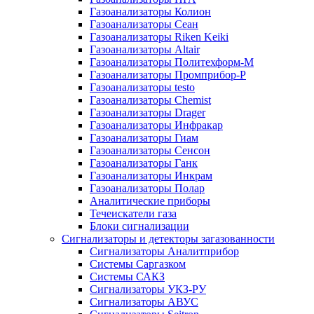
Газоанализаторы Колион
Газоанализаторы Сеан
Газоанализаторы Riken Keiki
Газоанализаторы Altair
Газоанализаторы Политехформ-М
Газоанализаторы Промприбор-Р
Газоанализаторы testo
Газоанализаторы Chemist
Газоанализаторы Drager
Газоанализаторы Инфракар
Газоанализаторы Гиам
Газоанализаторы Сенсон
Газоанализаторы Ганк
Газоанализаторы Инкрам
Газоанализаторы Полар
Аналитические приборы
Течеискатели газа
Блоки сигнализации
Сигнализаторы и детекторы загазованности
Сигнализаторы Аналитприбор
Системы Саргазком
Системы САКЗ
Сигнализаторы УКЗ-РУ
Сигнализаторы АВУС