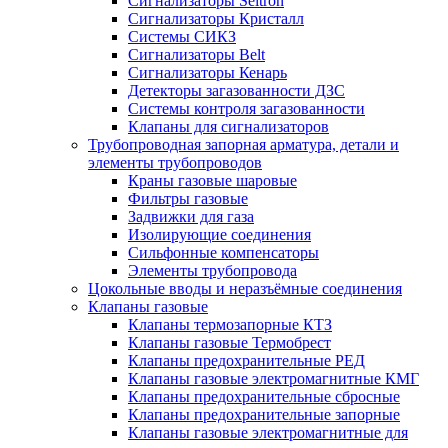
Сигнализаторы Seitron
Сигнализаторы Кристалл
Системы СИКЗ
Сигнализаторы Belt
Сигнализаторы Кенарь
Детекторы загазованности ДЗС
Системы контроля загазованности
Клапаны для сигнализаторов
Трубопроводная запорная арматура, детали и
элементы трубопроводов
Краны газовые шаровые
Фильтры газовые
Задвижки для газа
Изолирующие соединения
Сильфонные компенсаторы
Элементы трубопровода
Цокольные вводы и неразъёмные соединения
Клапаны газовые
Клапаны термозапорные КТЗ
Клапаны газовые Термобрест
Клапаны предохранительные РЕД
Клапаны газовые электромагнитные КМГ
Клапаны предохранительные сбросные
Клапаны предохранительные запорные
Клапаны газовые электромагнитные для