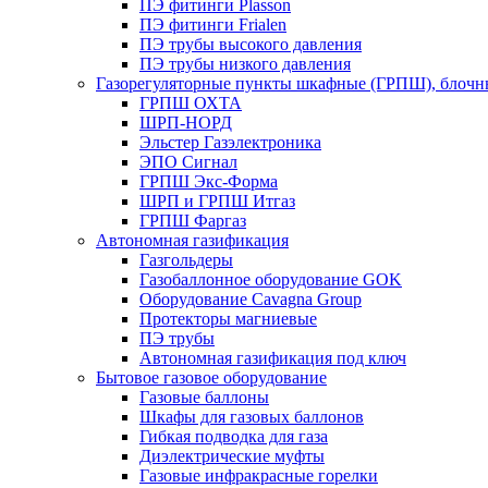
ПЭ фитинги Plasson
ПЭ фитинги Frialen
ПЭ трубы высокого давления
ПЭ трубы низкого давления
Газорегуляторные пункты шкафные (ГРПШ), блочные
ГРПШ ОХТА
ШРП-НОРД
Эльстер Газэлектроника
ЭПО Сигнал
ГРПШ Экс-Форма
ШРП и ГРПШ Итгаз
ГРПШ Фаргаз
Автономная газификация
Газгольдеры
Газобаллонное оборудование GOK
Оборудование Cavagna Group
Протекторы магниевые
ПЭ трубы
Автономная газификация под ключ
Бытовое газовое оборудование
Газовые баллоны
Шкафы для газовых баллонов
Гибкая подводка для газа
Диэлектрические муфты
Газовые инфракрасные горелки