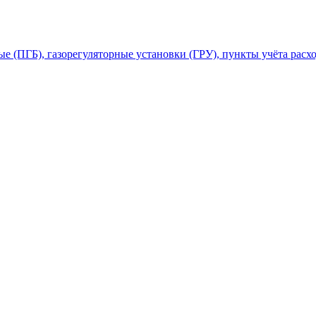
 (ПГБ), газорегуляторные установки (ГРУ), пункты учёта расхо