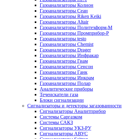
Газоанализаторы Колион
Газоанализаторы Сеан
Газоанализаторы Riken Keiki
Газоанализаторы Altair
Газоанализаторы Политехформ-М
Газоанализаторы Промприбор-Р
Газоанализаторы testo
Газоанализаторы Chemist
Газоанализаторы Drager
Газоанализаторы Инфракар
Газоанализаторы Гиам
Газоанализаторы Сенсон
Газоанализаторы Ганк
Газоанализаторы Инкрам
Газоанализаторы Полар
Аналитические приборы
Течеискатели газа
Блоки сигнализации
Сигнализаторы и детекторы загазованности
Сигнализаторы Аналитприбор
Системы Саргазком
Системы САКЗ
Сигнализаторы УКЗ-РУ
Сигнализаторы АВУС