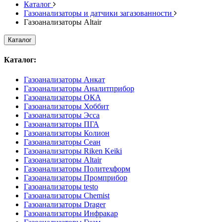
Каталог
Газоанализаторы и датчики загазованности
Газоанализаторы Altair
Каталог
Каталог:
Газоанализаторы Анкат
Газоанализаторы Аналитприбор
Газоанализаторы ОКА
Газоанализаторы Хоббит
Газоанализаторы Эсса
Газоанализаторы ПГА
Газоанализаторы Колион
Газоанализаторы Сеан
Газоанализаторы Riken Keiki
Газоанализаторы Altair
Газоанализаторы Политехформ
Газоанализаторы Промприбор
Газоанализаторы testo
Газоанализаторы Chemist
Газоанализаторы Drager
Газоанализаторы Инфракар