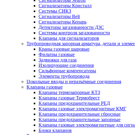
Сигнализаторы Seitron
Сигнализаторы Кристалл
Системы СИКЗ
Сигнализаторы Belt
Сигнализаторы Кенарь
Детекторы загазованности ДЗС
Системы контроля загазованности
Клапаны для сигнализаторов
Трубопроводная запорная арматура, детали и элем
Краны газовые шаровые
Фильтры газовые
Задвижки для газа
Изолирующие соединения
Сильфонные компенсаторы
Элементы трубопровода
Цокольные вводы и неразъёмные соединения
Клапаны газовые
Клапаны термозапорные КТЗ
Клапаны газовые Термобрест
Клапаны предохранительные РЕД
Клапаны газовые электромагнитные КМГ
Клапаны предохранительные сбросные
Клапаны предохранительные запорные
Клапаны газовые электромагнитные для сигн
Блоки клапанов