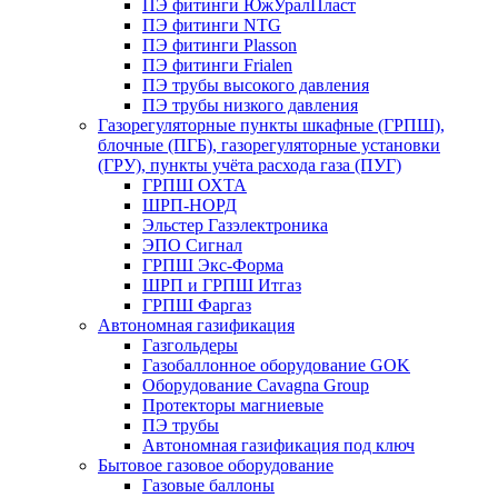
ПЭ фитинги ЮжУралПласт
ПЭ фитинги NTG
ПЭ фитинги Plasson
ПЭ фитинги Frialen
ПЭ трубы высокого давления
ПЭ трубы низкого давления
Газорегуляторные пункты шкафные (ГРПШ),
блочные (ПГБ), газорегуляторные установки
(ГРУ), пункты учёта расхода газа (ПУГ)
ГРПШ ОХТА
ШРП-НОРД
Эльстер Газэлектроника
ЭПО Сигнал
ГРПШ Экс-Форма
ШРП и ГРПШ Итгаз
ГРПШ Фаргаз
Автономная газификация
Газгольдеры
Газобаллонное оборудование GOK
Оборудование Cavagna Group
Протекторы магниевые
ПЭ трубы
Автономная газификация под ключ
Бытовое газовое оборудование
Газовые баллоны