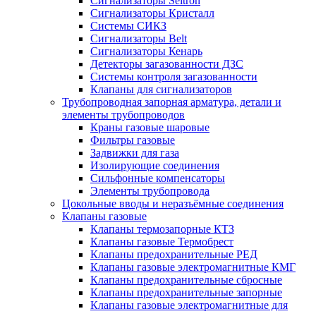
Сигнализаторы Seitron
Сигнализаторы Кристалл
Системы СИКЗ
Сигнализаторы Belt
Сигнализаторы Кенарь
Детекторы загазованности ДЗС
Системы контроля загазованности
Клапаны для сигнализаторов
Трубопроводная запорная арматура, детали и
элементы трубопроводов
Краны газовые шаровые
Фильтры газовые
Задвижки для газа
Изолирующие соединения
Сильфонные компенсаторы
Элементы трубопровода
Цокольные вводы и неразъёмные соединения
Клапаны газовые
Клапаны термозапорные КТЗ
Клапаны газовые Термобрест
Клапаны предохранительные РЕД
Клапаны газовые электромагнитные КМГ
Клапаны предохранительные сбросные
Клапаны предохранительные запорные
Клапаны газовые электромагнитные для