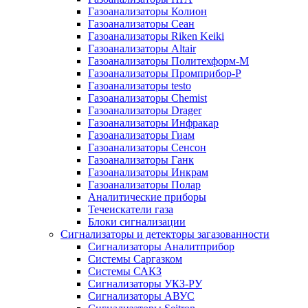
Газоанализаторы Колион
Газоанализаторы Сеан
Газоанализаторы Riken Keiki
Газоанализаторы Altair
Газоанализаторы Политехформ-М
Газоанализаторы Промприбор-Р
Газоанализаторы testo
Газоанализаторы Chemist
Газоанализаторы Drager
Газоанализаторы Инфракар
Газоанализаторы Гиам
Газоанализаторы Сенсон
Газоанализаторы Ганк
Газоанализаторы Инкрам
Газоанализаторы Полар
Аналитические приборы
Течеискатели газа
Блоки сигнализации
Сигнализаторы и детекторы загазованности
Сигнализаторы Аналитприбор
Системы Саргазком
Системы САКЗ
Сигнализаторы УКЗ-РУ
Сигнализаторы АВУС