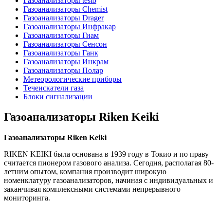
Газоанализаторы testo
Газоанализаторы Chemist
Газоанализаторы Drager
Газоанализаторы Инфракар
Газоанализаторы Гиам
Газоанализаторы Сенсон
Газоанализаторы Ганк
Газоанализаторы Инкрам
Газоанализаторы Полар
Метеорологические приборы
Течеискатели газа
Блоки сигнализации
Газоанализаторы Riken Keiki
Газоанализаторы Riken Keiki
RIKEN KEIKI была основана в 1939 году в Токио и по праву
считается пионером газового анализа. Сегодня, располагая 80-
летним опытом, компания производит широкую
номенклатуру газоанализаторов, начиная с индивидуальных и
заканчивая комплексными системами непрерывного
мониторинга.