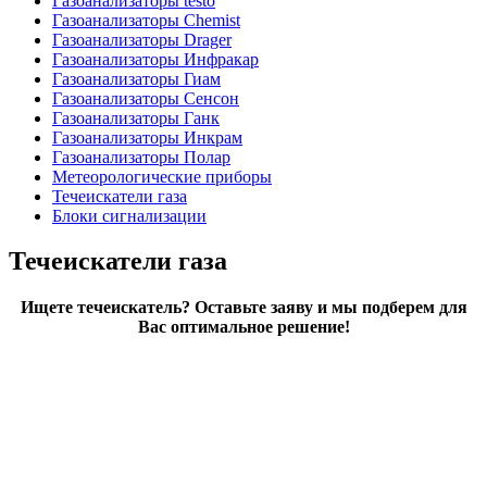
Газоанализаторы testo
Газоанализаторы Chemist
Газоанализаторы Drager
Газоанализаторы Инфракар
Газоанализаторы Гиам
Газоанализаторы Сенсон
Газоанализаторы Ганк
Газоанализаторы Инкрам
Газоанализаторы Полар
Метеорологические приборы
Течеискатели газа
Блоки сигнализации
Течеискатели газа
Ищете течеискатель? Оставьте заяву и мы подберем для
Вас оптимальное решение!