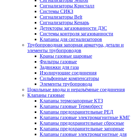
Сигнализаторы Seitron
Сигнализаторы Кристалл
Системы СИКЗ
Сигнализаторы Belt
Сигнализаторы Кенарь
Детекторы загазованности ДЗС
Системы контроля загазованности
Клапаны для сигнализаторов
Трубопроводная запорная арматура, детали и
элементы трубопроводов
Краны газовые шаровые
Фильтры газовые
Задвижки для газа
Изолирующие соединения
Сильфонные компенсаторы
Элементы трубопровода
Цокольные вводы и неразъёмные соединения
Клапаны газовые
Клапаны термозапорные КТЗ
Клапаны газовые Термобрест
Клапаны предохранительные РЕД
Клапаны газовые электромагнитные КМГ
Клапаны предохранительные сбросные
Клапаны предохранительные запорные
Клапаны газовые электромагнитные для