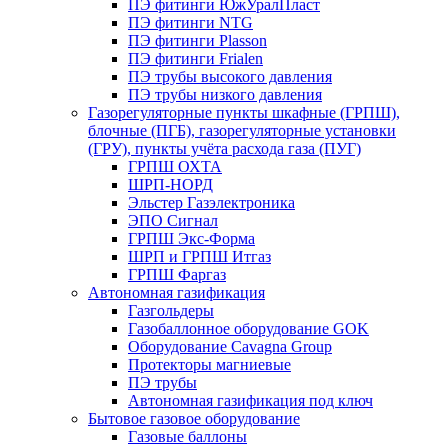
ПЭ фитинги ЮжУралПласт
ПЭ фитинги NTG
ПЭ фитинги Plasson
ПЭ фитинги Frialen
ПЭ трубы высокого давления
ПЭ трубы низкого давления
Газорегуляторные пункты шкафные (ГРПШ),
блочные (ПГБ), газорегуляторные установки
(ГРУ), пункты учёта расхода газа (ПУГ)
ГРПШ ОХТА
ШРП-НОРД
Эльстер Газэлектроника
ЭПО Сигнал
ГРПШ Экс-Форма
ШРП и ГРПШ Итгаз
ГРПШ Фаргаз
Автономная газификация
Газгольдеры
Газобаллонное оборудование GOK
Оборудование Cavagna Group
Протекторы магниевые
ПЭ трубы
Автономная газификация под ключ
Бытовое газовое оборудование
Газовые баллоны