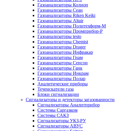
Газоанализаторы Колион
Газоанализаторы Сеан
Газоанализаторы Riken Keiki
Газоанализаторы Altair
Газоанализаторы Политехформ-М
Газоанализаторы Промприбор-Р
Газоанализаторы testo
Газоанализаторы Chemist
Газоанализаторы Drager
Газоанализаторы Инфракар
Газоанализаторы Гиам
Газоанализаторы Сенсон
Газоанализаторы Ганк
Газоанализаторы Инкрам
Газоанализаторы Полар
Аналитические приборы
Течеискатели газа
Блоки сигнализации
Сигнализаторы и детекторы загазованности
Сигнализаторы Аналитприбор
Системы Саргазком
Системы САКЗ
Сигнализаторы УКЗ-РУ
Сигнализаторы АВУС