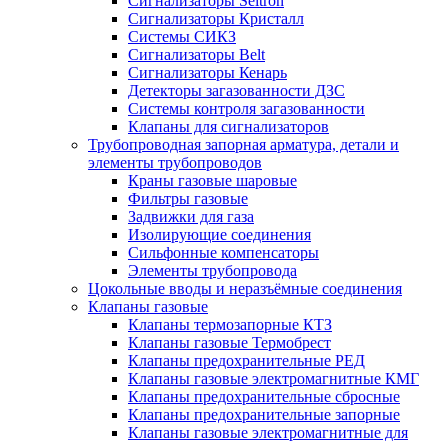
Сигнализаторы Seitron
Сигнализаторы Кристалл
Системы СИКЗ
Сигнализаторы Belt
Сигнализаторы Кенарь
Детекторы загазованности ДЗС
Системы контроля загазованности
Клапаны для сигнализаторов
Трубопроводная запорная арматура, детали и
элементы трубопроводов
Краны газовые шаровые
Фильтры газовые
Задвижки для газа
Изолирующие соединения
Сильфонные компенсаторы
Элементы трубопровода
Цокольные вводы и неразъёмные соединения
Клапаны газовые
Клапаны термозапорные КТЗ
Клапаны газовые Термобрест
Клапаны предохранительные РЕД
Клапаны газовые электромагнитные КМГ
Клапаны предохранительные сбросные
Клапаны предохранительные запорные
Клапаны газовые электромагнитные для