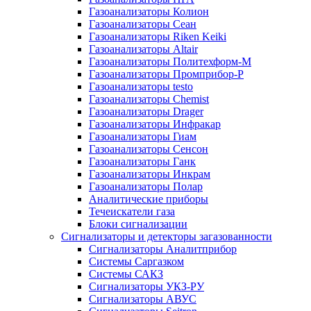
Газоанализаторы Колион
Газоанализаторы Сеан
Газоанализаторы Riken Keiki
Газоанализаторы Altair
Газоанализаторы Политехформ-М
Газоанализаторы Промприбор-Р
Газоанализаторы testo
Газоанализаторы Chemist
Газоанализаторы Drager
Газоанализаторы Инфракар
Газоанализаторы Гиам
Газоанализаторы Сенсон
Газоанализаторы Ганк
Газоанализаторы Инкрам
Газоанализаторы Полар
Аналитические приборы
Течеискатели газа
Блоки сигнализации
Сигнализаторы и детекторы загазованности
Сигнализаторы Аналитприбор
Системы Саргазком
Системы САКЗ
Сигнализаторы УКЗ-РУ
Сигнализаторы АВУС