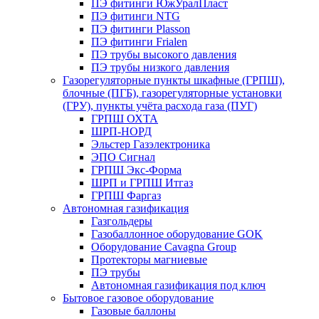
ПЭ фитинги ЮжУралПласт
ПЭ фитинги NTG
ПЭ фитинги Plasson
ПЭ фитинги Frialen
ПЭ трубы высокого давления
ПЭ трубы низкого давления
Газорегуляторные пункты шкафные (ГРПШ),
блочные (ПГБ), газорегуляторные установки
(ГРУ), пункты учёта расхода газа (ПУГ)
ГРПШ ОХТА
ШРП-НОРД
Эльстер Газэлектроника
ЭПО Сигнал
ГРПШ Экс-Форма
ШРП и ГРПШ Итгаз
ГРПШ Фаргаз
Автономная газификация
Газгольдеры
Газобаллонное оборудование GOK
Оборудование Cavagna Group
Протекторы магниевые
ПЭ трубы
Автономная газификация под ключ
Бытовое газовое оборудование
Газовые баллоны