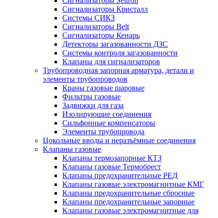
Сигнализаторы Seitron
Сигнализаторы Кристалл
Системы СИКЗ
Сигнализаторы Belt
Сигнализаторы Кенарь
Детекторы загазованности ДЗС
Системы контроля загазованности
Клапаны для сигнализаторов
Трубопроводная запорная арматура, детали и
элементы трубопроводов
Краны газовые шаровые
Фильтры газовые
Задвижки для газа
Изолирующие соединения
Сильфонные компенсаторы
Элементы трубопровода
Цокольные вводы и неразъёмные соединения
Клапаны газовые
Клапаны термозапорные КТЗ
Клапаны газовые Термобрест
Клапаны предохранительные РЕД
Клапаны газовые электромагнитные КМГ
Клапаны предохранительные сбросные
Клапаны предохранительные запорные
Клапаны газовые электромагнитные для