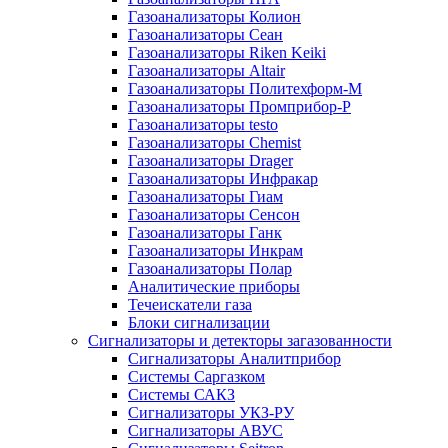
Газоанализаторы Колион
Газоанализаторы Сеан
Газоанализаторы Riken Keiki
Газоанализаторы Altair
Газоанализаторы Политехформ-М
Газоанализаторы Промприбор-Р
Газоанализаторы testo
Газоанализаторы Chemist
Газоанализаторы Drager
Газоанализаторы Инфракар
Газоанализаторы Гиам
Газоанализаторы Сенсон
Газоанализаторы Ганк
Газоанализаторы Инкрам
Газоанализаторы Полар
Аналитические приборы
Течеискатели газа
Блоки сигнализации
Сигнализаторы и детекторы загазованности
Сигнализаторы Аналитприбор
Системы Саргазком
Системы САКЗ
Сигнализаторы УКЗ-РУ
Сигнализаторы АВУС