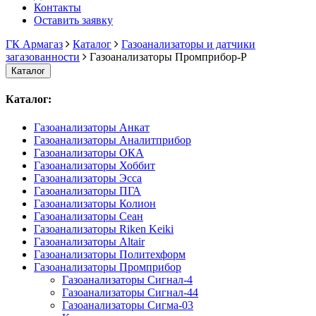
Контакты
Оставить заявку
ГК Армагаз
Каталог
Газоанализаторы и датчики
загазованности
Газоанализаторы Промприбор-Р
Каталог
Каталог:
Газоанализаторы Анкат
Газоанализаторы Аналитприбор
Газоанализаторы ОКА
Газоанализаторы Хоббит
Газоанализаторы Эсса
Газоанализаторы ПГА
Газоанализаторы Колион
Газоанализаторы Сеан
Газоанализаторы Riken Keiki
Газоанализаторы Altair
Газоанализаторы Политехформ
Газоанализаторы Промприбор
Газоанализаторы Сигнал-4
Газоанализаторы Сигнал-44
Газоанализаторы Сигма-03