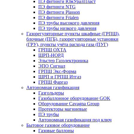
ПЭ фитинги ЮжУралПласт
ПЭ фитинги NTG
ПЭ фитинги Plasson
ПЭ фитинги Frialen
ПЭ трубы высокого давления
ПЭ трубы низкого давления
Газорегуляторные пункты шкафные (ГРПШ),
блочные (ПГБ), газорегуляторные установки
(ГРУ), пункты учёта расхода газа (ПУГ)
ГРПШ ОХТА
ШРП-НОРД
Эльстер Газэлектроника
ЭПО Сигнал
ГРПШ Экс-Форма
ШРП и ГРПШ Итгаз
ГРПШ Фаргаз
Автономная газификация
Газгольдеры
Газобаллонное оборудование GOK
Оборудование Cavagna Group
Протекторы магниевые
ПЭ трубы
Автономная газификация под ключ
Бытовое газовое оборудование
Газовые баллоны