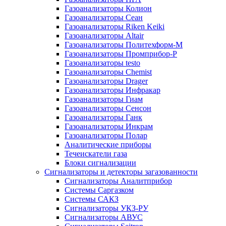
Газоанализаторы Колион
Газоанализаторы Сеан
Газоанализаторы Riken Keiki
Газоанализаторы Altair
Газоанализаторы Политехформ-М
Газоанализаторы Промприбор-Р
Газоанализаторы testo
Газоанализаторы Chemist
Газоанализаторы Drager
Газоанализаторы Инфракар
Газоанализаторы Гиам
Газоанализаторы Сенсон
Газоанализаторы Ганк
Газоанализаторы Инкрам
Газоанализаторы Полар
Аналитические приборы
Течеискатели газа
Блоки сигнализации
Сигнализаторы и детекторы загазованности
Сигнализаторы Аналитприбор
Системы Саргазком
Системы САКЗ
Сигнализаторы УКЗ-РУ
Сигнализаторы АВУС