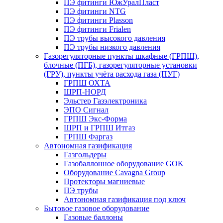
ПЭ фитинги ЮжУралПласт
ПЭ фитинги NTG
ПЭ фитинги Plasson
ПЭ фитинги Frialen
ПЭ трубы высокого давления
ПЭ трубы низкого давления
Газорегуляторные пункты шкафные (ГРПШ),
блочные (ПГБ), газорегуляторные установки
(ГРУ), пункты учёта расхода газа (ПУГ)
ГРПШ ОХТА
ШРП-НОРД
Эльстер Газэлектроника
ЭПО Сигнал
ГРПШ Экс-Форма
ШРП и ГРПШ Итгаз
ГРПШ Фаргаз
Автономная газификация
Газгольдеры
Газобаллонное оборудование GOK
Оборудование Cavagna Group
Протекторы магниевые
ПЭ трубы
Автономная газификация под ключ
Бытовое газовое оборудование
Газовые баллоны