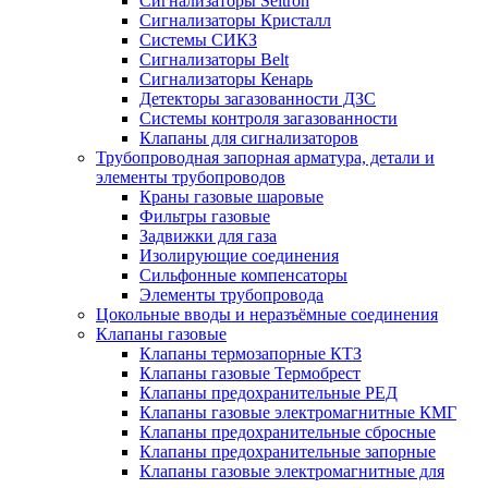
Сигнализаторы Seitron
Сигнализаторы Кристалл
Системы СИКЗ
Сигнализаторы Belt
Сигнализаторы Кенарь
Детекторы загазованности ДЗС
Системы контроля загазованности
Клапаны для сигнализаторов
Трубопроводная запорная арматура, детали и
элементы трубопроводов
Краны газовые шаровые
Фильтры газовые
Задвижки для газа
Изолирующие соединения
Сильфонные компенсаторы
Элементы трубопровода
Цокольные вводы и неразъёмные соединения
Клапаны газовые
Клапаны термозапорные КТЗ
Клапаны газовые Термобрест
Клапаны предохранительные РЕД
Клапаны газовые электромагнитные КМГ
Клапаны предохранительные сбросные
Клапаны предохранительные запорные
Клапаны газовые электромагнитные для