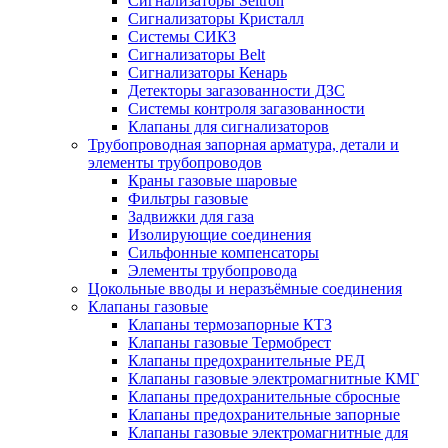
Сигнализаторы Seitron
Сигнализаторы Кристалл
Системы СИКЗ
Сигнализаторы Belt
Сигнализаторы Кенарь
Детекторы загазованности ДЗС
Системы контроля загазованности
Клапаны для сигнализаторов
Трубопроводная запорная арматура, детали и
элементы трубопроводов
Краны газовые шаровые
Фильтры газовые
Задвижки для газа
Изолирующие соединения
Сильфонные компенсаторы
Элементы трубопровода
Цокольные вводы и неразъёмные соединения
Клапаны газовые
Клапаны термозапорные КТЗ
Клапаны газовые Термобрест
Клапаны предохранительные РЕД
Клапаны газовые электромагнитные КМГ
Клапаны предохранительные сбросные
Клапаны предохранительные запорные
Клапаны газовые электромагнитные для