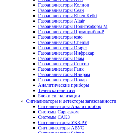
Газоанализаторы Колион
Газоанализаторы Сеан
Газоанализаторы Riken Keiki
Газоанализаторы Altair
Газоанализаторы Политехформ-М
Газоанализаторы Промприбор-Р
Газоанализаторы testo
Газоанализаторы Chemist
Газоанализаторы Drager
Газоанализаторы Инфракар
Газоанализаторы Гиам
Газоанализаторы Сенсон
Газоанализаторы Ганк
Газоанализаторы Инкрам
Газоанализаторы Полар
Аналитические приборы
Течеискатели газа
Блоки сигнализации
Сигнализаторы и детекторы загазованности
Сигнализаторы Аналитприбор
Системы Саргазком
Системы САКЗ
Сигнализаторы УКЗ-РУ
Сигнализаторы АВУС