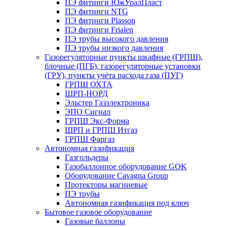
ПЭ фитинги ЮжУралПласт
ПЭ фитинги NTG
ПЭ фитинги Plasson
ПЭ фитинги Frialen
ПЭ трубы высокого давления
ПЭ трубы низкого давления
Газорегуляторные пункты шкафные (ГРПШ),
блочные (ПГБ), газорегуляторные установки
(ГРУ), пункты учёта расхода газа (ПУГ)
ГРПШ ОХТА
ШРП-НОРД
Эльстер Газэлектроника
ЭПО Сигнал
ГРПШ Экс-Форма
ШРП и ГРПШ Итгаз
ГРПШ Фаргаз
Автономная газификация
Газгольдеры
Газобаллонное оборудование GOK
Оборудование Cavagna Group
Протекторы магниевые
ПЭ трубы
Автономная газификация под ключ
Бытовое газовое оборудование
Газовые баллоны