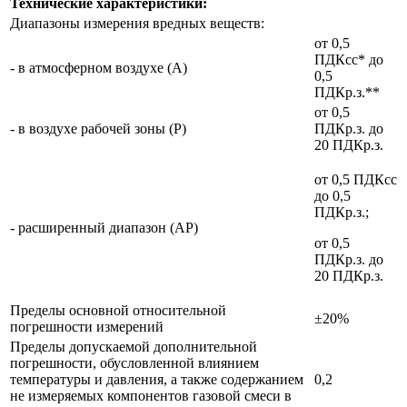
Технические характеристики:
Диапазоны измерения вредных веществ:
от 0,5
ПДКсс* до
- в атмосферном воздухе (А)
0,5
ПДКр.з.**
от 0,5
- в воздухе рабочей зоны (Р)
ПДКр.з. до
20 ПДКр.з.
от 0,5 ПДКсс
до 0,5
ПДКр.з.;
- расширенный диапазон (АР)
от 0,5
ПДКр.з. до
20 ПДКр.з.
Пределы основной относительной
±20%
погрешности измерений
Пределы допускаемой дополнительной
погрешности, обусловленной влиянием
температуры и давления, а также содержанием
0,2
не измеряемых компонентов газовой смеси в