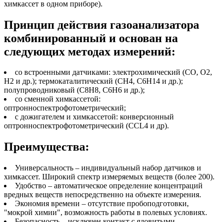
химкассет в одном приборе).
Принцип действия газоанализатора
комбинированный и основан на
следующих методах измерений:
со встроенными датчиками: электрохимический (СО, О2,
Н2 и др.); термокаталитический (СН4, C6H14 и др.);
полупроводниковый (C8H8, C6H6 и др.);
со сменной химкассетой:
оптронноспектрофотометрический;
с дожигателем и химкассетой: конверсионный
оптронноспектрофотометрический (CCL4 и др).
Преимущества:
Универсальность – индивидуальный набор датчиков и
химкассет. Широкий спектр измеряемых веществ (более 200).
Удобство – автоматическое определение концентраций
вредных веществ непосредственно на объекте измерения.
Экономия времени – отсутствие пробоподготовки,
"мокрой химии", возможность работы в полевых условиях.
Безопасность – исключен контакт с ядовитыми,