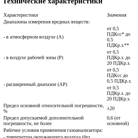
Технические характеристики
Характеристики
Значения
Диапазоны измерения вредных веществ:
от 0,5
ПДКсс* до
- в атмосферном воздухе (А)
0,5
ПДКр.з.**
от 0,5
- в воздухе рабочей зоны (Р)
ПДКр.з. до
20 ПДКр.з.
от 0,5
ПДКсс до
0,5 ПДКр.з.
- расширенный диапазон (АР)
от 0,5
ПДКр.з. до
20 ПДКр.з.
Предел основной относительной погрешности,
±20
%
Предел допускаемой дополнительной
0,6 (от
погрешности, не более
основной)
Рабочие условия применения газоанализатора:
- температура окружающего воздуха (без