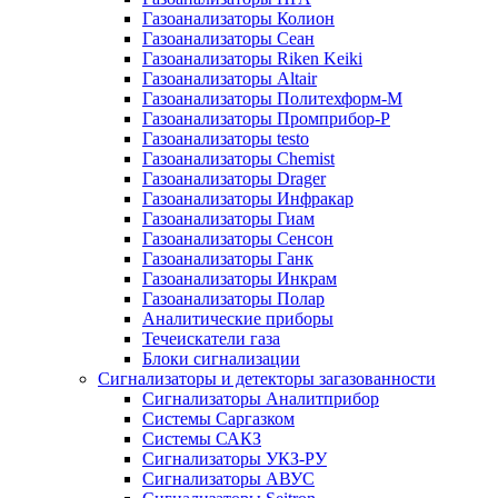
Газоанализаторы Колион
Газоанализаторы Сеан
Газоанализаторы Riken Keiki
Газоанализаторы Altair
Газоанализаторы Политехформ-М
Газоанализаторы Промприбор-Р
Газоанализаторы testo
Газоанализаторы Chemist
Газоанализаторы Drager
Газоанализаторы Инфракар
Газоанализаторы Гиам
Газоанализаторы Сенсон
Газоанализаторы Ганк
Газоанализаторы Инкрам
Газоанализаторы Полар
Аналитические приборы
Течеискатели газа
Блоки сигнализации
Сигнализаторы и детекторы загазованности
Сигнализаторы Аналитприбор
Системы Саргазком
Системы САКЗ
Сигнализаторы УКЗ-РУ
Сигнализаторы АВУС