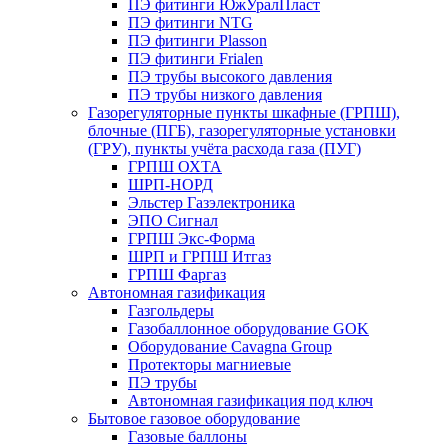
ПЭ фитинги ЮжУралПласт
ПЭ фитинги NTG
ПЭ фитинги Plasson
ПЭ фитинги Frialen
ПЭ трубы высокого давления
ПЭ трубы низкого давления
Газорегуляторные пункты шкафные (ГРПШ),
блочные (ПГБ), газорегуляторные установки
(ГРУ), пункты учёта расхода газа (ПУГ)
ГРПШ ОХТА
ШРП-НОРД
Эльстер Газэлектроника
ЭПО Сигнал
ГРПШ Экс-Форма
ШРП и ГРПШ Итгаз
ГРПШ Фаргаз
Автономная газификация
Газгольдеры
Газобаллонное оборудование GOK
Оборудование Cavagna Group
Протекторы магниевые
ПЭ трубы
Автономная газификация под ключ
Бытовое газовое оборудование
Газовые баллоны