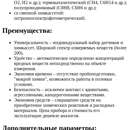
О2, Н2 и др.); термокаталитический (СН4, C6H14 и др.);
полупроводниковый (C8H8, C6H6 и др.);
со сменной химкассетой:
оптронноспектрофотометрический;
Преимущества:
Универсальность – индивидуальный набор датчиков и
химкассет. Широкий спектр измеряемых веществ (более
200).
Удобство – автоматическое определение концентраций
вредных веществ непосредственно на объекте
измерения.
Экономия времени – отсутствие пробоподготовки,
"мокрой химии", возможность работы в полевых
условиях.
Безопасность – исключен контакт с ядовитыми,
агрессивными, канцерогенными веществами.
Экономия средств – сокращение средств на
приобретение химических реактивов и расходных
материалов. Цена прибора и стоимость его
эксплуатации дешевле аналогов.
Дополнительные параметры: