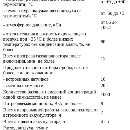
от +5 до +50
термостата), °С
- температура окружающего воздуха (с
от -50 до +5
термостатом), °С
от 86 до
- атмосферное давление, кПа
106,7
- относительная влажность окружающего
воздуха при +35 °С и более низких
80
температурах без конденсации влаги, %, не
более
Время прогрева газоанализатора после
15
включения, мин, не более
Продолжительность отбора пробы, сек, не
более, с использованием:
- встроенных датчиков
10
- сменных химкассет
20
Количество разовых измерений концентраций
1000
одной химкассетой, не менее
Потребляемая мощность, В·А, не более
8
Время непрерывной работы газоанализатора от
7
встроенного аккумулятора, ч
Время зарядки аккумулятора, ч
4 - 5
Расход воздуха, л/мин: