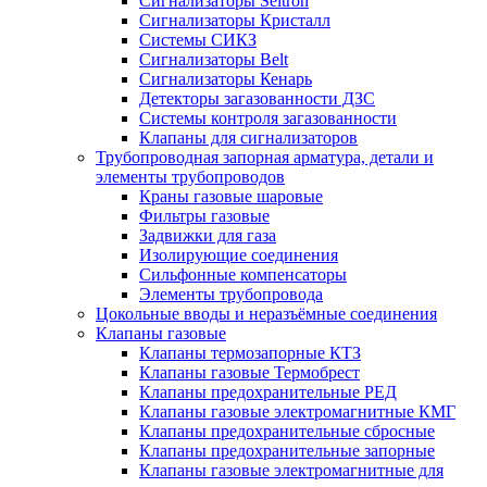
Сигнализаторы Seitron
Сигнализаторы Кристалл
Системы СИКЗ
Сигнализаторы Belt
Сигнализаторы Кенарь
Детекторы загазованности ДЗС
Системы контроля загазованности
Клапаны для сигнализаторов
Трубопроводная запорная арматура, детали и
элементы трубопроводов
Краны газовые шаровые
Фильтры газовые
Задвижки для газа
Изолирующие соединения
Сильфонные компенсаторы
Элементы трубопровода
Цокольные вводы и неразъёмные соединения
Клапаны газовые
Клапаны термозапорные КТЗ
Клапаны газовые Термобрест
Клапаны предохранительные РЕД
Клапаны газовые электромагнитные КМГ
Клапаны предохранительные сбросные
Клапаны предохранительные запорные
Клапаны газовые электромагнитные для