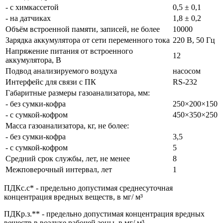
- с химкассетой
0,5 ± 0,1
- на датчиках
1,8 ± 0,2
Объём встроенной памяти, записей, не более
10000
Зарядка аккумулятора от сети переменного тока
220 В, 50 Гц
Напряжение питания от встроенного
12
аккумулятора, В
Подвод анализируемого воздуха
насосом
Интерфейс для связи с ПК
RS-232
Габаритные размеры газоанализатора, мм:
- без сумки-кофра
250×200×150
- с сумкой-кофром
450×350×250
Масса газоанализатора, кг, не более:
- без сумки-кофра
3,5
- с сумкой-кофром
5
Средний срок службы, лет, не менее
8
Межповерочный интервал, лет
1
ПДКс.с* - предельно допустимая среднесуточная
концентрация вредных веществ, в мг/ м³
ПДКр.з.** - предельно допустимая концентрация вредных
веществ в воздухе рабочей зоны, в мг/ м³