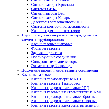
Сигнализаторы Seitron
Сигнализаторы Кристалл
Системы СИКЗ
Сигнализаторы Belt
Сигнализаторы Кенарь
Детекторы загазованности ДЗС
Системы контроля загазованности
Клапаны для сигнализаторов
Трубопроводная запорная арматура, детали и
элементы трубопроводов
Краны газовые шаровые
Фильтры газовые
Задвижки для газа
Изолирующие соединения
Сильфонные компенсаторы
Элементы трубопровода
Цокольные вводы и неразъёмные соединения
Клапаны газовые
Клапаны термозапорные КТЗ
Клапаны газовые Термобрест
Клапаны предохранительные РЕД
Клапаны газовые электромагнитные КМГ
Клапаны предохранительные сбросные
Клапаны предохранительные запорные
Клапаны газовые электромагнитные для