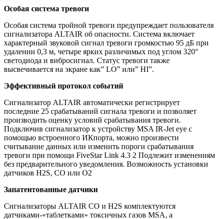
Особая система тревоги
Особая система тройной тревоги предупреждает пользователя
сигнализатора ALTAIR об опасности. Система включает
характерный звуковой сигнал тревоги громкостью 95 дБ при
удалении 0,3 м, четыре ярких различимых под углом 320°
светодиода и вибросигнал. Статус тревоги также
высвечивается на экране как” LO” или” HI”.
Эффективный протокол событий
Сигнализатор ALTAIR автоматически регистрирует
последние 25 срабатываний сигнала тревоги и позволяет
производить оценку условий срабатывания тревоги.
Подключив сигнализатор к устройству MSA IR-Jet eye с
помощью встроенного ИКпорта, можно произвести
считывание данных или изменить пороги срабатывания
тревоги при помощи FiveStar Link 4.3 2 Подлежит изменениям
без предварительного уведомления. Возможность установки
датчиков H2S, CO или O2
Запатентованные датчики
Сигнализаторы ALTAIR CO и H2S комплектуются
датчиками-«таблетками» токсичных газов MSA, а