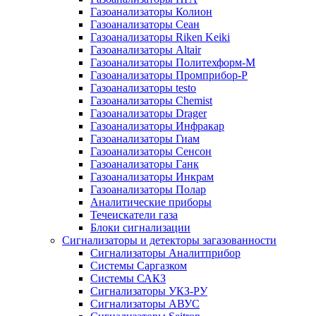
Газоанализаторы Колион
Газоанализаторы Сеан
Газоанализаторы Riken Keiki
Газоанализаторы Altair
Газоанализаторы Политехформ-М
Газоанализаторы Промприбор-Р
Газоанализаторы testo
Газоанализаторы Chemist
Газоанализаторы Drager
Газоанализаторы Инфракар
Газоанализаторы Гиам
Газоанализаторы Сенсон
Газоанализаторы Ганк
Газоанализаторы Инкрам
Газоанализаторы Полар
Аналитические приборы
Течеискатели газа
Блоки сигнализации
Сигнализаторы и детекторы загазованности
Сигнализаторы Аналитприбор
Системы Саргазком
Системы САКЗ
Сигнализаторы УКЗ-РУ
Сигнализаторы АВУС