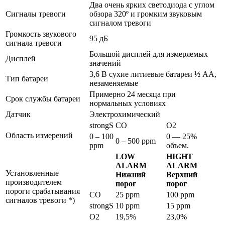
Два очень ярких светодиода с углом
Сигналы тревоги
обзора 320º и громким звуковым
сигналом тревоги
Громкость звукового
95 дБ
сигнала тревоги
Большой дисплей для измеряемых
Дисплей
значений
3,6 В сухие литиевые батареи ½ AA,
Тип батареи
незаменяемые
Примерно 24 месяца при
Срок службы батареи
нормальных условиях
Датчик
Электрохимический
strongS
CO
O2
Область измерений
0 – 100
0 — 25%
0 – 500 ppm
ppm
объем.
LOW
HIGHT
ALARM
ALARM
Установленные
Нижний
Верхний
производителем
порог
порог
пороги срабатывания
CO
25 ppm
100 ppm
сигналов тревоги *)
strongS
10 ppm
15 ppm
O2
19,5%
23,0%