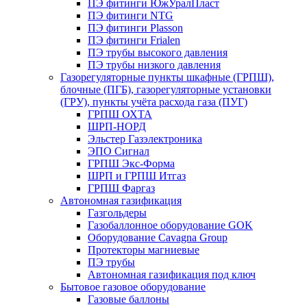
ПЭ фитинги ЮжУралПласт
ПЭ фитинги NTG
ПЭ фитинги Plasson
ПЭ фитинги Frialen
ПЭ трубы высокого давления
ПЭ трубы низкого давления
Газорегуляторные пункты шкафные (ГРПШ),
блочные (ПГБ), газорегуляторные установки
(ГРУ), пункты учёта расхода газа (ПУГ)
ГРПШ ОХТА
ШРП-НОРД
Эльстер Газэлектроника
ЭПО Сигнал
ГРПШ Экс-Форма
ШРП и ГРПШ Итгаз
ГРПШ Фаргаз
Автономная газификация
Газгольдеры
Газобаллонное оборудование GOK
Оборудование Cavagna Group
Протекторы магниевые
ПЭ трубы
Автономная газификация под ключ
Бытовое газовое оборудование
Газовые баллоны