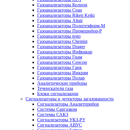
Газоанализаторы Колион
Газоанализаторы Сеан
Газоанализаторы Riken Keiki
Газоанализаторы Altair
Газоанализаторы Политехформ-М
Газоанализаторы Промприбор-Р
Газоанализаторы testo
Газоанализаторы Chemist
Газоанализаторы Drager
Газоанализаторы Инфракар
Газоанализаторы Гиам
Газоанализаторы Сенсон
Газоанализаторы Ганк
Газоанализаторы Инкрам
Газоанализаторы Полар
Аналитические приборы
Течеискатели газа
Блоки сигнализации
Сигнализаторы и детекторы загазованности
Сигнализаторы Аналитприбор
Системы Саргазком
Системы САКЗ
Сигнализаторы УКЗ-РУ
Сигнализаторы АВУС