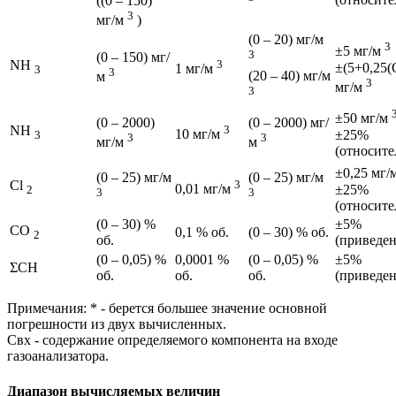
((0 – 150)
3
мг/м
)
(0 – 20) мг/м
3
±5 мг/м
3
(0 – 150) мг/
NH
3
±(5+0,25(
1 мг/м
3
3
(20 – 40) мг/м
м
3
мг/м
3
±50 мг/м
(0 – 2000)
(0 – 2000) мг/
NH
3
10 мг/м
±25%
3
3
3
мг/м
м
(относите
±0,25 мг/
(0 – 25) мг/м
(0 – 25) мг/м
Cl
3
0,01 мг/м
±25%
2
3
3
(относите
(0 – 30) %
±5%
СО
0,1 % об.
(0 – 30) % об.
2
об.
(приведен
(0 – 0,05) %
0,0001 %
(0 – 0,05) %
±5%
ΣCH
об.
об.
об.
(приведен
Примечания: * - берется большее значение основной
погрешности из двух вычисленных.
Свх - содержание определяемого компонента на входе
газоанализатора.
Диапазон вычисляемых величин