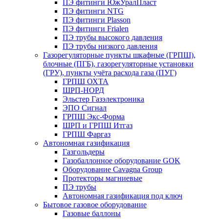
ПЭ фитинги ЮжУралПласт
ПЭ фитинги NTG
ПЭ фитинги Plasson
ПЭ фитинги Frialen
ПЭ трубы высокого давления
ПЭ трубы низкого давления
Газорегуляторные пункты шкафные (ГРПШ),
блочные (ПГБ), газорегуляторные установки
(ГРУ), пункты учёта расхода газа (ПУГ)
ГРПШ ОХТА
ШРП-НОРД
Эльстер Газэлектроника
ЭПО Сигнал
ГРПШ Экс-Форма
ШРП и ГРПШ Итгаз
ГРПШ Фаргаз
Автономная газификация
Газгольдеры
Газобаллонное оборудование GOK
Оборудование Cavagna Group
Протекторы магниевые
ПЭ трубы
Автономная газификация под ключ
Бытовое газовое оборудование
Газовые баллоны