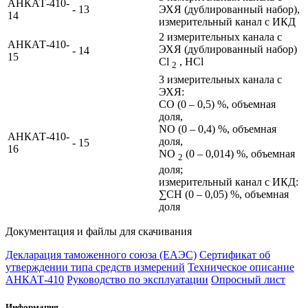
АНКАТ-410-
- 13
ЭХЯ (дублированный набор),
14
измерительный канал с ИКД
2 измерительных канала с
АНКАТ-410-
ЭХЯ (дублированный набор)
- 14
15
Cl
, HCl
2
3 измерительных канала с
ЭХЯ:
СО (0 – 0,5) %, объемная
доля,
NO (0 – 0,4) %, объемная
АНКАТ-410-
доля,
- 15
16
NO
(0 – 0,014) %, объемная
2
доля;
измерительный канал с ИКД:
∑СН (0 – 0,05) %, объемная
доля
Документация и файлы для скачивания
Декларация таможенного союза (ЕАЭС)
Сертификат об
утверждении типа средств измерений
Техническое описание
АНКАТ-410
Руководство по эксплуатации
Опросный лист
Информация