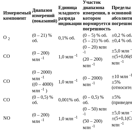
Участок
Единица
диапазона
Пределы
Диапазон
Измеряемый
младшего
измерения, в
основной
измерений
компонент
разряда
котором
абсолютн
(показаний)
индикации
нормируется
погрешн
погрешность
(0 – 21) %
(0 – 5) % об.
±0,2 % об
О
0,1% об.
2
об.
(5 – 21) % об.
±0,4 % об
(0 – 20) млн
±5,0 млн
-1
(0 – 200)
-1
СО
±(5+0,06(
1,0 млн
-1
(20 – 200)
млн
-1
млн
-1
млн
(0 – 2000)
-
±10 млн
-1
(0 – 2000)
млн
-1
СО
1,0 млн
±5%
-1
((0 – 4000)
млн
(относите
-1
млн
)
(0 – 0,5) %
(0 – 0,5) %
±5%
СО
0,001% об.
об.
об.
(приведен
(0 – 50) млн
±5,0 млн
-1
(0 – 200)
-1
NO
±(5+0,1(С
1,0 млн
-1
(50 – 200)
млн
-1
млн
-1
млн