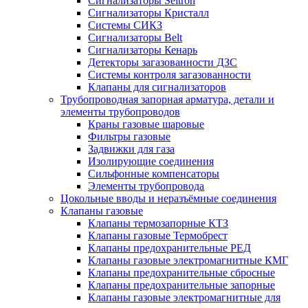
Сигнализаторы Seitron
Сигнализаторы Кристалл
Системы СИКЗ
Сигнализаторы Belt
Сигнализаторы Кенарь
Детекторы загазованности ДЗС
Системы контроля загазованности
Клапаны для сигнализаторов
Трубопроводная запорная арматура, детали и
элементы трубопроводов
Краны газовые шаровые
Фильтры газовые
Задвижки для газа
Изолирующие соединения
Сильфонные компенсаторы
Элементы трубопровода
Цокольные вводы и неразъёмные соединения
Клапаны газовые
Клапаны термозапорные КТЗ
Клапаны газовые Термобрест
Клапаны предохранительные РЕД
Клапаны газовые электромагнитные КМГ
Клапаны предохранительные сбросные
Клапаны предохранительные запорные
Клапаны газовые электромагнитные для