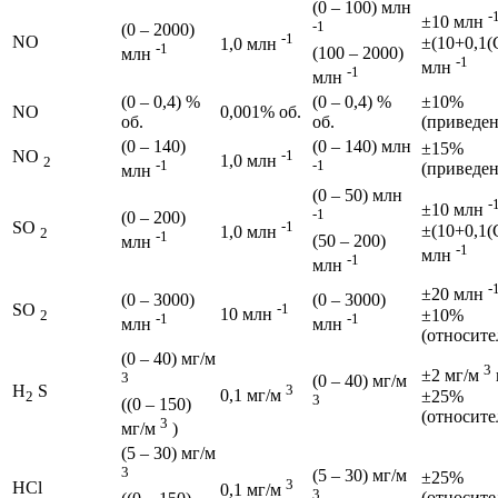
(0 – 100) млн
-
±10 млн
-1
(0 – 2000)
-1
NO
±(10+0,1(
1,0 млн
-1
(100 – 2000)
млн
-1
млн
-1
млн
(0 – 0,4) %
(0 – 0,4) %
±10%
NO
0,001% об.
об.
об.
(приведен
(0 – 140)
(0 – 140) млн
±15%
NO
-1
1,0 млн
2
-1
-1
(приведен
млн
(0 – 50) млн
-
±10 млн
-1
(0 – 200)
SO
-1
±(10+0,1(
1,0 млн
2
-1
(50 – 200)
млн
-1
млн
-1
млн
-
±20 млн
(0 – 3000)
(0 – 3000)
SO
-1
10 млн
±10%
2
-1
-1
млн
млн
(относите
(0 – 40) мг/м
3
±2 мг/м
3
(0 – 40) мг/м
H
S
3
0,1 мг/м
±25%
2
3
((0 – 150)
(относите
3
мг/м
)
(5 – 30) мг/м
3
(5 – 30) мг/м
±25%
3
HCl
0,1 мг/м
3
(относите