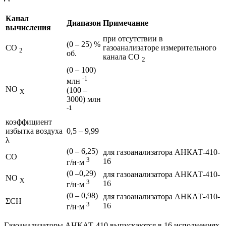
Канал
Диапазон
Примечание
вычисления
при отсутствии в
(0 – 25) %
СО
газоанализаторе измерительного
2
об.
канала СО
2
(0 – 100)
-1
млн
NO
(100 –
X
3000) млн
-1
коэффициент
избытка воздуха
0,5 – 9,99
λ
(0 – 6,25)
для газоанализатора АНКАТ-410-
СО
3
16
г/н·м
(0 –0,29)
для газоанализатора АНКАТ-410-
NO
X
3
16
г/н·м
(0 – 0,98)
для газоанализатора АНКАТ-410-
ΣСН
3
16
г/н·м
Газоанализаторы АНКАТ-410 выпускаются в 16 исполнениях,