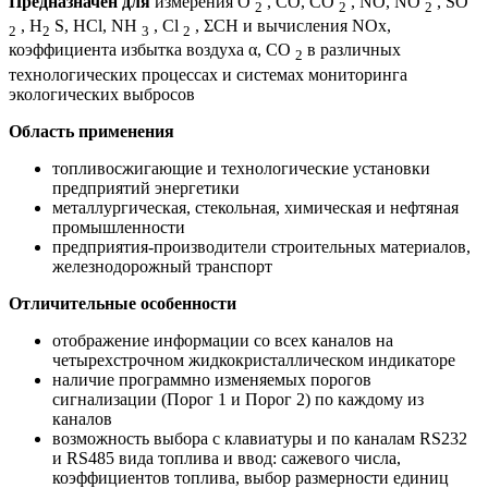
Предназначен для
измерения О
, СО, СО
, NO, NO
, SO
2
2
2
, H
S, HCl, NH
, Cl
, ΣСН и вычисления NOx,
2
2
3
2
коэффициента избытка воздуха α, СО
в различных
2
технологических процессах и системах мониторинга
экологических выбросов
Область применения
топливосжигающие и технологические установки
предприятий энергетики
металлургическая, стекольная, химическая и нефтяная
промышленности
предприятия-производители строительных материалов,
железнодорожный транспорт
Отличительные особенности
отображение информации со всех каналов на
четырехстрочном жидкокристаллическом индикаторе
наличие программно изменяемых порогов
сигнализации (Порог 1 и Порог 2) по каждому из
каналов
возможность выбора с клавиатуры и по каналам RS232
и RS485 вида топлива и ввод: сажевого числа,
коэффициентов топлива, выбор размерности единиц