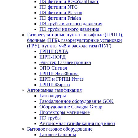
ПЭ фитинги ЮжУралПласт
ПЭ фитинги NTG
ПЭ фитинги Plasson
ПЭ фитинги Frialen
ПЭ трубы высокого давления
ПЭ трубы низкого давления
Газорегуляторные пункты шкафные (ГРПШ),
блочные (ПГБ), газорегуляторные установки
(ГРУ), пункты учёта расхода газа (ПУГ)
ГРПШ ОХТА
ШРП-НОРД
Эльстер Газэлектроника
ЭПО Сигнал
ГРПШ Экс-Форма
ШРП и ГРПШ Итгаз
ГРПШ Фаргаз
Автономная газификация
Газгольдеры
Газобаллонное оборудование GOK
Оборудование Cavagna Group
Протекторы магниевые
ПЭ трубы
Автономная газификация под ключ
Бытовое газовое оборудование
Газовые баллоны