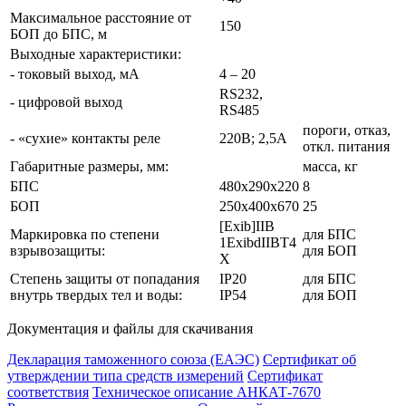
Максимальное расстояние от
150
БОП до БПС, м
Выходные характеристики:
- токовый выход, мА
4 – 20
RS232,
- цифровой выход
RS485
пороги, отказ,
- «сухие» контакты реле
220В; 2,5А
откл. питания
Габаритные размеры, мм:
масса, кг
БПС
480х290х220
8
БОП
250х400х670
25
[Exib]IIB
Маркировка по степени
для БПС
1ExibdIIBT4
взрывозащиты:
для БОП
X
Степень защиты от попадания
IР20
для БПС
внутрь твердых тел и воды:
IР54
для БОП
Документация и файлы для скачивания
Декларация таможенного союза (ЕАЭС)
Сертификат об
утверждении типа средств измерений
Сертификат
соответствия
Техническое описание АНКАТ-7670