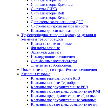
Сигнализаторы Seitron
Сигнализаторы Кристалл
Системы СИКЗ
Сигнализаторы Belt
Сигнализаторы Кенарь
Детекторы загазованности ДЗС
Системы контроля загазованности
Клапаны для сигнализаторов
Трубопроводная запорная арматура, детали и
элементы трубопроводов
Краны газовые шаровые
Фильтры газовые
Задвижки для газа
Изолирующие соединения
Сильфонные компенсаторы
Элементы трубопровода
Цокольные вводы и неразъёмные соединения
Клапаны газовые
Клапаны термозапорные КТЗ
Клапаны газовые Термобрест
Клапаны предохранительные РЕД
Клапаны газовые электромагнитные КМГ
Клапаны предохранительные сбросные
Клапаны предохранительные запорные
Клапаны газовые электромагнитные для