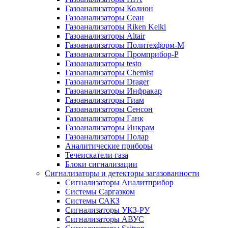
Газоанализаторы Колион
Газоанализаторы Сеан
Газоанализаторы Riken Keiki
Газоанализаторы Altair
Газоанализаторы Политехформ-М
Газоанализаторы Промприбор-Р
Газоанализаторы testo
Газоанализаторы Chemist
Газоанализаторы Drager
Газоанализаторы Инфракар
Газоанализаторы Гиам
Газоанализаторы Сенсон
Газоанализаторы Ганк
Газоанализаторы Инкрам
Газоанализаторы Полар
Аналитические приборы
Течеискатели газа
Блоки сигнализации
Сигнализаторы и детекторы загазованности
Сигнализаторы Аналитприбор
Системы Саргазком
Системы САКЗ
Сигнализаторы УКЗ-РУ
Сигнализаторы АВУС