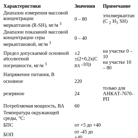
Характеристики
Значения
Примечание
Диапазон измерения массовой
этилмеркаптан
концентрации
0 – 80
(C
H
SH)
2
5
3
меркаптанов (R-SH), мг/м
Диапазон показаний массовой
концентрации серы
0 – 40
3
меркаптановой, мг/м
на участке 0 –
Предел допускаемой основной
±2
10
абсолютной
±(2+0,2х(С
на участке 10
3
-10))
погрешности, мг/м
ВХ
– 80
Напряжение питания, В
основное
220
только для
резервное
24
АНКАТ-7670-
РП
Потребляемая мощность, ВА
60
Температура окружающей
среды, °С:
БПС
от +5 до +40
от -45 до
БОП
+40