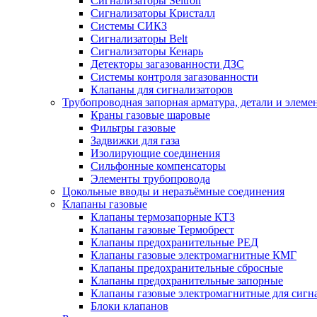
Сигнализаторы Seitron
Сигнализаторы Кристалл
Системы СИКЗ
Сигнализаторы Belt
Сигнализаторы Кенарь
Детекторы загазованности ДЗС
Системы контроля загазованности
Клапаны для сигнализаторов
Трубопроводная запорная арматура, детали и элем
Краны газовые шаровые
Фильтры газовые
Задвижки для газа
Изолирующие соединения
Сильфонные компенсаторы
Элементы трубопровода
Цокольные вводы и неразъёмные соединения
Клапаны газовые
Клапаны термозапорные КТЗ
Клапаны газовые Термобрест
Клапаны предохранительные РЕД
Клапаны газовые электромагнитные КМГ
Клапаны предохранительные сбросные
Клапаны предохранительные запорные
Клапаны газовые электромагнитные для сигн
Блоки клапанов