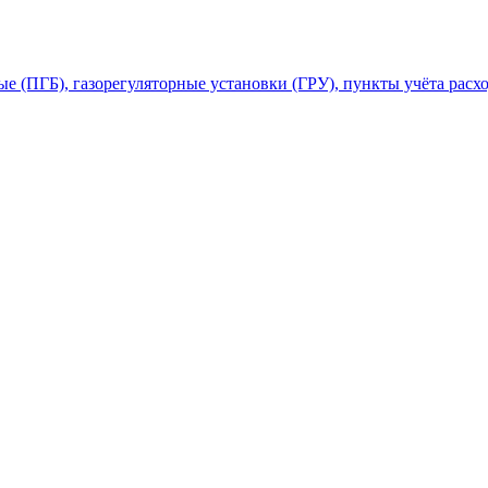
 (ПГБ), газорегуляторные установки (ГРУ), пункты учёта расхо