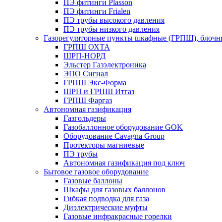
ПЭ фитинги Plasson
ПЭ фитинги Frialen
ПЭ трубы высокого давления
ПЭ трубы низкого давления
Газорегуляторные пункты шкафные (ГРПШ), блочные
ГРПШ ОХТА
ШРП-НОРД
Эльстер Газэлектроника
ЭПО Сигнал
ГРПШ Экс-Форма
ШРП и ГРПШ Итгаз
ГРПШ Фаргаз
Автономная газификация
Газгольдеры
Газобаллонное оборудование GOK
Оборудование Cavagna Group
Протекторы магниевые
ПЭ трубы
Автономная газификация под ключ
Бытовое газовое оборудование
Газовые баллоны
Шкафы для газовых баллонов
Гибкая подводка для газа
Диэлектрические муфты
Газовые инфракрасные горелки