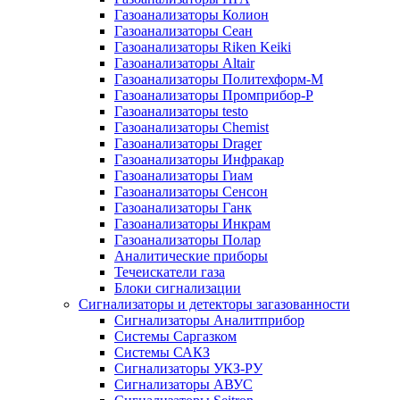
Газоанализаторы Колион
Газоанализаторы Сеан
Газоанализаторы Riken Keiki
Газоанализаторы Altair
Газоанализаторы Политехформ-М
Газоанализаторы Промприбор-Р
Газоанализаторы testo
Газоанализаторы Chemist
Газоанализаторы Drager
Газоанализаторы Инфракар
Газоанализаторы Гиам
Газоанализаторы Сенсон
Газоанализаторы Ганк
Газоанализаторы Инкрам
Газоанализаторы Полар
Аналитические приборы
Течеискатели газа
Блоки сигнализации
Сигнализаторы и детекторы загазованности
Сигнализаторы Аналитприбор
Системы Саргазком
Системы САКЗ
Сигнализаторы УКЗ-РУ
Сигнализаторы АВУС