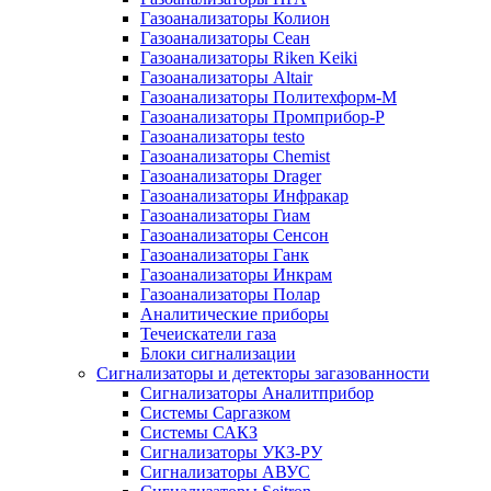
Газоанализаторы Колион
Газоанализаторы Сеан
Газоанализаторы Riken Keiki
Газоанализаторы Altair
Газоанализаторы Политехформ-М
Газоанализаторы Промприбор-Р
Газоанализаторы testo
Газоанализаторы Chemist
Газоанализаторы Drager
Газоанализаторы Инфракар
Газоанализаторы Гиам
Газоанализаторы Сенсон
Газоанализаторы Ганк
Газоанализаторы Инкрам
Газоанализаторы Полар
Аналитические приборы
Течеискатели газа
Блоки сигнализации
Сигнализаторы и детекторы загазованности
Сигнализаторы Аналитприбор
Системы Саргазком
Системы САКЗ
Сигнализаторы УКЗ-РУ
Сигнализаторы АВУС