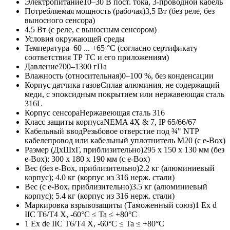
Электропитание
10–30 В пост. тока, 3-проводной кабель
Потребляемая мощность (рабочая)
3,5 Вт (без реле, без
выносного сенсора)
4,5 Вт (с реле, с выносным сенсором)
Условия окружающей среды
Температура
–60 ... +65 °C (согласно сертификату
соответствия ТР ТС и его приложениям)
Давление
700–1300 гПа
Влажность (относительная)
0–100 %, без конденсации
Корпус датчика газов
Сплав алюминия, не содержащий
меди, с эпоксидным покрытием или нержавеющая сталь
316L
Корпус сенсора
Нержавеющая сталь 316
Класс защиты корпуса
NEMA 4X & 7, IP 65/66/67
Кабельный ввод
Резьбовое отверстие под ¾" NТР
кабелепровод или кабельный уплотнитель M20 (с e-Box)
Размер (ДхШхГ, приблизительно)
295 x 150 x 130 мм (без
e-Box); 300 x 180 x 190 мм (с e-Box)
Вес (без e-Box, приблизительно)
2.2 кг (алюминиевый
корпус); 4.0 кг (корпус из 316 нерж. стали)
Вес (с e-Box, приблизительно)
3.5 кг (алюминиевый
корпус); 5.4 кг (корпус из 316 нерж. стали)
Маркировка взрывозащиты (Таможенный союз)
1 Ex d
IIC T6/T4 X, -60°C ≤ Ta ≤ +80°C
1 Ex de IIC T6/T4 X, -60°C ≤ Ta ≤ +80°C