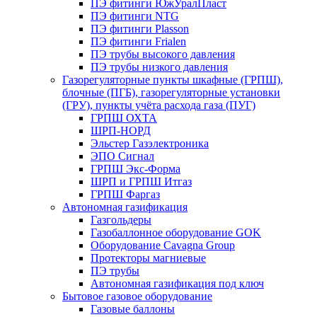
ПЭ фитинги ЮжУралПласт
ПЭ фитинги NTG
ПЭ фитинги Plasson
ПЭ фитинги Frialen
ПЭ трубы высокого давления
ПЭ трубы низкого давления
Газорегуляторные пункты шкафные (ГРПШ),
блочные (ПГБ), газорегуляторные установки
(ГРУ), пункты учёта расхода газа (ПУГ)
ГРПШ ОХТА
ШРП-НОРД
Эльстер Газэлектроника
ЭПО Сигнал
ГРПШ Экс-Форма
ШРП и ГРПШ Итгаз
ГРПШ Фаргаз
Автономная газификация
Газгольдеры
Газобаллонное оборудование GOK
Оборудование Cavagna Group
Протекторы магниевые
ПЭ трубы
Автономная газификация под ключ
Бытовое газовое оборудование
Газовые баллоны