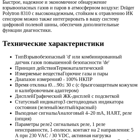
Быстрое, надежное и экономичное обнаружение
взрывоопасных газов и паров в атмосферном воздухе: Dräger
Polytron 8310 с высоконадежным, стойким к отравлению ИК
сенсором можно также интегрировать в вашу систему
цифровой полевой шины, обеспечив дополнительные
функции диагностики.
Технические характеристики
Тип
Взрывобезопасный 'd' или комбинированный
датчик газов повышенной безопасности 'de'
Принцип действия
Термокаталитический
Измеряемые вещества
Горючие газы и пары
Диапазон измерения
0 - 100% НКПР
Время отклика t0…90
≤ 30 с (с брызгозащитным кожухом
и калибровочным адаптером)
Дисплей
Графический ЖК-дисплей с подсветкой
Статусный индикатор
3 светодиодных индикатора
состояния (зеленый/желтый/красный)
Выходные сигналы
Аналоговый 4–20 mA, HART, реле
(опция)
Параметры реле
2 сигнальных реле, 1 реле
неисправности, 1-полюсн. контакт на 2 направления: 5
A при 230 VAC / 30 VDC, активная нагрузка