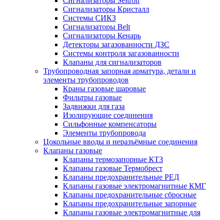
Сигнализаторы Seitron
Сигнализаторы Кристалл
Системы СИКЗ
Сигнализаторы Belt
Сигнализаторы Кенарь
Детекторы загазованности ДЗС
Системы контроля загазованности
Клапаны для сигнализаторов
Трубопроводная запорная арматура, детали и
элементы трубопроводов
Краны газовые шаровые
Фильтры газовые
Задвижки для газа
Изолирующие соединения
Сильфонные компенсаторы
Элементы трубопровода
Цокольные вводы и неразъёмные соединения
Клапаны газовые
Клапаны термозапорные КТЗ
Клапаны газовые Термобрест
Клапаны предохранительные РЕД
Клапаны газовые электромагнитные КМГ
Клапаны предохранительные сбросные
Клапаны предохранительные запорные
Клапаны газовые электромагнитные для