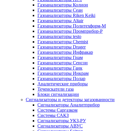
Газоанализаторы Колион
Газоанализаторы Сеан
Газоанализаторы Riken Keiki
Газоанализаторы Altair
Газоанализаторы Политехформ-М
Газоанализаторы Промприбор-Р
Газоанализаторы testo
Газоанализаторы Chemist
Газоанализаторы Drager
Газоанализаторы Инфракар
Газоанализаторы Гиам
Газоанализаторы Сенсон
Газоанализаторы Ганк
Газоанализаторы Инкрам
Газоанализаторы Полар
Аналитические приборы
Течеискатели газа
Блоки сигнализации
Сигнализаторы и детекторы загазованности
Сигнализаторы Аналитприбор
Системы Саргазком
Системы САКЗ
Сигнализаторы УКЗ-РУ
Сигнализаторы АВУС