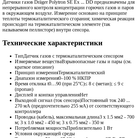
Датчики газов Dräger Polytron SE Ex ... DD предназначены для
непрерывного контроля концентрации горючих газов и паров
в окружающем воздухе. Измерение основано на принципе
теплоты термокаталитического сгорания; химическая реакция
происходит на термокаталитическом элементе (так
называемом пеллисторе) внутри сенсора.
Технические характеристики
Тип
Датчик газов с термокаталитическим сенсором
Измеряемые вещества
Взрывоопасные газы и пары (см.
краткое описание)
Принцип измерения
Термокаталитический
Диапазон измерения
0–100 % НКПР
Время отклика t0…90 (при 25°C)
≤ 8 с (метан); ≤ 9 с
(пропан)
Дисплей и конпки управления
Нет
Выходной сигнал (ток сенсора)
Постоянный ток 240 ...
270 мА (предпочтительно 255 мА) от соответствующего
контроллера
Проводка (кабель), максимальная длина
3 x 1.5 мм2 - 700
м; 3 x 1.0 мм2 - 450 м; 3 x 0.75 мм2 - 350 м
Потребляемая мощность
Приблизительно 1 Вт
Условия окружающей среды