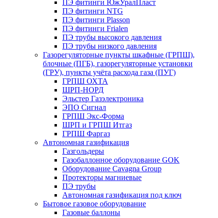
ПЭ фитинги ЮжУралПласт
ПЭ фитинги NTG
ПЭ фитинги Plasson
ПЭ фитинги Frialen
ПЭ трубы высокого давления
ПЭ трубы низкого давления
Газорегуляторные пункты шкафные (ГРПШ),
блочные (ПГБ), газорегуляторные установки
(ГРУ), пункты учёта расхода газа (ПУГ)
ГРПШ ОХТА
ШРП-НОРД
Эльстер Газэлектроника
ЭПО Сигнал
ГРПШ Экс-Форма
ШРП и ГРПШ Итгаз
ГРПШ Фаргаз
Автономная газификация
Газгольдеры
Газобаллонное оборудование GOK
Оборудование Cavagna Group
Протекторы магниевые
ПЭ трубы
Автономная газификация под ключ
Бытовое газовое оборудование
Газовые баллоны