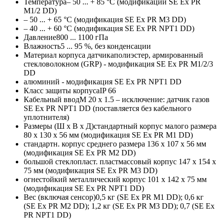
Температура
– 50 ... + 85 °C (модификации SE Ex PR
M1/2 DD)
– 50 ... + 65 °C (модификация SE Ex PR M3 DD)
– 40 ... + 60 °C (модификация SE Ex PR NPT1 DD)
Давление
800 ... 1100 гПа
Влажность
5 ... 95 %, без конденсации
Материал корпуса датчика
полиэстер, армированный
стекловолокном (GRP) - модификация SE Ex PR M1/2/3
DD
алюминий - модификация SE Ex PR NPT1 DD
Класс защиты корпуса
IP 66
Кабельный ввод
М 20 x 1.5 – исключение: датчик газов
SE Ex PR NPT1 DD (поставляется без кабельного
уплотнителя)
Размеры (Ш x В x Д)
стандартный корпус малого размера
80 x 130 x 56 мм (модификация SE Ex PR M1 DD)
стандартн. корпус среднего размера 136 x 107 x 56 мм
(модификация SE Ex PR M2 DD)
большой стеклопласт. пластмассовый корпус 147 x 154 x
75 мм (модификация SE Ex PR M3 DD)
огнестойкий металлический корпус 101 x 142 x 75 мм
(модификация SE Ex PR NPT1 DD)
Вес (включая сенсор)
0,5 кг (SE Ex PR M1 DD); 0,6 кг
(SE Ex PR M2 DD); 1,2 кг (SE Ex PR M3 DD); 0,7 (SE Ex
PR NPT1 DD)