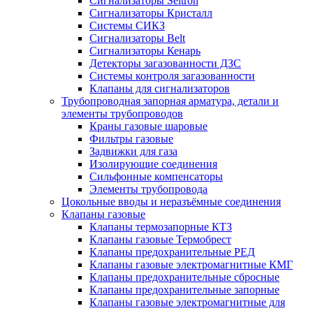
Сигнализаторы Seitron
Сигнализаторы Кристалл
Системы СИКЗ
Сигнализаторы Belt
Сигнализаторы Кенарь
Детекторы загазованности ДЗС
Системы контроля загазованности
Клапаны для сигнализаторов
Трубопроводная запорная арматура, детали и
элементы трубопроводов
Краны газовые шаровые
Фильтры газовые
Задвижки для газа
Изолирующие соединения
Сильфонные компенсаторы
Элементы трубопровода
Цокольные вводы и неразъёмные соединения
Клапаны газовые
Клапаны термозапорные КТЗ
Клапаны газовые Термобрест
Клапаны предохранительные РЕД
Клапаны газовые электромагнитные КМГ
Клапаны предохранительные сбросные
Клапаны предохранительные запорные
Клапаны газовые электромагнитные для