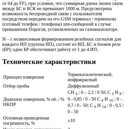
от 04 до FF), при условии, что суммарная длина линии связи
между БС и БСК не превышает 1000 м. Предусмотрена
возможность беспроводной связи с пользователем
посредством передачи на его GSM терминал / терминалы
(сотовый телефон / телефоны) sms-сообщений в случае
превышения Порогов, установленных на газоанализаторе.
Н – с независимым формированием релейных сигналов для
каждого ИП (группы ИП), состоят из ИП, БС и блоков реле
(БР); один БР обеспечивает работу от 1 до 4 ИП.
Технические характеристики
Термокаталитический,
Принцип измерения
инфракрасный
Отбор пробы
Диффузионный
СН
: 0 – 2,2 / 0 50; С
Н
:
4
3
8
0 - 0,85 / 0 - 50 С
Н
: 0 –
Диапазон измерения, % об. / %
4
10
НКПР
0,7 / 0 - 50; С
Н
: 0 - 0,5 /
6
14
0 - 50
Основная приведенная
±10
погрешность, %