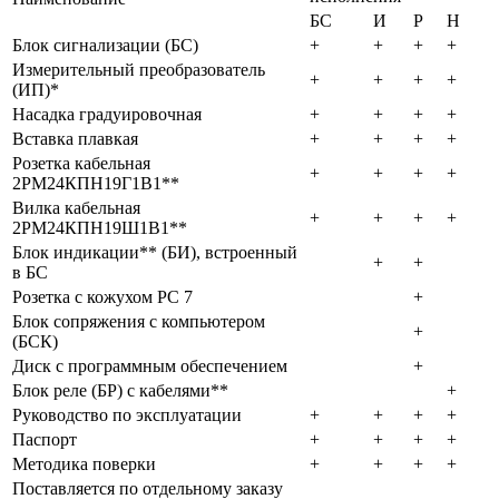
БС
И
Р
Н
Блок сигнализации (БС)
+
+
+
+
Измерительный преобразователь
+
+
+
+
(ИП)*
Насадка градуировочная
+
+
+
+
Вставка плавкая
+
+
+
+
Розетка кабельная
+
+
+
+
2РМ24КПН19Г1В1**
Вилка кабельная
+
+
+
+
2РМ24КПН19Ш1В1**
Блок индикации** (БИ), встроенный
+
+
в БС
Розетка с кожухом РС 7
+
Блок сопряжения с компьютером
+
(БСК)
Диск с программным обеспечением
+
Блок реле (БР) с кабелями**
+
Руководство по эксплуатации
+
+
+
+
Паспорт
+
+
+
+
Методика поверки
+
+
+
+
Поставляется по отдельному заказу