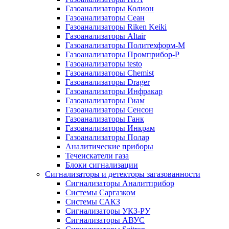
Газоанализаторы Колион
Газоанализаторы Сеан
Газоанализаторы Riken Keiki
Газоанализаторы Altair
Газоанализаторы Политехформ-М
Газоанализаторы Промприбор-Р
Газоанализаторы testo
Газоанализаторы Chemist
Газоанализаторы Drager
Газоанализаторы Инфракар
Газоанализаторы Гиам
Газоанализаторы Сенсон
Газоанализаторы Ганк
Газоанализаторы Инкрам
Газоанализаторы Полар
Аналитические приборы
Течеискатели газа
Блоки сигнализации
Сигнализаторы и детекторы загазованности
Сигнализаторы Аналитприбор
Системы Саргазком
Системы САКЗ
Сигнализаторы УКЗ-РУ
Сигнализаторы АВУС