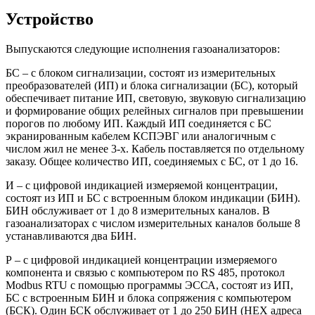
Устройство
Выпускаются следующие исполнения газоанализаторов:
БС – с блоком сигнализации, состоят из измерительных
преобразователей (ИП) и блока сигнализации (БС), который
обеспечивает питание ИП, световую, звуковую сигнализацию
и формирование общих релейных сигналов при превышении
порогов по любому ИП. Каждый ИП соединяется с БС
экранированным кабелем КСПЭВГ или аналогичным с
числом жил не менее 3-х. Кабель поставляется по отдельному
заказу. Общее количество ИП, соединяемых с БС, от 1 до 16.
И – с цифровой индикацией измеряемой концентрации,
состоят из ИП и БС с встроенным блоком индикации (БИН).
БИН обслуживает от 1 до 8 измерительных каналов. В
газоанализаторах с числом измерительных каналов больше 8
устанавливаются два БИН.
Р – с цифровой индикацией концентрации измеряемого
компонента и связью с компьютером по RS 485, протокол
Modbus RTU с помощью программы ЭССА, состоят из ИП,
БС с встроенным БИН и блока сопряжения с компьютером
(БСК). Один БСК обслуживает от 1 до 250 БИН (HEX адреса