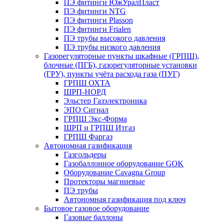
ПЭ фитинги ЮжУралПласт
ПЭ фитинги NTG
ПЭ фитинги Plasson
ПЭ фитинги Frialen
ПЭ трубы высокого давления
ПЭ трубы низкого давления
Газорегуляторные пункты шкафные (ГРПШ),
блочные (ПГБ), газорегуляторные установки
(ГРУ), пункты учёта расхода газа (ПУГ)
ГРПШ ОХТА
ШРП-НОРД
Эльстер Газэлектроника
ЭПО Сигнал
ГРПШ Экс-Форма
ШРП и ГРПШ Итгаз
ГРПШ Фаргаз
Автономная газификация
Газгольдеры
Газобаллонное оборудование GOK
Оборудование Cavagna Group
Протекторы магниевые
ПЭ трубы
Автономная газификация под ключ
Бытовое газовое оборудование
Газовые баллоны