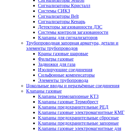
Сигнализаторы Seitron
Сигнализаторы Кристалл
Системы СИКЗ
Сигнализаторы Belt
Сигнализаторы Кенарь
Детекторы загазованности ДЗС
Системы контроля загазованности
Клапаны для сигнализаторов
Трубопроводная запорная арматура, детали и
элементы трубопроводов
Краны газовые шаровые
Фильтры газовые
Задвижки для газа
Изолирующие соединения
Сильфонные компенсаторы
Элементы трубопровода
Цокольные вводы и неразъёмные соединения
Клапаны газовые
Клапаны термозапорные КТЗ
Клапаны газовые Термобрест
Клапаны предохранительные РЕД
Клапаны газовые электромагнитные КМГ
Клапаны предохранительные сбросные
Клапаны предохранительные запорные
Клапаны газовые электромагнитные для