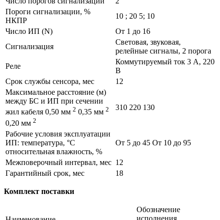
Число порогов сигнализации
2
Пороги сигнализации, %
10 ; 20 5; 10
НКПР
Число ИП (N)
От 1 до 16
Световая, звуковая,
Сигнализация
релейные сигналы, 2 порога
Коммутируемый ток 3 А, 220
Реле
В
Срок службы сенсора, мес
12
Максимальное расстояние (м)
между БС и ИП при сечении
310 220 130
2
2
жил кабеля 0,50 мм
0,35 мм
2
0,20 мм
Рабочие условия эксплуатации
ИП: температура, °С
От 5 до 45 От 10 до 95
относительная влажность, %
Межповерочный интервал, мес
12
Гарантийный срок, мес
18
Комплект поставки
Обозначение
исполнения
Наименование