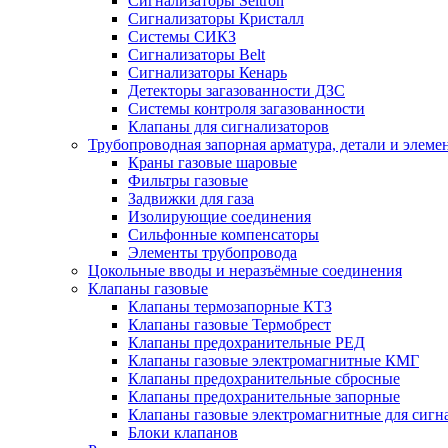
Сигнализаторы Seitron
Сигнализаторы Кристалл
Системы СИКЗ
Сигнализаторы Belt
Сигнализаторы Кенарь
Детекторы загазованности ДЗС
Системы контроля загазованности
Клапаны для сигнализаторов
Трубопроводная запорная арматура, детали и элем
Краны газовые шаровые
Фильтры газовые
Задвижки для газа
Изолирующие соединения
Сильфонные компенсаторы
Элементы трубопровода
Цокольные вводы и неразъёмные соединения
Клапаны газовые
Клапаны термозапорные КТЗ
Клапаны газовые Термобрест
Клапаны предохранительные РЕД
Клапаны газовые электромагнитные КМГ
Клапаны предохранительные сбросные
Клапаны предохранительные запорные
Клапаны газовые электромагнитные для сигн
Блоки клапанов