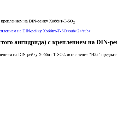
 с креплением на DIN-рейку Хоббит-Т-SO
2
стого ангидрида) с креплением на DIN-р
плением на DIN-рейку Хоббит-Т-SO2, исполнение "И22" предназн