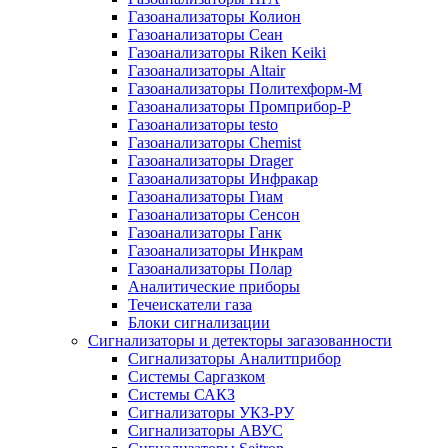
Газоанализаторы Колион
Газоанализаторы Сеан
Газоанализаторы Riken Keiki
Газоанализаторы Altair
Газоанализаторы Политехформ-М
Газоанализаторы Промприбор-Р
Газоанализаторы testo
Газоанализаторы Chemist
Газоанализаторы Drager
Газоанализаторы Инфракар
Газоанализаторы Гиам
Газоанализаторы Сенсон
Газоанализаторы Ганк
Газоанализаторы Инкрам
Газоанализаторы Полар
Аналитические приборы
Течеискатели газа
Блоки сигнализации
Сигнализаторы и детекторы загазованности
Сигнализаторы Аналитприбор
Системы Саргазком
Системы САКЗ
Сигнализаторы УКЗ-РУ
Сигнализаторы АВУС