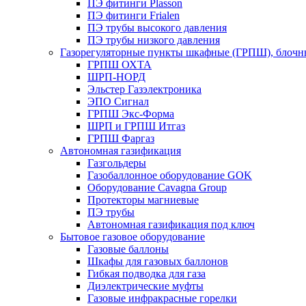
ПЭ фитинги Plasson
ПЭ фитинги Frialen
ПЭ трубы высокого давления
ПЭ трубы низкого давления
Газорегуляторные пункты шкафные (ГРПШ), блочные
ГРПШ ОХТА
ШРП-НОРД
Эльстер Газэлектроника
ЭПО Сигнал
ГРПШ Экс-Форма
ШРП и ГРПШ Итгаз
ГРПШ Фаргаз
Автономная газификация
Газгольдеры
Газобаллонное оборудование GOK
Оборудование Cavagna Group
Протекторы магниевые
ПЭ трубы
Автономная газификация под ключ
Бытовое газовое оборудование
Газовые баллоны
Шкафы для газовых баллонов
Гибкая подводка для газа
Диэлектрические муфты
Газовые инфракрасные горелки