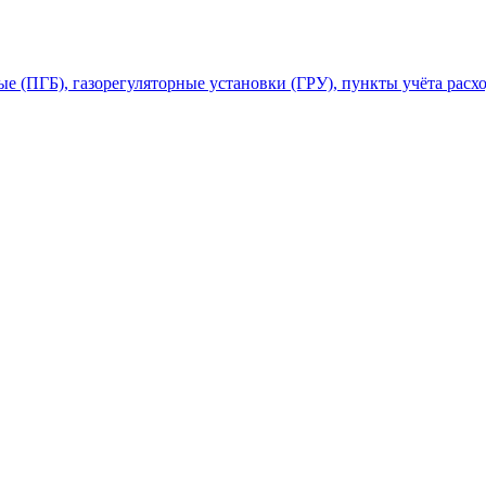
 (ПГБ), газорегуляторные установки (ГРУ), пункты учёта расхо