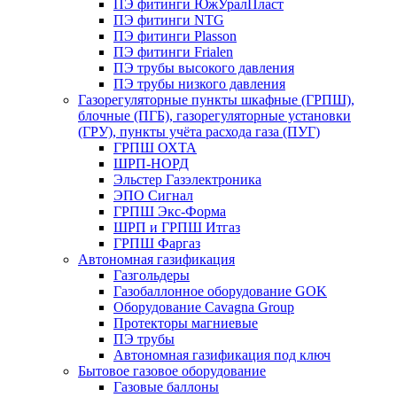
ПЭ фитинги ЮжУралПласт
ПЭ фитинги NTG
ПЭ фитинги Plasson
ПЭ фитинги Frialen
ПЭ трубы высокого давления
ПЭ трубы низкого давления
Газорегуляторные пункты шкафные (ГРПШ),
блочные (ПГБ), газорегуляторные установки
(ГРУ), пункты учёта расхода газа (ПУГ)
ГРПШ ОХТА
ШРП-НОРД
Эльстер Газэлектроника
ЭПО Сигнал
ГРПШ Экс-Форма
ШРП и ГРПШ Итгаз
ГРПШ Фаргаз
Автономная газификация
Газгольдеры
Газобаллонное оборудование GOK
Оборудование Cavagna Group
Протекторы магниевые
ПЭ трубы
Автономная газификация под ключ
Бытовое газовое оборудование
Газовые баллоны