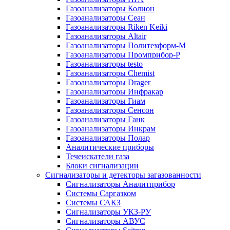
Газоанализаторы Колион
Газоанализаторы Сеан
Газоанализаторы Riken Keiki
Газоанализаторы Altair
Газоанализаторы Политехформ-М
Газоанализаторы Промприбор-Р
Газоанализаторы testo
Газоанализаторы Chemist
Газоанализаторы Drager
Газоанализаторы Инфракар
Газоанализаторы Гиам
Газоанализаторы Сенсон
Газоанализаторы Ганк
Газоанализаторы Инкрам
Газоанализаторы Полар
Аналитические приборы
Течеискатели газа
Блоки сигнализации
Сигнализаторы и детекторы загазованности
Сигнализаторы Аналитприбор
Системы Саргазком
Системы САКЗ
Сигнализаторы УКЗ-РУ
Сигнализаторы АВУС