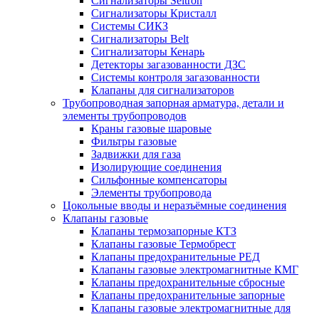
Сигнализаторы Seitron
Сигнализаторы Кристалл
Системы СИКЗ
Сигнализаторы Belt
Сигнализаторы Кенарь
Детекторы загазованности ДЗС
Системы контроля загазованности
Клапаны для сигнализаторов
Трубопроводная запорная арматура, детали и
элементы трубопроводов
Краны газовые шаровые
Фильтры газовые
Задвижки для газа
Изолирующие соединения
Сильфонные компенсаторы
Элементы трубопровода
Цокольные вводы и неразъёмные соединения
Клапаны газовые
Клапаны термозапорные КТЗ
Клапаны газовые Термобрест
Клапаны предохранительные РЕД
Клапаны газовые электромагнитные КМГ
Клапаны предохранительные сбросные
Клапаны предохранительные запорные
Клапаны газовые электромагнитные для