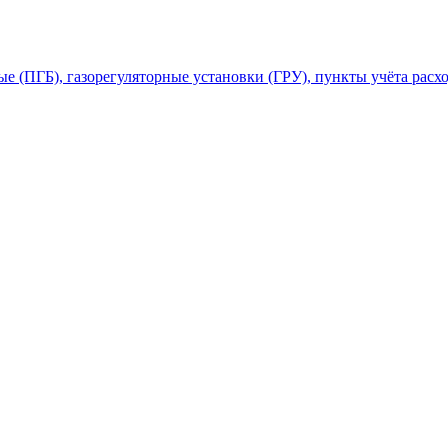
 (ПГБ), газорегуляторные установки (ГРУ), пункты учёта расхо