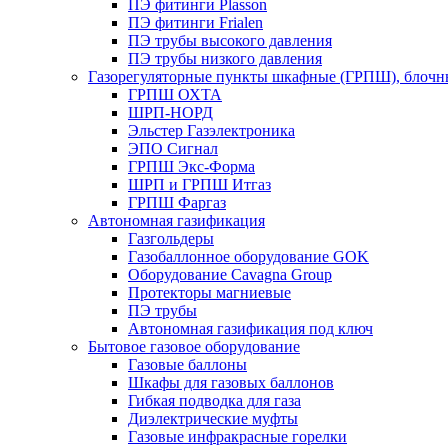
ПЭ фитинги Plasson
ПЭ фитинги Frialen
ПЭ трубы высокого давления
ПЭ трубы низкого давления
Газорегуляторные пункты шкафные (ГРПШ), блочные
ГРПШ ОХТА
ШРП-НОРД
Эльстер Газэлектроника
ЭПО Сигнал
ГРПШ Экс-Форма
ШРП и ГРПШ Итгаз
ГРПШ Фаргаз
Автономная газификация
Газгольдеры
Газобаллонное оборудование GOK
Оборудование Cavagna Group
Протекторы магниевые
ПЭ трубы
Автономная газификация под ключ
Бытовое газовое оборудование
Газовые баллоны
Шкафы для газовых баллонов
Гибкая подводка для газа
Диэлектрические муфты
Газовые инфракрасные горелки