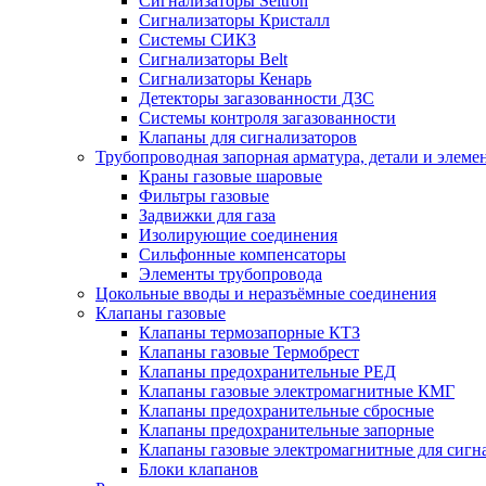
Сигнализаторы Seitron
Сигнализаторы Кристалл
Системы СИКЗ
Сигнализаторы Belt
Сигнализаторы Кенарь
Детекторы загазованности ДЗС
Системы контроля загазованности
Клапаны для сигнализаторов
Трубопроводная запорная арматура, детали и элем
Краны газовые шаровые
Фильтры газовые
Задвижки для газа
Изолирующие соединения
Сильфонные компенсаторы
Элементы трубопровода
Цокольные вводы и неразъёмные соединения
Клапаны газовые
Клапаны термозапорные КТЗ
Клапаны газовые Термобрест
Клапаны предохранительные РЕД
Клапаны газовые электромагнитные КМГ
Клапаны предохранительные сбросные
Клапаны предохранительные запорные
Клапаны газовые электромагнитные для сигн
Блоки клапанов