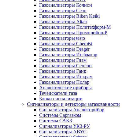
Газоанализаторы Колион
Газоанализаторы Сеан
Газоанализаторы Riken Keiki
Газоанализаторы Altair
Газоанализаторы Политехформ-М
Газоанализаторы Промприбор-Р
Газоанализаторы testo
Газоанализаторы Chemist
Газоанализаторы Drager
Газоанализаторы Инфракар
Газоанализаторы Гиам
Газоанализаторы Сенсон
Газоанализаторы Ганк
Газоанализаторы Инкрам
Газоанализаторы Полар
Аналитические приборы
Течеискатели газа
Блоки сигнализации
Сигнализаторы и детекторы загазованности
Сигнализаторы Аналитприбор
Системы Саргазком
Системы САКЗ
Сигнализаторы УКЗ-РУ
Сигнализаторы АВУС