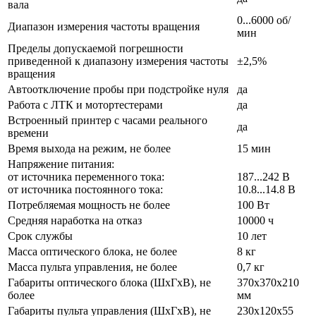
вала
0...6000 об/
Диапазон измерения частоты вращения
мин
Пределы допускаемой погрешности
приведенной к диапазону измерения частоты
±2,5%
вращения
Автоотключение пробы при подстройке нуля
да
Работа с ЛТК и мотортестерами
да
Встроенный принтер с часами реального
да
времени
Время выхода на режим, не более
15 мин
Напряжение питания:
от источника переменного тока:
187...242 В
от источника постоянного тока:
10.8...14.8 В
Потребляемая мощность не более
100 Вт
Средняя наработка на отказ
10000 ч
Срок службы
10 лет
Масса оптического блока, не более
8 кг
Масса пульта управления, не более
0,7 кг
Габариты оптического блока (ШхГхВ), не
370х370х210
более
мм
Габариты пульта управления (ШхГхВ), не
230х120х55