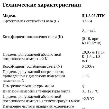
Технические характеристики
Модель
Д 1-3.02 ЛТК
Эффективная оптическая база (L)
0,43 м
0...∞ м-1
Коэффициент поглощения света (К)
(0-10, при
К>10 К= ∞)
±0,05 м-1 при
Пределы допускаемой абсолютной
К=1,6…1,8
погрешности измерений K
м-1
Коэффициент ослабления света (N)
0-100%
Пределы допускаемой погрешности,
приведенной к диапазону измерений
±1%
изменения N
Измерение температуры масла
да
Диапазон измерения температуры масла
0…125 °С
Пределы допускаемой абсолютной
±2,5 °С
погрешности измерения темемпературы масла
Измерение частоты вращения коленчатого
да