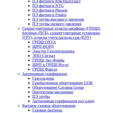
ПЭ фитинги ЮжУралПласт
ПЭ фитинги NTG
ПЭ фитинги Plasson
ПЭ фитинги Frialen
ПЭ трубы высокого давления
ПЭ трубы низкого давления
Газорегуляторные пункты шкафные (ГРПШ),
блочные (ПГБ), газорегуляторные установки
(ГРУ), пункты учёта расхода газа (ПУГ)
ГРПШ ОХТА
ШРП-НОРД
Эльстер Газэлектроника
ЭПО Сигнал
ГРПШ Экс-Форма
ШРП и ГРПШ Итгаз
ГРПШ Фаргаз
Автономная газификация
Газгольдеры
Газобаллонное оборудование GOK
Оборудование Cavagna Group
Протекторы магниевые
ПЭ трубы
Автономная газификация под ключ
Бытовое газовое оборудование
Газовые баллоны