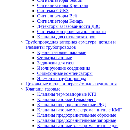
Сигнализаторы Seitron
Сигнализаторы Кристалл
Системы СИКЗ
Сигнализаторы Belt
Сигнализаторы Кенарь
Детекторы загазованности ДЗС
Системы контроля загазованности
Клапаны для сигнализаторов
Трубопроводная запорная арматура, детали и
элементы трубопроводов
Краны газовые шаровые
Фильтры газовые
Задвижки для газа
Изолирующие соединения
Сильфонные компенсаторы
Элементы трубопровода
Цокольные вводы и неразъёмные соединения
Клапаны газовые
Клапаны термозапорные КТЗ
Клапаны газовые Термобрест
Клапаны предохранительные РЕД
Клапаны газовые электромагнитные КМГ
Клапаны предохранительные сбросные
Клапаны предохранительные запорные
Клапаны газовые электромагнитные для