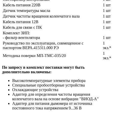
Кабель питания 220В
1 шт
Датчик температуры масла
1 шт
Датчик частоты вращения коленчатого вала
1 шт
Кабель питания 12В
1 шт
Кабель для связи с ПК
1 шт
Комплект ЗИП:
- фильтр вентилятора
1 шт
Руководство по эксплуатации, совмещенное с
1
паспортом ВЕРА.415311.000 РЭ
экз.*
1
Методика поверки МП-ТМС-035/20
экз.*
По запросу в комплект поставки могут быть
дополнительно включены:
Высокотемпературные элементы прибора
Специальные пробоотборные устройства
Охлаждающие устройства
Адаптер для определения частоты вращения
коленчатого вала на основе вибрации "ВИОД-А"
Адаптер для питания дымомера от источника
постоянного тока напряжением 9...36 В