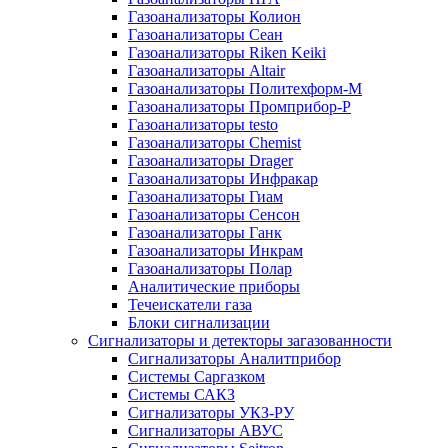
Газоанализаторы Колион
Газоанализаторы Сеан
Газоанализаторы Riken Keiki
Газоанализаторы Altair
Газоанализаторы Политехформ-М
Газоанализаторы Промприбор-Р
Газоанализаторы testo
Газоанализаторы Chemist
Газоанализаторы Drager
Газоанализаторы Инфракар
Газоанализаторы Гиам
Газоанализаторы Сенсон
Газоанализаторы Ганк
Газоанализаторы Инкрам
Газоанализаторы Полар
Аналитические приборы
Течеискатели газа
Блоки сигнализации
Сигнализаторы и детекторы загазованности
Сигнализаторы Аналитприбор
Системы Саргазком
Системы САКЗ
Сигнализаторы УКЗ-РУ
Сигнализаторы АВУС