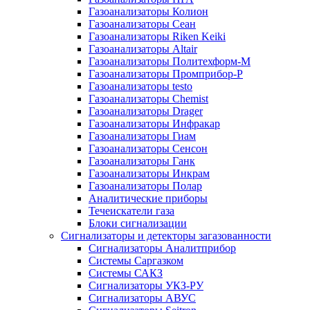
Газоанализаторы Колион
Газоанализаторы Сеан
Газоанализаторы Riken Keiki
Газоанализаторы Altair
Газоанализаторы Политехформ-М
Газоанализаторы Промприбор-Р
Газоанализаторы testo
Газоанализаторы Chemist
Газоанализаторы Drager
Газоанализаторы Инфракар
Газоанализаторы Гиам
Газоанализаторы Сенсон
Газоанализаторы Ганк
Газоанализаторы Инкрам
Газоанализаторы Полар
Аналитические приборы
Течеискатели газа
Блоки сигнализации
Сигнализаторы и детекторы загазованности
Сигнализаторы Аналитприбор
Системы Саргазком
Системы САКЗ
Сигнализаторы УКЗ-РУ
Сигнализаторы АВУС