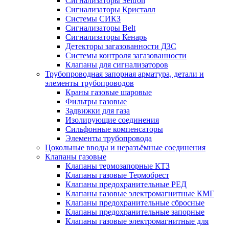
Сигнализаторы Seitron
Сигнализаторы Кристалл
Системы СИКЗ
Сигнализаторы Belt
Сигнализаторы Кенарь
Детекторы загазованности ДЗС
Системы контроля загазованности
Клапаны для сигнализаторов
Трубопроводная запорная арматура, детали и
элементы трубопроводов
Краны газовые шаровые
Фильтры газовые
Задвижки для газа
Изолирующие соединения
Сильфонные компенсаторы
Элементы трубопровода
Цокольные вводы и неразъёмные соединения
Клапаны газовые
Клапаны термозапорные КТЗ
Клапаны газовые Термобрест
Клапаны предохранительные РЕД
Клапаны газовые электромагнитные КМГ
Клапаны предохранительные сбросные
Клапаны предохранительные запорные
Клапаны газовые электромагнитные для