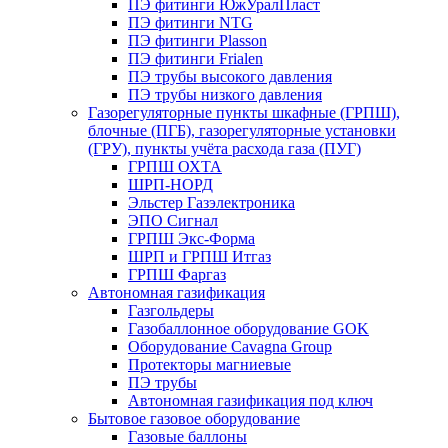
ПЭ фитинги ЮжУралПласт
ПЭ фитинги NTG
ПЭ фитинги Plasson
ПЭ фитинги Frialen
ПЭ трубы высокого давления
ПЭ трубы низкого давления
Газорегуляторные пункты шкафные (ГРПШ),
блочные (ПГБ), газорегуляторные установки
(ГРУ), пункты учёта расхода газа (ПУГ)
ГРПШ ОХТА
ШРП-НОРД
Эльстер Газэлектроника
ЭПО Сигнал
ГРПШ Экс-Форма
ШРП и ГРПШ Итгаз
ГРПШ Фаргаз
Автономная газификация
Газгольдеры
Газобаллонное оборудование GOK
Оборудование Cavagna Group
Протекторы магниевые
ПЭ трубы
Автономная газификация под ключ
Бытовое газовое оборудование
Газовые баллоны