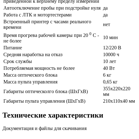
приведенной к верхнему пределу измерений
Автоотключение пробы при подстройке нуля
да
Работа с ЛТК и мотортестерами
да
Встроенный принтер с часами реального
нет
времени
0
Время прогрева рабочей камеры при 20
С -
10 мин
не более
Питание
12/220 В
Средняя наработка на отказ
10000 ч
Срок службы
10 лет
Потребляемая мощность не более
40 Вт
Масса оптического блока
6 кг
Масса пульта управления
0,65 кг
355х220х220
Габариты оптическолго блока (ШхГхВ)
мм
Габариты пульта управления (ШхГхВ)
210х110х40 мм
Технические характеристики
Документация и файлы для скачивания