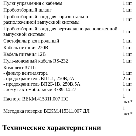
Пульт управления с кабелем
1 шт
Пробоотборный шланг
1 шт
Пробоотборный зонд для горизонтально
1 шт
расположенной выпускной системы
Пробоотборный зонд для вертикально расположенной
1 шт
выпускной системы
Светофильтр контрольный
1 шт
Кабель питания 220В
1 шт
Кабель питания 12В
1 шт
Нуль-модемный кабель RS-232
1 шт
Комплект ЗИП:
- фильтр вентилятора
1 шт
- предохранитель ВП1-1, 250В,2А
2 шт
- предохранитель ВП2Б-1В, 250В,5А
1 шт
- хомут автомобильный 3789-14-27
1 шт
1
Паспорт ВЕКМ.415311.007 ПС
экз.*
1
Методика поверки ВЕКМ.415311.007 ДЛ
экз.*
Технические характеристики