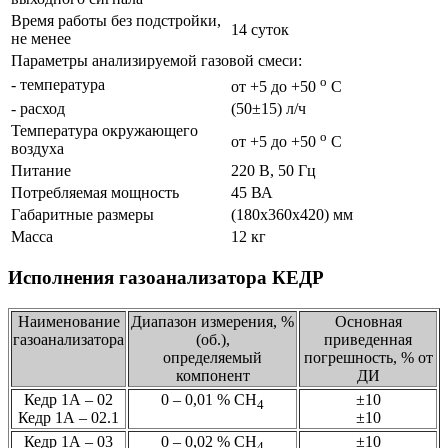
Время работы без подстройки,
14 суток
не менее
Параметры анализируемой газовой смеси:
о
- температура
от +5 до +50
С
- расход
(50±15) л/ч
Температура окружающего
о
от +5 до +50
С
воздуха
Питание
220 В, 50 Гц
Потребляемая мощность
45 ВА
Габаритные размеры
(180х360х420) мм
Масса
12 кг
Исполнения газоанализатора КЕДР
Наименование
Диапазон измерения, %
Основная
газоанализатора
(об.),
приведенная
определяемый
погрешность, % от
компонент
ДИ
Кедр 1А – 02
0 – 0,01 % СН
±10
4
Кедр 1А – 02.1
±10
Кедр 1А – 03
0 – 0,02 % СН
±10
4