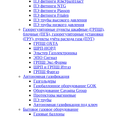
ПЭ фитинги ЮжУралПласт
ПЭ фитинги NTG
ПЭ фитинги Plasson
ПЭ фитинги Frialen
ПЭ трубы высокого давления
ПЭ трубы низкого давления
Газорегуляторные пункты шкафные (ГРПШ),
блочные (ПГБ), газорегуляторные установки
(ГРУ), пункты учёта расхода газа (ПУГ)
ГРПШ ОХТА
ШРП-НОРД
Эльстер Газэлектроника
ЭПО Сигнал
ГРПШ Экс-Форма
ШРП и ГРПШ Итгаз
ГРПШ Фаргаз
Автономная газификация
Газгольдеры
Газобаллонное оборудование GOK
Оборудование Cavagna Group
Протекторы магниевые
ПЭ трубы
Автономная газификация под ключ
Бытовое газовое оборудование
Газовые баллоны