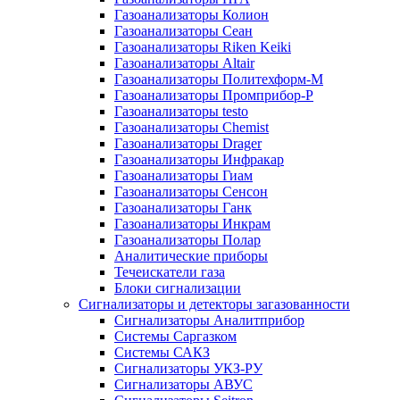
Газоанализаторы Колион
Газоанализаторы Сеан
Газоанализаторы Riken Keiki
Газоанализаторы Altair
Газоанализаторы Политехформ-М
Газоанализаторы Промприбор-Р
Газоанализаторы testo
Газоанализаторы Chemist
Газоанализаторы Drager
Газоанализаторы Инфракар
Газоанализаторы Гиам
Газоанализаторы Сенсон
Газоанализаторы Ганк
Газоанализаторы Инкрам
Газоанализаторы Полар
Аналитические приборы
Течеискатели газа
Блоки сигнализации
Сигнализаторы и детекторы загазованности
Сигнализаторы Аналитприбор
Системы Саргазком
Системы САКЗ
Сигнализаторы УКЗ-РУ
Сигнализаторы АВУС