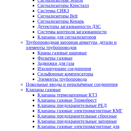
Сигнализаторы Seitron
Сигнализаторы Кристалл
Системы СИКЗ
Сигнализаторы Belt
Сигнализаторы Кенарь
Детекторы загазованности ДЗС
Системы контроля загазованности
Клапаны для сигнализаторов
Трубопроводная запорная арматура, детали и
элементы трубопроводов
Краны газовые шаровые
Фильтры газовые
Задвижки для газа
Изолирующие соединения
Сильфонные компенсаторы
Элементы трубопровода
Цокольные вводы и неразъёмные соединения
Клапаны газовые
Клапаны термозапорные КТЗ
Клапаны газовые Термобрест
Клапаны предохранительные РЕД
Клапаны газовые электромагнитные КМГ
Клапаны предохранительные сбросные
Клапаны предохранительные запорные
Клапаны газовые электромагнитные для