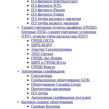
ПЭ фитинги ЮжУралПласт
ПЭ фитинги NTG
ПЭ фитинги Plasson
ПЭ фитинги Frialen
ПЭ трубы высокого давления
ПЭ трубы низкого давления
Газорегуляторные пункты шкафные (ГРПШ),
блочные (ПГБ), газорегуляторные установки
(ГРУ), пункты учёта расхода газа (ПУГ)
ГРПШ ОХТА
ШРП-НОРД
Эльстер Газэлектроника
ЭПО Сигнал
ГРПШ Экс-Форма
ШРП и ГРПШ Итгаз
ГРПШ Фаргаз
Автономная газификация
Газгольдеры
Газобаллонное оборудование GOK
Оборудование Cavagna Group
Протекторы магниевые
ПЭ трубы
Автономная газификация под ключ
Бытовое газовое оборудование
Газовые баллоны