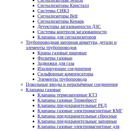
Сигнализаторы Seitron
Сигнализаторы Кристалл
Системы СИКЗ
Сигнализаторы Belt
Сигнализаторы Кенарь
Детекторы загазованности ДЗС
Системы контроля загазованности
Клапаны для сигнализаторов
Трубопроводная запорная арматура, детали и
элементы трубопроводов
Краны газовые шаровые
Фильтры газовые
Задвижки для газа
Изолирующие соединения
Сильфонные компенсаторы
Элементы трубопровода
Цокольные вводы и неразъёмные соединения
Клапаны газовые
Клапаны термозапорные КТЗ
Клапаны газовые Термобрест
Клапаны предохранительные РЕД
Клапаны газовые электромагнитные КМГ
Клапаны предохранительные сбросные
Клапаны предохранительные запорные
Клапаны газовые электромагнитные для