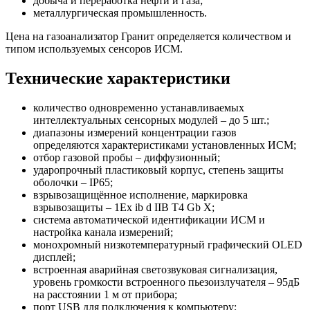
добыча и переработка нефти и газа;
металлургическая промышленность.
Цена на газоанализатор Гранит определяется количеством и
типом используемых сенсоров ИСМ.
Технические характеристики
количество одновременно устанавливаемых
интеллектуальных сенсорных модулей – до 5 шт.;
диапазоны измерений концентрации газов
определяются характеристиками установленных ИСМ;
отбор газовой пробы – диффузионный;
ударопрочный пластиковый корпус, степень защиты
оболочки – IP65;
взрывозащищённое исполнение, маркировка
взрывозащиты – 1Ex ib d IIB T4 Gb X;
система автоматической идентификации ИСМ и
настройка канала измерений;
монохромный низкотемпературный графический OLED
дисплей;
встроенная аварийная светозвуковая сигнализация,
уровень громкости встроенного пьезоизлучателя – 95дБ
на расстоянии 1 м от прибора;
порт USB для подключения к компьютеру;