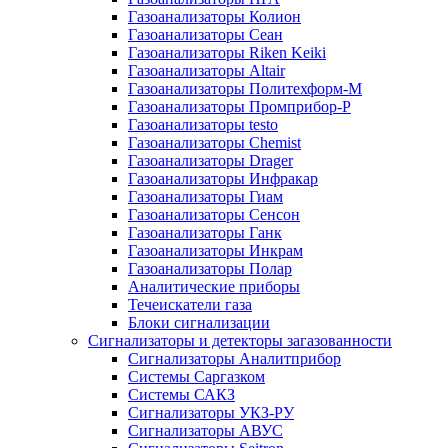
Газоанализаторы Колион
Газоанализаторы Сеан
Газоанализаторы Riken Keiki
Газоанализаторы Altair
Газоанализаторы Политехформ-М
Газоанализаторы Промприбор-Р
Газоанализаторы testo
Газоанализаторы Chemist
Газоанализаторы Drager
Газоанализаторы Инфракар
Газоанализаторы Гиам
Газоанализаторы Сенсон
Газоанализаторы Ганк
Газоанализаторы Инкрам
Газоанализаторы Полар
Аналитические приборы
Течеискатели газа
Блоки сигнализации
Сигнализаторы и детекторы загазованности
Сигнализаторы Аналитприбор
Системы Саргазком
Системы САКЗ
Сигнализаторы УКЗ-РУ
Сигнализаторы АВУС