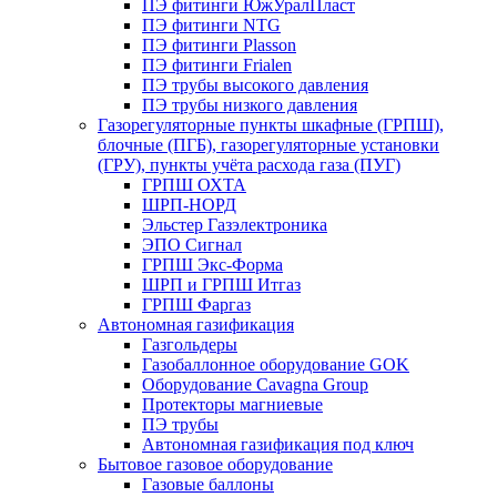
ПЭ фитинги ЮжУралПласт
ПЭ фитинги NTG
ПЭ фитинги Plasson
ПЭ фитинги Frialen
ПЭ трубы высокого давления
ПЭ трубы низкого давления
Газорегуляторные пункты шкафные (ГРПШ),
блочные (ПГБ), газорегуляторные установки
(ГРУ), пункты учёта расхода газа (ПУГ)
ГРПШ ОХТА
ШРП-НОРД
Эльстер Газэлектроника
ЭПО Сигнал
ГРПШ Экс-Форма
ШРП и ГРПШ Итгаз
ГРПШ Фаргаз
Автономная газификация
Газгольдеры
Газобаллонное оборудование GOK
Оборудование Cavagna Group
Протекторы магниевые
ПЭ трубы
Автономная газификация под ключ
Бытовое газовое оборудование
Газовые баллоны