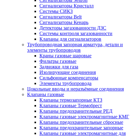
Сигнализаторы Seitron
Сигнализаторы Кристалл
Системы СИКЗ
Сигнализаторы Belt
Сигнализаторы Кенарь
Детекторы загазованности ДЗС
Системы контроля загазованности
Клапаны для сигнализаторов
Трубопроводная запорная арматура, детали и
элементы трубопроводов
Краны газовые шаровые
Фильтры газовые
Задвижки для газа
Изолирующие соединения
Сильфонные компенсаторы
Элементы трубопровода
Цокольные вводы и неразъёмные соединения
Клапаны газовые
Клапаны термозапорные КТЗ
Клапаны газовые Термобрест
Клапаны предохранительные РЕД
Клапаны газовые электромагнитные КМГ
Клапаны предохранительные сбросные
Клапаны предохранительные запорные
Клапаны газовые электромагнитные для