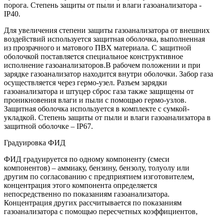
порога. Степень защиты от пыли и влаги газоанализатора -
IP40.
Для увеличения степени защиты газоанализатора от внешних
воздействий используется защитная оболочка, выполненная
из прозрачного и матового ПВХ материала. С защитной
оболочкой поставляется специальное конструктивное
исполнение газоанализаторов.В рабочем положении и при
зарядке газоанализатор находится внутри оболочки. Забор газа
осуществляется через гермо-узел. Разъем зарядки
газоанализатора и штуцер сброс газа также защищены от
проникновения влаги и пыли с помощью гермо-узлов.
Защитная оболочка используется в комплекте с сумкой-
укладкой. Степень защиты от пыли и влаги газоанализатора в
защитной оболочке – IP67.
Градуировка ФИД
ФИД градуируется по одному компоненту (смеси
компонентов) – аммиаку, бензину, бензолу, толуолу или
другим по согласованию с предприятием изготовителем,
концентрация этого компонента определяется
непосредственно по показаниям газоанализатора.
Концентрация других рассчитывается по показаниям
газоанализатора с помощью пересчетных коэффициентов,