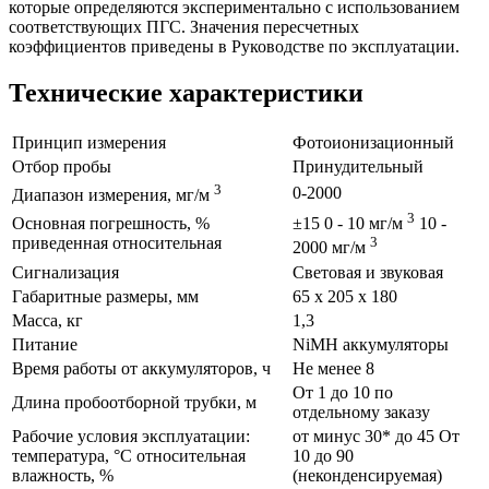
которые определяются экспериментально с использованием
соответствующих ПГС. Значения пересчетных
коэффициентов приведены в Руководстве по эксплуатации.
Технические характеристики
Принцип измерения
Фотоионизационный
Отбор пробы
Принудительный
3
0-2000
Диапазон измерения, мг/м
3
Основная погрешность, %
±15 0 - 10 мг/м
10 -
приведенная относительная
3
2000 мг/м
Сигнализация
Световая и звуковая
Габаритные размеры, мм
65 х 205 х 180
Масса, кг
1,3
Питание
NiMH аккумуляторы
Время работы от аккумуляторов, ч
Не менее 8
От 1 до 10 по
Длина пробоотборной трубки, м
отдельному заказу
Рабочие условия эксплуатации:
от минус 30* до 45 От
температура, °С относительная
10 до 90
влажность, %
(неконденсируемая)