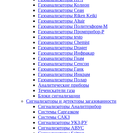
Газоанализаторы Колион
Газоанализаторы Сеан
Газоанализаторы Riken Keiki
Газоанализаторы Altair
Газоанализаторы Политехформ-М
Газоанализаторы Промприбор-Р
Газоанализаторы testo
Газоанализаторы Chemist
Газоанализаторы Drager
Газоанализаторы Инфракар
Газоанализаторы Гиам
Газоанализаторы Сенсон
Газоанализаторы Ганк
Газоанализаторы Инкрам
Газоанализаторы Полар
Аналитические приборы
Течеискатели газа
Блоки сигнализации
Сигнализаторы и детекторы загазованности
Сигнализаторы Аналитприбор
Системы Саргазком
Системы САКЗ
Сигнализаторы УКЗ-РУ
Сигнализаторы АВУС