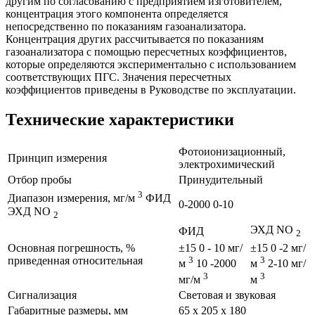
другим по согласованию с предприятием изготовителем,
концентрация этого компонента определяется
непосредственно по показаниям газоанализатора.
Концентрация других рассчитывается по показаниям
газоанализатора с помощью пересчетных коэффициентов,
которые определяются экспериментально с использованием
соответствующих ПГС. Значения пересчетных
коэффициентов приведены в Руководстве по эксплуатации.
Технические характеристики
Фотоионизационный,
Принцип измерения
электрохимический
Отбор пробы
Принудительный
3
Диапазон измерения, мг/м
ФИД
0-2000 0-10
ЭХД NO
2
ЭХД NO
ФИД
2
Основная погрешность, %
±15 0 - 10 мг/
±15 0 -2 мг/
приведенная относительная
3
3
м
10 -2000
м
2-10 мг/
3
3
мг/м
м
Сигнализация
Световая и звуковая
Габаритные размеры, мм
65 х 205 х 180