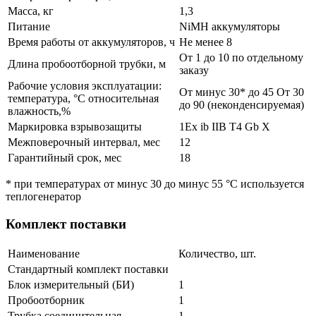
Масса, кг
1,3
Питание
NiMH аккумуляторы
Время работы от аккумуляторов, ч
Не менее 8
От 1 до 10 по отдельному
Длина пробоотборной трубки, м
заказу
Рабочие условия эксплуатации:
От минус 30* до 45 От 30
температура, °С относительная
до 90 (неконденсируемая)
влажность,%
Маркировка взрывозащиты
1Ex ib IIB T4 Gb Х
Межповерочный интервал, мес
12
Гарантийный срок, мес
18
* при температурах от минус 30 до минус 55 °С используется
теплогенератор
Комплект поставки
Наименование
Количество, шт.
Стандартный комплект поставки
Блок измерительный (БИ)
1
Пробоотборник
1
Трубка соединительная
1