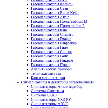
Газоанализаторы Колион
Газоанализаторы Сеан
Газоанализаторы Riken Keiki
Газоанализаторы Altair
Газоанализаторы Политехформ-М
Газоанализаторы Промприбор-Р
Газоанализаторы testo
Газоанализаторы Chemist
Газоанализаторы Drager
Газоанализаторы Инфракар
Газоанализаторы Гиам
Газоанализаторы Сенсон
Газоанализаторы Ганк
Газоанализаторы Инкрам
Газоанализаторы Полар
Аналитические приборы
Течеискатели газа
Блоки сигнализации
Сигнализаторы и детекторы загазованности
Сигнализаторы Аналитприбор
Системы Саргазком
Системы САКЗ
Сигнализаторы УКЗ-РУ
Сигнализаторы АВУС