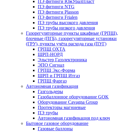
ПЭ фитинги ЮжУралПласт
ПЭ фитинги NTG
ПЭ фитинги Plasson
ПЭ фитинги Frialen
ПЭ трубы высокого давления
ПЭ трубы низкого давления
Газорегуляторные пункты шкафные (ГРПШ),
блочные (ПГБ), газорегуляторные установки
(ГРУ), пункты учёта расхода газа (ПУГ)
ГРПШ ОХТА
ШРП-НОРД
Эльстер Газэлектроника
ЭПО Сигнал
ГРПШ Экс-Форма
ШРП и ГРПШ Итгаз
ГРПШ Фаргаз
Автономная газификация
Газгольдеры
Газобаллонное оборудование GOK
Оборудование Cavagna Group
Протекторы магниевые
ПЭ трубы
Автономная газификация под ключ
Бытовое газовое оборудование
Газовые баллоны