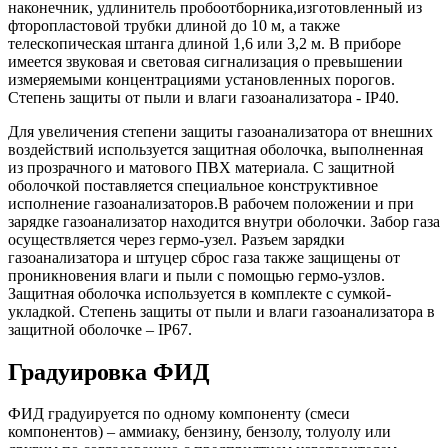
наконечник, удлинитель пробоотборника,изготовленный из
фторопластовой трубки длиной до 10 м, а также
телескопическая штанга длиной 1,6 или 3,2 м. В приборе
имеется звуковая и световая сигнализация о превышении
измеряемыми концентрациями установленных порогов.
Степень защиты от пыли и влаги газоанализатора - IP40.
Для увеличения степени защиты газоанализатора от внешних
воздействий используется защитная оболочка, выполненная
из прозрачного и матового ПВХ материала. С защитной
оболочкой поставляется специальное конструктивное
исполнение газоанализаторов.В рабочем положении и при
зарядке газоанализатор находится внутри оболочки. Забор газа
осуществляется через гермо-узел. Разъем зарядки
газоанализатора и штуцер сброс газа также защищены от
проникновения влаги и пыли с помощью гермо-узлов.
Защитная оболочка используется в комплекте с сумкой-
укладкой. Степень защиты от пыли и влаги газоанализатора в
защитной оболочке – IP67.
Градуировка ФИД
ФИД градуируется по одному компоненту (смеси
компонентов) – аммиаку, бензину, бензолу, толуолу или