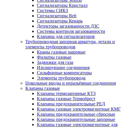
Сигнализаторы Seitron
Сигнализаторы Кристалл
Системы СИКЗ
Сигнализаторы Belt
Сигнализаторы Кенарь
Детекторы загазованности ДЗС
Системы контроля загазованности
Клапаны для сигнализаторов
Трубопроводная запорная арматура, детали и
элементы трубопроводов
Краны газовые шаровые
Фильтры газовые
Задвижки для газа
Изолирующие соединения
Сильфонные компенсаторы
Элементы трубопровода
Цокольные вводы и неразъёмные соединения
Клапаны газовые
Клапаны термозапорные КТЗ
Клапаны газовые Термобрест
Клапаны предохранительные РЕД
Клапаны газовые электромагнитные КМГ
Клапаны предохранительные сбросные
Клапаны предохранительные запорные
Клапаны газовые электромагнитные для