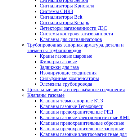
Сигнализаторы Seitron
Сигнализаторы Кристалл
Системы СИКЗ
Сигнализаторы Belt
Сигнализаторы Кенарь
Детекторы загазованности ДЗС
Системы контроля загазованности
Клапаны для сигнализаторов
Трубопроводная запорная арматура, детали и
элементы трубопроводов
Краны газовые шаровые
Фильтры газовые
Задвижки для газа
Изолирующие соединения
Сильфонные компенсаторы
Элементы трубопровода
Цокольные вводы и неразъёмные соединения
Клапаны газовые
Клапаны термозапорные КТЗ
Клапаны газовые Термобрест
Клапаны предохранительные РЕД
Клапаны газовые электромагнитные КМГ
Клапаны предохранительные сбросные
Клапаны предохранительные запорные
Клапаны газовые электромагнитные для