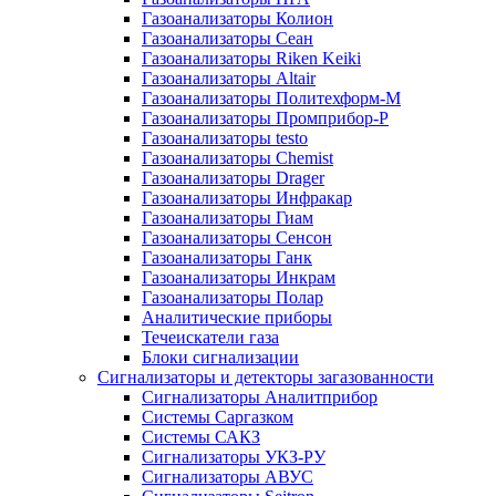
Газоанализаторы Колион
Газоанализаторы Сеан
Газоанализаторы Riken Keiki
Газоанализаторы Altair
Газоанализаторы Политехформ-М
Газоанализаторы Промприбор-Р
Газоанализаторы testo
Газоанализаторы Chemist
Газоанализаторы Drager
Газоанализаторы Инфракар
Газоанализаторы Гиам
Газоанализаторы Сенсон
Газоанализаторы Ганк
Газоанализаторы Инкрам
Газоанализаторы Полар
Аналитические приборы
Течеискатели газа
Блоки сигнализации
Сигнализаторы и детекторы загазованности
Сигнализаторы Аналитприбор
Системы Саргазком
Системы САКЗ
Сигнализаторы УКЗ-РУ
Сигнализаторы АВУС