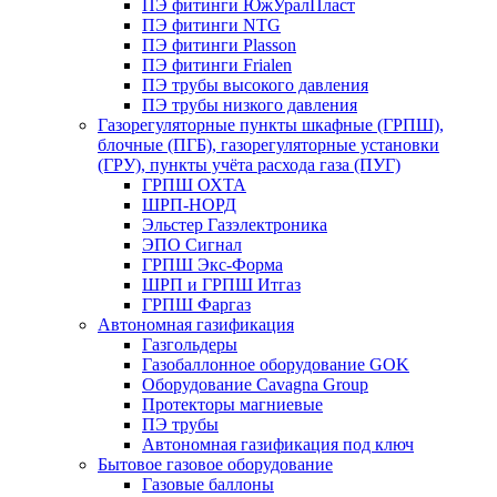
ПЭ фитинги ЮжУралПласт
ПЭ фитинги NTG
ПЭ фитинги Plasson
ПЭ фитинги Frialen
ПЭ трубы высокого давления
ПЭ трубы низкого давления
Газорегуляторные пункты шкафные (ГРПШ),
блочные (ПГБ), газорегуляторные установки
(ГРУ), пункты учёта расхода газа (ПУГ)
ГРПШ ОХТА
ШРП-НОРД
Эльстер Газэлектроника
ЭПО Сигнал
ГРПШ Экс-Форма
ШРП и ГРПШ Итгаз
ГРПШ Фаргаз
Автономная газификация
Газгольдеры
Газобаллонное оборудование GOK
Оборудование Cavagna Group
Протекторы магниевые
ПЭ трубы
Автономная газификация под ключ
Бытовое газовое оборудование
Газовые баллоны