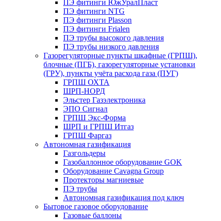
ПЭ фитинги ЮжУралПласт
ПЭ фитинги NTG
ПЭ фитинги Plasson
ПЭ фитинги Frialen
ПЭ трубы высокого давления
ПЭ трубы низкого давления
Газорегуляторные пункты шкафные (ГРПШ),
блочные (ПГБ), газорегуляторные установки
(ГРУ), пункты учёта расхода газа (ПУГ)
ГРПШ ОХТА
ШРП-НОРД
Эльстер Газэлектроника
ЭПО Сигнал
ГРПШ Экс-Форма
ШРП и ГРПШ Итгаз
ГРПШ Фаргаз
Автономная газификация
Газгольдеры
Газобаллонное оборудование GOK
Оборудование Cavagna Group
Протекторы магниевые
ПЭ трубы
Автономная газификация под ключ
Бытовое газовое оборудование
Газовые баллоны