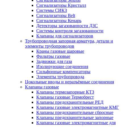
Сигнализаторы Seitron
Сигнализаторы Кристалл
Системы СИКЗ
Сигнализаторы Belt
Сигнализаторы Кенарь
Детекторы загазованности ДЗС
Системы контроля загазованности
Клапаны для сигнализаторов
Трубопроводная запорная арматура, детали и
элементы трубопроводов
Краны газовые шаровые
Фильтры газовые
Задвижки для газа
Изолирующие соединения
Сильфонные компенсаторы
Элементы трубопровода
Цокольные вводы и неразъёмные соединения
Клапаны газовые
Клапаны термозапорные КТЗ
Клапаны газовые Термобрест
Клапаны предохранительные РЕД
Клапаны газовые электромагнитные КМГ
Клапаны предохранительные сбросные
Клапаны предохранительные запорные
Клапаны газовые электромагнитные для