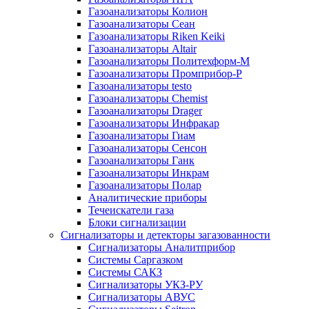
Газоанализаторы Колион
Газоанализаторы Сеан
Газоанализаторы Riken Keiki
Газоанализаторы Altair
Газоанализаторы Политехформ-М
Газоанализаторы Промприбор-Р
Газоанализаторы testo
Газоанализаторы Chemist
Газоанализаторы Drager
Газоанализаторы Инфракар
Газоанализаторы Гиам
Газоанализаторы Сенсон
Газоанализаторы Ганк
Газоанализаторы Инкрам
Газоанализаторы Полар
Аналитические приборы
Течеискатели газа
Блоки сигнализации
Сигнализаторы и детекторы загазованности
Сигнализаторы Аналитприбор
Системы Саргазком
Системы САКЗ
Сигнализаторы УКЗ-РУ
Сигнализаторы АВУС