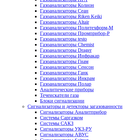
Газоанализаторы Колион
Газоанализаторы Сеан
Газоанализаторы Riken Keiki
Газоанализаторы Altair
Газоанализаторы Политехформ-М
Газоанализаторы Промприбор-Р
Газоанализаторы testo
Газоанализаторы Chemist
Газоанализаторы Drager
Газоанализаторы Инфракар
Газоанализаторы Гиам
Газоанализаторы Сенсон
Газоанализаторы Ганк
Газоанализаторы Инкрам
Газоанализаторы Полар
Аналитические приборы
Течеискатели газа
Блоки сигнализации
Сигнализаторы и детекторы загазованности
Сигнализаторы Аналитприбор
Системы Саргазком
Системы САКЗ
Сигнализаторы УКЗ-РУ
Сигнализаторы АВУС