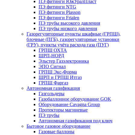
ПЭ фитинги ЮжУралПласт
ПЭ фитинги NTG
ПЭ фитинги Plasson
ПЭ фитинги Frialen
ПЭ трубы высокого давления
ПЭ трубы низкого давления
Газорегуляторные пункты шкафные (ГРПШ),
блочные (ПГБ), газорегуляторные установки
(ГРУ), пункты учёта расхода газа (ПУГ)
ГРПШ ОХТА
ШРП-НОРД
Эльстер Газэлектроника
ЭПО Сигнал
ГРПШ Экс-Форма
ШРП и ГРПШ Итгаз
ГРПШ Фаргаз
Автономная газификация
Газгольдеры
Газобаллонное оборудование GOK
Оборудование Cavagna Group
Протекторы магниевые
ПЭ трубы
Автономная газификация под ключ
Бытовое газовое оборудование
Газовые баллоны