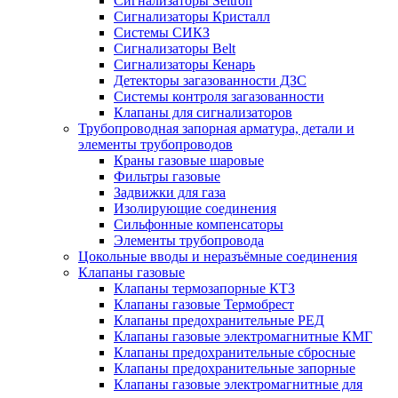
Сигнализаторы Seitron
Сигнализаторы Кристалл
Системы СИКЗ
Сигнализаторы Belt
Сигнализаторы Кенарь
Детекторы загазованности ДЗС
Системы контроля загазованности
Клапаны для сигнализаторов
Трубопроводная запорная арматура, детали и
элементы трубопроводов
Краны газовые шаровые
Фильтры газовые
Задвижки для газа
Изолирующие соединения
Сильфонные компенсаторы
Элементы трубопровода
Цокольные вводы и неразъёмные соединения
Клапаны газовые
Клапаны термозапорные КТЗ
Клапаны газовые Термобрест
Клапаны предохранительные РЕД
Клапаны газовые электромагнитные КМГ
Клапаны предохранительные сбросные
Клапаны предохранительные запорные
Клапаны газовые электромагнитные для