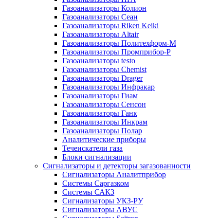
Газоанализаторы Колион
Газоанализаторы Сеан
Газоанализаторы Riken Keiki
Газоанализаторы Altair
Газоанализаторы Политехформ-М
Газоанализаторы Промприбор-Р
Газоанализаторы testo
Газоанализаторы Chemist
Газоанализаторы Drager
Газоанализаторы Инфракар
Газоанализаторы Гиам
Газоанализаторы Сенсон
Газоанализаторы Ганк
Газоанализаторы Инкрам
Газоанализаторы Полар
Аналитические приборы
Течеискатели газа
Блоки сигнализации
Сигнализаторы и детекторы загазованности
Сигнализаторы Аналитприбор
Системы Саргазком
Системы САКЗ
Сигнализаторы УКЗ-РУ
Сигнализаторы АВУС