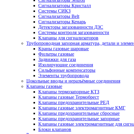
Сигнализаторы Seitron
Сигнализаторы Кристалл
Системы СИКЗ
Сигнализаторы Belt
Сигнализаторы Кенарь
Детекторы загазованности ДЗС
Системы контроля загазованности
Клапаны для сигнализаторов
Трубопроводная запорная арматура, детали и элем
Краны газовые шаровые
Фильтры газовые
Задвижки для газа
Изолирующие соединения
Сильфонные компенсаторы
Элементы трубопровода
Цокольные вводы и неразъёмные соединения
Клапаны газовые
Клапаны термозапорные КТЗ
Клапаны газовые Термобрест
Клапаны предохранительные РЕД
Клапаны газовые электромагнитные КМГ
Клапаны предохранительные сбросные
Клапаны предохранительные запорные
Клапаны газовые электромагнитные для сигн
Блоки клапанов