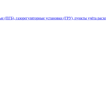
 (ПГБ), газорегуляторные установки (ГРУ), пункты учёта расхо