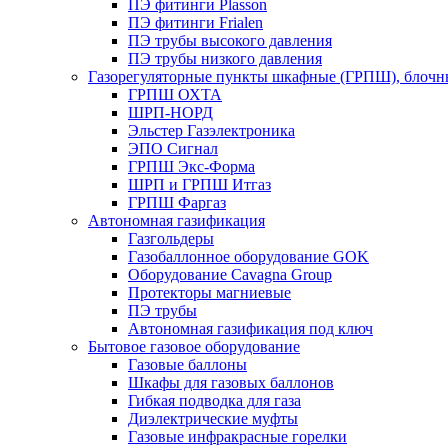
ПЭ фитинги Plasson
ПЭ фитинги Frialen
ПЭ трубы высокого давления
ПЭ трубы низкого давления
Газорегуляторные пункты шкафные (ГРПШ), блочные
ГРПШ ОХТА
ШРП-НОРД
Эльстер Газэлектроника
ЭПО Сигнал
ГРПШ Экс-Форма
ШРП и ГРПШ Итгаз
ГРПШ Фаргаз
Автономная газификация
Газгольдеры
Газобаллонное оборудование GOK
Оборудование Cavagna Group
Протекторы магниевые
ПЭ трубы
Автономная газификация под ключ
Бытовое газовое оборудование
Газовые баллоны
Шкафы для газовых баллонов
Гибкая подводка для газа
Диэлектрические муфты
Газовые инфракрасные горелки