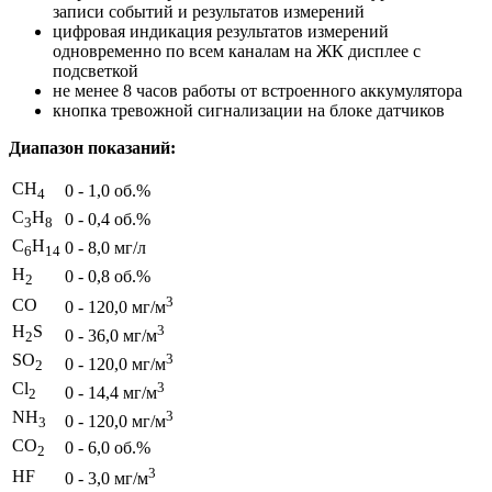
записи событий и результатов измерений
цифровая индикация результатов измерений
одновременно по всем каналам на ЖК дисплее с
подсветкой
не менее 8 часов работы от встроенного аккумулятора
кнопка тревожной сигнализации на блоке датчиков
Диапазон показаний:
CH
0 - 1,0 об.%
4
C
H
0 - 0,4 об.%
3
8
C
H
0 - 8,0 мг/л
6
14
H
0 - 0,8 об.%
2
3
CO
0 - 120,0 мг/м
H
S
3
0 - 36,0 мг/м
2
SO
3
0 - 120,0 мг/м
2
Cl
3
0 - 14,4 мг/м
2
NH
3
0 - 120,0 мг/м
3
CO
0 - 6,0 об.%
2
3
HF
0 - 3,0 мг/м