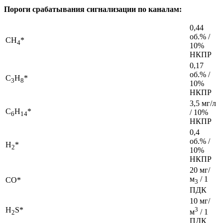
Пороги срабатывания сигнализации по каналам:
0,44
об.% /
CH
*
4
10%
НКПР
0,17
об.% /
C
H
*
3
8
10%
НКПР
3,5 мг/л
C
H
*
/ 10%
6
14
НКПР
0,4
об.% /
H
*
2
10%
НКПР
20 мг/
м
/ 1
CO*
3
ПДК
10 мг/
H
S*
3
м
/ 1
2
ПДК