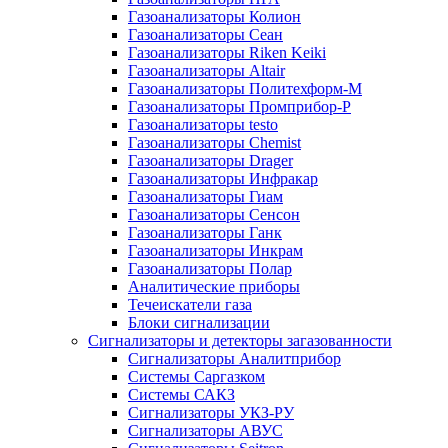
Газоанализаторы Колион
Газоанализаторы Сеан
Газоанализаторы Riken Keiki
Газоанализаторы Altair
Газоанализаторы Политехформ-М
Газоанализаторы Промприбор-Р
Газоанализаторы testo
Газоанализаторы Chemist
Газоанализаторы Drager
Газоанализаторы Инфракар
Газоанализаторы Гиам
Газоанализаторы Сенсон
Газоанализаторы Ганк
Газоанализаторы Инкрам
Газоанализаторы Полар
Аналитические приборы
Течеискатели газа
Блоки сигнализации
Сигнализаторы и детекторы загазованности
Сигнализаторы Аналитприбор
Системы Саргазком
Системы САКЗ
Сигнализаторы УКЗ-РУ
Сигнализаторы АВУС