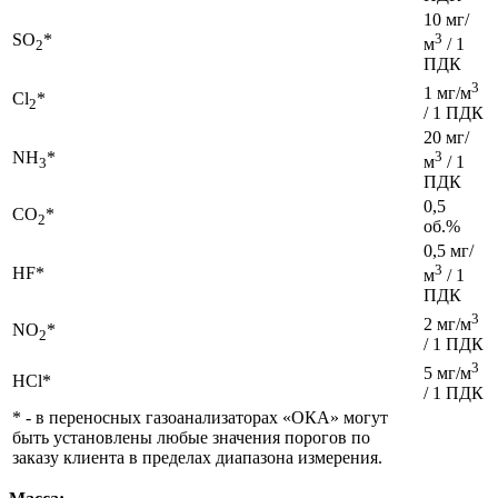
10 мг/
SO
*
3
м
/ 1
2
ПДК
3
1 мг/м
Cl
*
2
/ 1 ПДК
20 мг/
NH
*
3
м
/ 1
3
ПДК
0,5
CO
*
2
об.%
0,5 мг/
3
HF*
м
/ 1
ПДК
3
2 мг/м
NO
*
2
/ 1 ПДК
3
5 мг/м
HCl*
/ 1 ПДК
* - в переносных газоанализаторах «ОКА» могут
быть установлены любые значения порогов по
заказу клиента в пределах диапазона измерения.