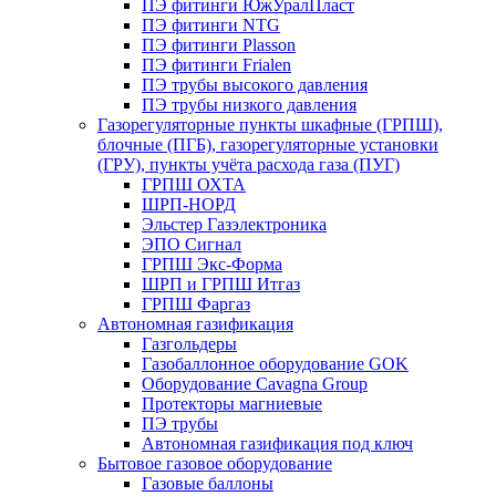
ПЭ фитинги ЮжУралПласт
ПЭ фитинги NTG
ПЭ фитинги Plasson
ПЭ фитинги Frialen
ПЭ трубы высокого давления
ПЭ трубы низкого давления
Газорегуляторные пункты шкафные (ГРПШ),
блочные (ПГБ), газорегуляторные установки
(ГРУ), пункты учёта расхода газа (ПУГ)
ГРПШ ОХТА
ШРП-НОРД
Эльстер Газэлектроника
ЭПО Сигнал
ГРПШ Экс-Форма
ШРП и ГРПШ Итгаз
ГРПШ Фаргаз
Автономная газификация
Газгольдеры
Газобаллонное оборудование GOK
Оборудование Cavagna Group
Протекторы магниевые
ПЭ трубы
Автономная газификация под ключ
Бытовое газовое оборудование
Газовые баллоны