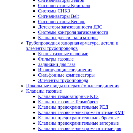
Сигнализаторы Seitron
Сигнализаторы Кристалл
Системы СИКЗ
Сигнализаторы Belt
Сигнализаторы Кенарь
Детекторы загазованности ДЗС
Системы контроля загазованности
Клапаны для сигнализаторов
Трубопроводная запорная арматура, детали и
элементы трубопроводов
Краны газовые шаровые
Фильтры газовые
Задвижки для газа
Изолирующие соединения
Сильфонные компенсаторы
Элементы трубопровода
Цокольные вводы и неразъёмные соединения
Клапаны газовые
Клапаны термозапорные КТЗ
Клапаны газовые Термобрест
Клапаны предохранительные РЕД
Клапаны газовые электромагнитные КМГ
Клапаны предохранительные сбросные
Клапаны предохранительные запорные
Клапаны газовые электромагнитные для