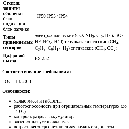
Степень
защиты
оболочки
IP50 IP53 / IP54
блок
индикации
блок датчика
электрохимические (СО, NH
, Cl
, H
S, SО
,
Типы
3
2
2
2
HF, NO
, HCl) термокаталитические (СН
,
применяемых
2
4
сенсоров
С
Н
, С
Н
, Н
) оптические (СН
, СO
)
3
8
6
14
2
4
2
Цифровой
RS-232
выход
Соответствование требованиям:
ГОСТ 13320-81
Особенности:
малые масса и габариты
работоспособность при отрицательных температурах (до
-40 С)
контроль разряда аккумулятора
электронная установка нуля
встроенная энергонезависимая память с журналом