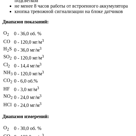
подсветкой
не менее 8 часов работы от встроенного аккумулятора
кнопка тревожной сигнализации на блоке датчиков
Диапазон показаний:
O
0 - 36,0 об. %
2
3
CO
0 - 120,0 мг/м
H
S
3
0 - 36,0 мг/м
2
SO
3
0 - 120,0 мг/м
2
Cl
3
0 - 14,4 мг/м
2
NH
3
0 - 120,0 мг/м
3
CO
0 - 6,0 об.%
2
3
HF
0 - 3,0 мг/м
NO
3
0 - 24,0 мг/м
2
3
HCl
0 - 24,0 мг/м
Диапазон измерений:
O
0 - 30,0 об. %
2
3