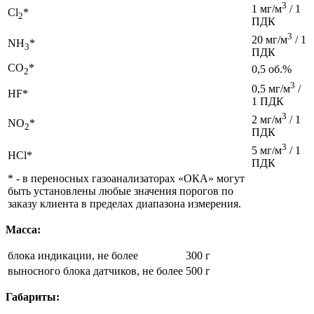
3
1 мг/м
/ 1
Cl
*
2
ПДК
3
20 мг/м
/ 1
NH
*
3
ПДК
CO
*
0,5 об.%
2
3
0,5 мг/м
/
HF*
1 ПДК
3
2 мг/м
/ 1
NO
*
2
ПДК
3
5 мг/м
/ 1
HCl*
ПДК
* - в переносных газоанализаторах «ОКА» могут
быть установлены любые значения порогов по
заказу клиента в пределах диапазона измерения.
Масса:
блока индикации, не более
300 г
выносного блока датчиков, не более
500 г
Габариты: