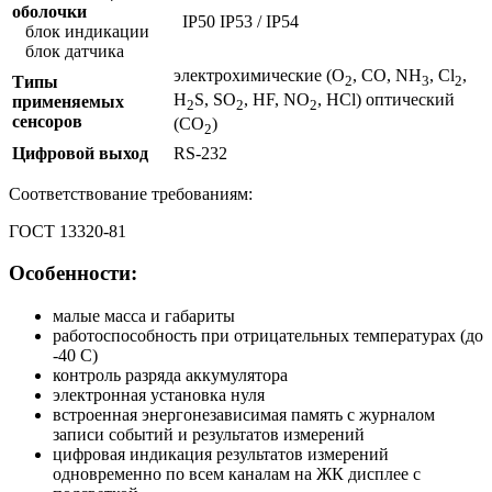
оболочки
IP50 IP53 / IP54
блок индикации
блок датчика
электрохимические (О
, СО, NH
, Cl
,
Типы
2
3
2
H
S, SО
, HF, NO
, HCl) оптический
применяемых
2
2
2
сенсоров
(СO
)
2
Цифровой выход
RS-232
Соответствование требованиям:
ГОСТ 13320-81
Особенности:
малые масса и габариты
работоспособность при отрицательных температурах (до
-40 С)
контроль разряда аккумулятора
электронная установка нуля
встроенная энергонезависимая память с журналом
записи событий и результатов измерений
цифровая индикация результатов измерений
одновременно по всем каналам на ЖК дисплее с