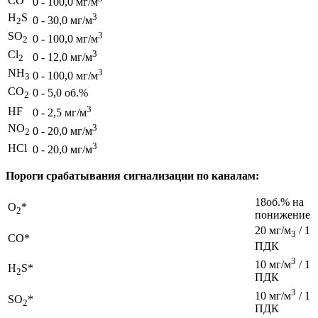
CO
0 - 100,0 мг/м
H
S
3
0 - 30,0 мг/м
2
SO
3
0 - 100,0 мг/м
2
Cl
3
0 - 12,0 мг/м
2
NH
3
0 - 100,0 мг/м
3
CO
0 - 5,0 об.%
2
3
HF
0 - 2,5 мг/м
NO
3
0 - 20,0 мг/м
2
3
HCl
0 - 20,0 мг/м
Пороги срабатывания сигнализации по каналам:
18об.% на
O
*
2
понижение
20 мг/м
/ 1
3
CO*
ПДК
3
10 мг/м
/ 1
H
S*
2
ПДК
3
10 мг/м
/ 1
SO
*
2
ПДК