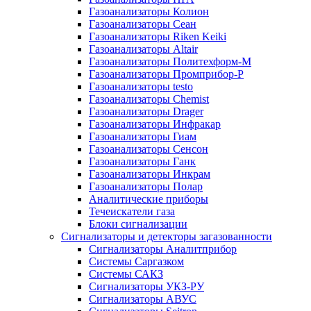
Газоанализаторы Колион
Газоанализаторы Сеан
Газоанализаторы Riken Keiki
Газоанализаторы Altair
Газоанализаторы Политехформ-М
Газоанализаторы Промприбор-Р
Газоанализаторы testo
Газоанализаторы Chemist
Газоанализаторы Drager
Газоанализаторы Инфракар
Газоанализаторы Гиам
Газоанализаторы Сенсон
Газоанализаторы Ганк
Газоанализаторы Инкрам
Газоанализаторы Полар
Аналитические приборы
Течеискатели газа
Блоки сигнализации
Сигнализаторы и детекторы загазованности
Сигнализаторы Аналитприбор
Системы Саргазком
Системы САКЗ
Сигнализаторы УКЗ-РУ
Сигнализаторы АВУС