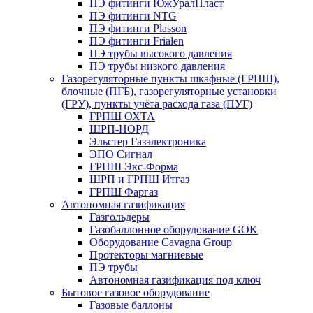
ПЭ фитинги ЮжУралПласт
ПЭ фитинги NTG
ПЭ фитинги Plasson
ПЭ фитинги Frialen
ПЭ трубы высокого давления
ПЭ трубы низкого давления
Газорегуляторные пункты шкафные (ГРПШ),
блочные (ПГБ), газорегуляторные установки
(ГРУ), пункты учёта расхода газа (ПУГ)
ГРПШ ОХТА
ШРП-НОРД
Эльстер Газэлектроника
ЭПО Сигнал
ГРПШ Экс-Форма
ШРП и ГРПШ Итгаз
ГРПШ Фаргаз
Автономная газификация
Газгольдеры
Газобаллонное оборудование GOK
Оборудование Cavagna Group
Протекторы магниевые
ПЭ трубы
Автономная газификация под ключ
Бытовое газовое оборудование
Газовые баллоны