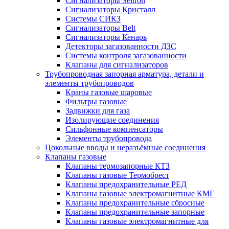
Сигнализаторы Seitron
Сигнализаторы Кристалл
Системы СИКЗ
Сигнализаторы Belt
Сигнализаторы Кенарь
Детекторы загазованности ДЗС
Системы контроля загазованности
Клапаны для сигнализаторов
Трубопроводная запорная арматура, детали и
элементы трубопроводов
Краны газовые шаровые
Фильтры газовые
Задвижки для газа
Изолирующие соединения
Сильфонные компенсаторы
Элементы трубопровода
Цокольные вводы и неразъёмные соединения
Клапаны газовые
Клапаны термозапорные КТЗ
Клапаны газовые Термобрест
Клапаны предохранительные РЕД
Клапаны газовые электромагнитные КМГ
Клапаны предохранительные сбросные
Клапаны предохранительные запорные
Клапаны газовые электромагнитные для