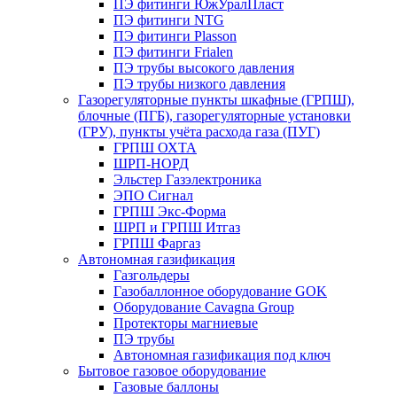
ПЭ фитинги ЮжУралПласт
ПЭ фитинги NTG
ПЭ фитинги Plasson
ПЭ фитинги Frialen
ПЭ трубы высокого давления
ПЭ трубы низкого давления
Газорегуляторные пункты шкафные (ГРПШ),
блочные (ПГБ), газорегуляторные установки
(ГРУ), пункты учёта расхода газа (ПУГ)
ГРПШ ОХТА
ШРП-НОРД
Эльстер Газэлектроника
ЭПО Сигнал
ГРПШ Экс-Форма
ШРП и ГРПШ Итгаз
ГРПШ Фаргаз
Автономная газификация
Газгольдеры
Газобаллонное оборудование GOK
Оборудование Cavagna Group
Протекторы магниевые
ПЭ трубы
Автономная газификация под ключ
Бытовое газовое оборудование
Газовые баллоны