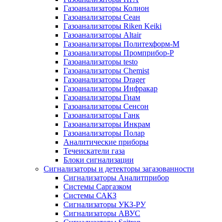
Газоанализаторы Колион
Газоанализаторы Сеан
Газоанализаторы Riken Keiki
Газоанализаторы Altair
Газоанализаторы Политехформ-М
Газоанализаторы Промприбор-Р
Газоанализаторы testo
Газоанализаторы Chemist
Газоанализаторы Drager
Газоанализаторы Инфракар
Газоанализаторы Гиам
Газоанализаторы Сенсон
Газоанализаторы Ганк
Газоанализаторы Инкрам
Газоанализаторы Полар
Аналитические приборы
Течеискатели газа
Блоки сигнализации
Сигнализаторы и детекторы загазованности
Сигнализаторы Аналитприбор
Системы Саргазком
Системы САКЗ
Сигнализаторы УКЗ-РУ
Сигнализаторы АВУС