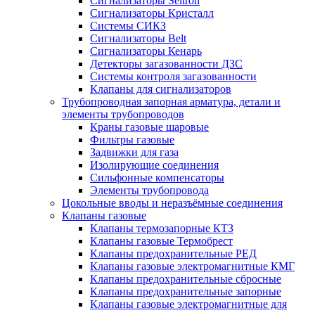
Сигнализаторы Seitron
Сигнализаторы Кристалл
Системы СИКЗ
Сигнализаторы Belt
Сигнализаторы Кенарь
Детекторы загазованности ДЗС
Системы контроля загазованности
Клапаны для сигнализаторов
Трубопроводная запорная арматура, детали и
элементы трубопроводов
Краны газовые шаровые
Фильтры газовые
Задвижки для газа
Изолирующие соединения
Сильфонные компенсаторы
Элементы трубопровода
Цокольные вводы и неразъёмные соединения
Клапаны газовые
Клапаны термозапорные КТЗ
Клапаны газовые Термобрест
Клапаны предохранительные РЕД
Клапаны газовые электромагнитные КМГ
Клапаны предохранительные сбросные
Клапаны предохранительные запорные
Клапаны газовые электромагнитные для