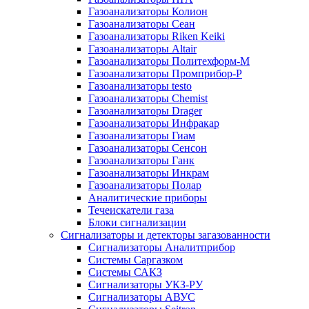
Газоанализаторы Колион
Газоанализаторы Сеан
Газоанализаторы Riken Keiki
Газоанализаторы Altair
Газоанализаторы Политехформ-М
Газоанализаторы Промприбор-Р
Газоанализаторы testo
Газоанализаторы Chemist
Газоанализаторы Drager
Газоанализаторы Инфракар
Газоанализаторы Гиам
Газоанализаторы Сенсон
Газоанализаторы Ганк
Газоанализаторы Инкрам
Газоанализаторы Полар
Аналитические приборы
Течеискатели газа
Блоки сигнализации
Сигнализаторы и детекторы загазованности
Сигнализаторы Аналитприбор
Системы Саргазком
Системы САКЗ
Сигнализаторы УКЗ-РУ
Сигнализаторы АВУС