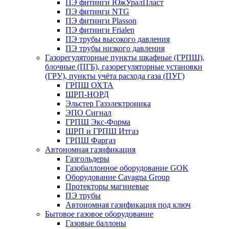
ПЭ фитинги ЮжУралПласт
ПЭ фитинги NTG
ПЭ фитинги Plasson
ПЭ фитинги Frialen
ПЭ трубы высокого давления
ПЭ трубы низкого давления
Газорегуляторные пункты шкафные (ГРПШ),
блочные (ПГБ), газорегуляторные установки
(ГРУ), пункты учёта расхода газа (ПУГ)
ГРПШ ОХТА
ШРП-НОРД
Эльстер Газэлектроника
ЭПО Сигнал
ГРПШ Экс-Форма
ШРП и ГРПШ Итгаз
ГРПШ Фаргаз
Автономная газификация
Газгольдеры
Газобаллонное оборудование GOK
Оборудование Cavagna Group
Протекторы магниевые
ПЭ трубы
Автономная газификация под ключ
Бытовое газовое оборудование
Газовые баллоны