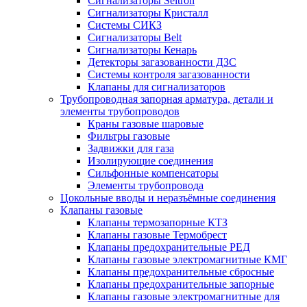
Сигнализаторы Seitron
Сигнализаторы Кристалл
Системы СИКЗ
Сигнализаторы Belt
Сигнализаторы Кенарь
Детекторы загазованности ДЗС
Системы контроля загазованности
Клапаны для сигнализаторов
Трубопроводная запорная арматура, детали и
элементы трубопроводов
Краны газовые шаровые
Фильтры газовые
Задвижки для газа
Изолирующие соединения
Сильфонные компенсаторы
Элементы трубопровода
Цокольные вводы и неразъёмные соединения
Клапаны газовые
Клапаны термозапорные КТЗ
Клапаны газовые Термобрест
Клапаны предохранительные РЕД
Клапаны газовые электромагнитные КМГ
Клапаны предохранительные сбросные
Клапаны предохранительные запорные
Клапаны газовые электромагнитные для