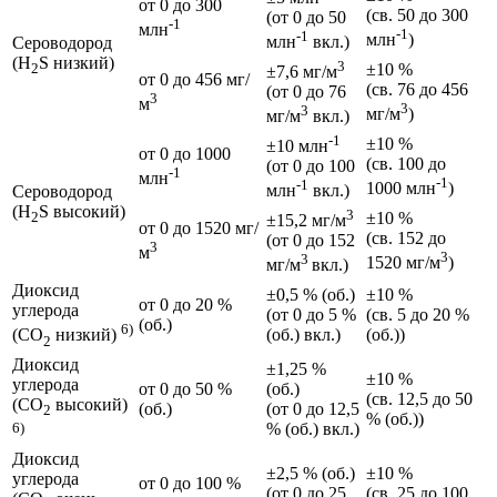
от 0 до 300
(св. 50 до 300
(от 0 до 50
-1
млн
-1
-1
млн
)
млн
вкл.)
Сероводород
(H
S низкий)
3
±10 %
2
±7,6 мг/м
от 0 до 456 мг/
(св. 76 до 456
(от 0 до 76
3
м
3
3
мг/м
)
мг/м
вкл.)
-1
±10 %
±10 млн
от 0 до 1000
(св. 100 до
(от 0 до 100
-1
млн
-1
-1
1000 млн
)
млн
вкл.)
Сероводород
(H
S высокий)
3
±10 %
2
±15,2 мг/м
от 0 до 1520 мг/
(св. 152 до
(от 0 до 152
3
м
3
3
1520 мг/м
)
мг/м
вкл.)
Диоксид
±0,5 % (об.)
±10 %
от 0 до 20 %
углерода
(от 0 до 5 %
(св. 5 до 20 %
(об.)
6)
(об.) вкл.)
(об.))
(CO
низкий)
2
Диоксид
±1,25 %
±10 %
углерода
от 0 до 50 %
(об.)
(св. 12,5 до 50
(CO
высокий)
(об.)
(от 0 до 12,5
2
% (об.))
% (об.) вкл.)
6)
Диоксид
±2,5 % (об.)
±10 %
углерода
от 0 до 100 %
(от 0 до 25
(св. 25 до 100