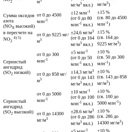
3
2
м
3
3
мг/м
)
мг/м
вкл.)
-1
±15 %
±12 млн
от 0 до 4500
Сумма оксидов
(св. 80 до 4500
(от 0 до 80
-1
азота
млн
-1
-1
млн
)
млн
вкл.)
(NO
высокий)
X
3
±15 %
в пересчете на
±24,6 мг/м
от 0 до 9225 мг/
(св. 164 до
4) 5)
(от 0 до 164
NO
3
2
м
3
3
9225 мг/м
)
мг/м
вкл.)
-1
±10 %
±5 млн
от 0 до 300
(св. 50 до 300
(от 0 до 50
-1
млн
Сернистый
-1
-1
млн
)
млн
вкл.)
ангидрид
3
±10 %
±14,3 мг/м
(SO
низкий)
от 0 до 858 мг/
2
(св. 143 до 858
(от 0 до 143
3
м
3
3
мг/м
)
мг/м
вкл.)
-1
±10 %
±10 млн
от 0 до 5000
(св. 100 до
(от 0 до 100
-1
млн
Сернистый
-1
-1
5000 млн
)
млн
вкл.)
ангидрид
3
±10 %
±28.6 мг/м
(SO
высокий)
от 0 до 14300
2
(св. 286 до
(от 0 до 286
3
мг/м
3
3
14300 мг/м
)
мг/м
вкл.)
-1
±10 %
±5 млн