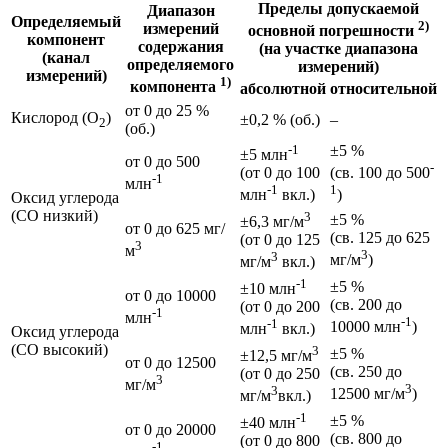
Пределы допускаемой
Диапазон
Определяемый
2)
измерений
основной погрешности
компонент
содержания
(на участке диапазона
(канал
определяемого
измерений)
измерений)
1)
компонента
абсолютной
относительной
от 0 до 25 %
Кислород (O
)
±0,2 % (об.)
–
2
(об.)
-1
±5 %
±5 млн
от 0 до 500
-
(от 0 до 100
(св. 100 до 500
-1
млн
-1
1
млн
вкл.)
)
Оксид углерода
(CO низкий)
3
±5 %
±6,3 мг/м
от 0 до 625 мг/
(св. 125 до 625
(от 0 до 125
3
м
3
3
мг/м
)
мг/м
вкл.)
-1
±5 %
±10 млн
от 0 до 10000
(св. 200 до
(от 0 до 200
-1
млн
-1
-1
10000 млн
)
млн
вкл.)
Оксид углерода
(CO высокий)
3
±5 %
±12,5 мг/м
от 0 до 12500
(св. 250 до
(от 0 до 250
3
мг/м
3
3
12500 мг/м
)
мг/м
вкл.)
-1
±5 %
±40 млн
от 0 до 20000
(св. 800 до
(от 0 до 800
-1