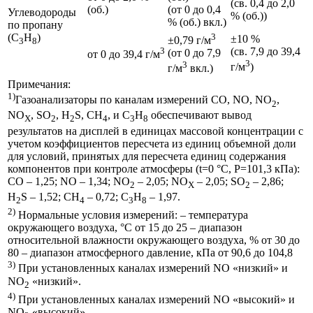
(св. 0,4 до 2,0
(об.)
(от 0 до 0,4
Углеводороды
% (об.))
% (об.) вкл.)
по пропану
(С
Н
)
3
±10 %
±0,79 г/м
3
8
3
(св. 7,9 до 39,4
(от 0 до 7,9
от 0 до 39,4 г/м
3
3
г/м
)
г/м
вкл.)
Примечания:
1)
Газоанализаторы по каналам измерений CO, NO, NO
,
2
NO
, SO
, H
S, CH
, и C
H
обеспечивают вывод
X
2
2
4
3
8
результатов на дисплей в единицах массовой концентрации с
учетом коэффициентов пересчета из единиц объемной доли
для условий, принятых для пересчета единиц содержания
компонентов при контроле атмосферы (t=0 °C, P=101,3 кПа):
CO – 1,25; NO – 1,34; NO
– 2,05; NO
– 2,05; SO
– 2,86;
2
X
2
H
S – 1,52; CH
– 0,72; C
H
– 1,97.
2
4
3
8
2)
Нормальные условия измерений: – температура
окружающего воздуха, °C от 15 до 25 – диапазон
относительной влажности окружающего воздуха, % от 30 до
80 – диапазон атмосферного давление, кПа от 90,6 до 104,8
3)
При установленных каналах измерений NO «низкий» и
NO
«низкий».
2
4)
При установленных каналах измерений NO «высокий» и
NO
«высокий».