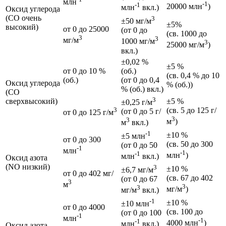
млн
-1
-1
20000 млн
)
млн
вкл.)
Оксид углерода
(CO очень
3
±50 мг/м
±5%
высокий)
от 0 до 25000
(от 0 до
(св. 1000 до
3
3
мг/м
1000 мг/м
3
25000 мг/м
)
вкл.)
±0,02 %
±5 %
от 0 до 10 %
(об.)
(св. 0,4 % до 10
(об.)
(от 0 до 0,4
Оксид углерода
% (об.))
% (об.) вкл.)
(CO
3
сверхвысокий)
±5 %
±0,25 г/м
3
(св. 5 до 125 г/
(от 0 до 5 г/
от 0 до 125 г/м
3
3
м
)
м
вкл.)
-1
±10 %
±5 млн
от 0 до 300
(св. 50 до 300
(от 0 до 50
-1
млн
-1
-1
млн
)
млн
вкл.)
Оксид азота
(NO низкий)
3
±10 %
±6,7 мг/м
от 0 до 402 мг/
(св. 67 до 402
(от 0 до 67
3
м
3
3
мг/м
)
мг/м
вкл.)
-1
±10 %
±10 млн
от 0 до 4000
(св. 100 до
(от 0 до 100
-1
млн
-1
-1
4000 млн
)
млн
вкл.)
Оксид азота