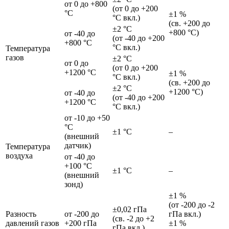
от 0 до +800
(от 0 до +200
°С
±1 %
°С вкл.)
(св. +200 до
±2 °С
+800 °С)
от -40 до
(от -40 до +200
+800 °С
°С вкл.)
Температура
газов
±2 °С
от 0 до
(от 0 до +200
+1200 °С
±1 %
°С вкл.)
(св. +200 до
±2 °С
+1200 °С)
от -40 до
(от -40 до +200
+1200 °С
°С вкл.)
от -10 до +50
°C
±1 °C
–
(внешний
датчик)
Температура
воздуха
от -40 до
+100 °C
±1 °C
–
(внешний
зонд)
±1 %
(от -200 до -2
±0,02 гПа
Разность
от -200 до
гПа вкл.)
(св. -2 до +2
давлений газов
+200 гПа
±1 %
гПа вкл.)