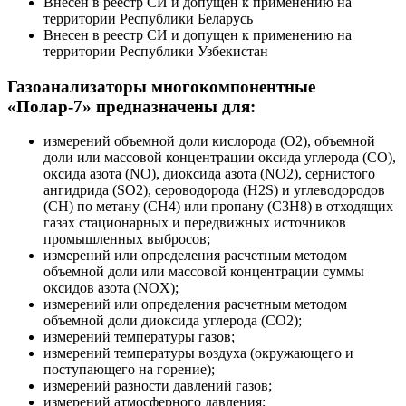
Внесен в реестр СИ и допущен к применению на
территории Республики Беларусь
Внесен в реестр СИ и допущен к применению на
территории Республики Узбекистан
Газоанализаторы многокомпонентные
«Полар-7» предназначены для:
измерений объемной доли кислорода (О2), объемной
доли или массовой концентрации оксида углерода (СО),
оксида азота (NO), диоксида азота (NO2), сернистого
ангидрида (SO2), сероводорода (Н2S) и углеводородов
(СН) по метану (СН4) или пропану (С3Н8) в отходящих
газах стационарных и передвижных источников
промышленных выбросов;
измерений или определения расчетным методом
объемной доли или массовой концентрации суммы
оксидов азота (NOX);
измерений или определения расчетным методом
объемной доли диоксида углерода (СО2);
измерений температуры газов;
измерений температуры воздуха (окружающего и
поступающего на горение);
измерений разности давлений газов;
измерений атмосферного давления;