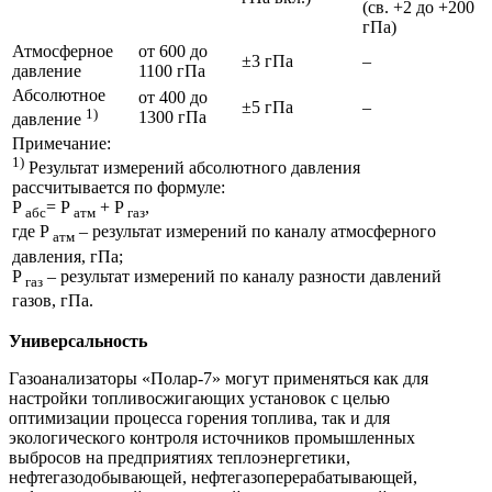
(св. +2 до +200
гПа)
Атмосферное
от 600 до
±3 гПа
–
давление
1100 гПа
Абсолютное
от 400 до
±5 гПа
–
1)
1300 гПа
давление
Примечание:
1)
Результат измерений абсолютного давления
рассчитывается по формуле:
P
= P
+ P
,
абс
атм
газ
где P
– результат измерений по каналу атмосферного
атм
давления, гПа;
P
– результат измерений по каналу разности давлений
газ
газов, гПа.
Универсальность
Газоанализаторы «Полар-7» могут применяться как для
настройки топливосжигающих установок с целью
оптимизации процесса горения топлива, так и для
экологического контроля источников промышленных
выбросов на предприятиях теплоэнергетики,
нефтегазодобывающей, нефтегазоперерабатывающей,