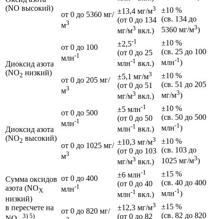
(NO высокий)
3
±10 %
±13,4 мг/м
от 0 до 5360 мг/
(св. 134 до
(от 0 до 134
3
м
3
3
5360 мг/м
)
мг/м
вкл.)
-1
±10 %
±2,5
от 0 до 100
(св. 25 до 100
(от 0 до 25
-1
млн
-1
-1
млн
)
млн
вкл.)
Диоксид азота
(NO
низкий)
3
±10 %
2
±5,1 мг/м
от 0 до 205 мг/
(св. 51 до 205
(от 0 до 51
3
м
3
3
мг/м
)
мг/м
вкл.)
-1
±10 %
±5 млн
от 0 до 500
(св. 50 до 500
(от 0 до 50
-1
млн
-1
-1
млн
)
млн
вкл.)
Диоксид азота
(NO
высокий)
3
±10 %
2
±10,3 мг/м
от 0 до 1025 мг/
(св. 103 до
(от 0 до 103
3
м
3
3
1025 мг/м
)
мг/м
вкл.)
-1
±15 %
±6 млн
от 0 до 400
Сумма оксидов
(св. 40 до 400
(от 0 до 40
-1
азота (NO
млн
X
-1
-1
млн
)
млн
вкл.)
низкий)
3
±15 %
в пересчете на
±12,3 мг/м
от 0 до 820 мг/
(св. 82 до 820
3) 5)
(от 0 до 82
NO