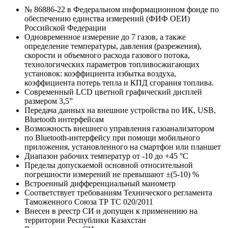
№ 86886-22 в Федеральном информационном фонде по
обеспечению единства измерений (ФИФ ОЕИ)
Российской Федерации
Одновременное измерение до 7 газов, а также
определение температуры, давления (разрежения),
скорости и объемного расхода газового потока,
технологических параметров топливосжигающих
установок: коэффициента избытка воздуха,
коэффициента потерь тепла и КПД сгорания топлива.
Современный LCD цветной графический дисплей
размером 3,5”
Передача данных на внешние устройства по ИК, USB,
Bluetooth интерфейсам
Возможность внешнего управления газоанализатором
по Bluetooth-интерфейсу при помощи мобильного
приложения, установленного на смартфон или планшет
Диапазон рабочих температур от -10 до +45 °С
Пределы допускаемой основной относительной
погрешности измерений не превышают ±(5-10) %
Встроенный дифференциальный манометр
Соответствует требованиям Технического регламента
Таможенного Союза ТР ТС 020/2011
Внесен в реестр СИ и допущен к применению на
территории Республики Казахстан