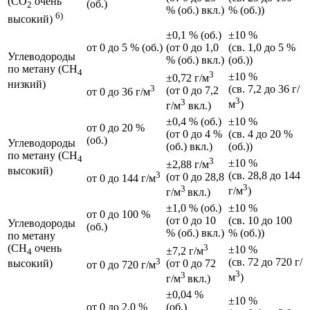
(CO
очень
(об.)
2
% (об.) вкл.)
% (об.))
6)
высокий)
±0,1 % (об.)
±10 %
от 0 до 5 % (об.)
(от 0 до 1,0
(св. 1,0 до 5 %
Углеводороды
% (об.) вкл.)
(об.))
по метану (СН
4
3
±10 %
±0,72 г/м
низкий)
3
(св. 7,2 до 36 г/
(от 0 до 7,2
от 0 до 36 г/м
3
3
м
)
г/м
вкл.)
±0,4 % (об.)
±10 %
от 0 до 20 %
(от 0 до 4 %
(св. 4 до 20 %
(об.)
Углеводороды
(об.) вкл.)
(об.))
по метану (CH
4
3
±10 %
±2,88 г/м
высокий)
3
(св. 28,8 до 144
(от 0 до 28,8
от 0 до 144 г/м
3
3
г/м
)
г/м
вкл.)
±1,0 % (об.)
±10 %
от 0 до 100 %
(от 0 до 10
(св. 10 до 100
Углеводороды
(об.)
% (об.) вкл.)
% (об.))
по метану
(CH
очень
3
±10 %
±7,2 г/м
4
3
(св. 72 до 720 г/
высокий)
(от 0 до 72
от 0 до 720 г/м
3
3
м
)
г/м
вкл.)
±0,04 %
±10 %
от 0 до 2,0 %
(об.)