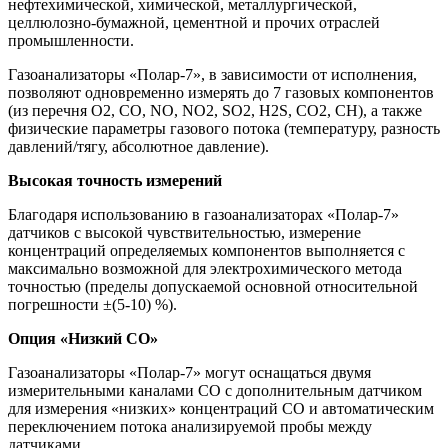
нефтехимической, химической, металлургической,
целлюлозно-бумажной, цементной и прочих отраслей
промышленности.
Газоанализаторы «Полар-7», в зависимости от исполнения,
позволяют одновременно измерять до 7 газовых компонентов
(из перечня О2, СО, NO, NO2, SO2, H2S, СО2, CH), а также
физические параметры газового потока (температуру, разность
давлений/тягу, абсолютное давление).
Высокая точность измерений
Благодаря использованию в газоанализаторах «Полар-7»
датчиков с высокой чувствительностью, измерение
концентраций определяемых компонентов выполняется с
максимально возможной для электрохимического метода
точностью (пределы допускаемой основной относительной
погрешности ±(5-10) %).
Опция «Низкий СО»
Газоанализаторы «Полар-7» могут оснащаться двумя
измерительными каналами СО с дополнительным датчиком
для измерения «низких» концентраций СО и автоматическим
переключением потока анализируемой пробы между
датчиками.