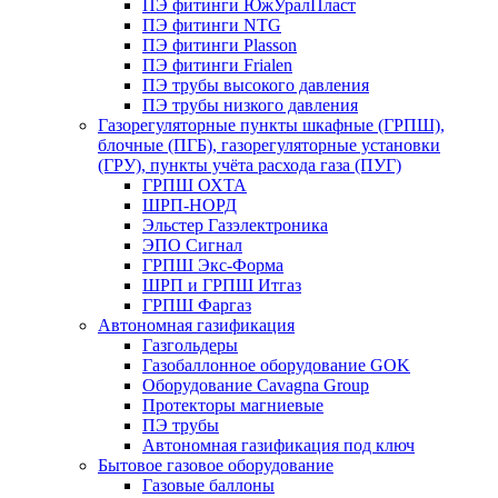
ПЭ фитинги ЮжУралПласт
ПЭ фитинги NTG
ПЭ фитинги Plasson
ПЭ фитинги Frialen
ПЭ трубы высокого давления
ПЭ трубы низкого давления
Газорегуляторные пункты шкафные (ГРПШ),
блочные (ПГБ), газорегуляторные установки
(ГРУ), пункты учёта расхода газа (ПУГ)
ГРПШ ОХТА
ШРП-НОРД
Эльстер Газэлектроника
ЭПО Сигнал
ГРПШ Экс-Форма
ШРП и ГРПШ Итгаз
ГРПШ Фаргаз
Автономная газификация
Газгольдеры
Газобаллонное оборудование GOK
Оборудование Cavagna Group
Протекторы магниевые
ПЭ трубы
Автономная газификация под ключ
Бытовое газовое оборудование
Газовые баллоны