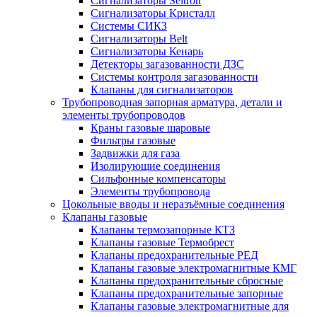
Сигнализаторы Seitron
Сигнализаторы Кристалл
Системы СИКЗ
Сигнализаторы Belt
Сигнализаторы Кенарь
Детекторы загазованности ДЗС
Системы контроля загазованности
Клапаны для сигнализаторов
Трубопроводная запорная арматура, детали и
элементы трубопроводов
Краны газовые шаровые
Фильтры газовые
Задвижки для газа
Изолирующие соединения
Сильфонные компенсаторы
Элементы трубопровода
Цокольные вводы и неразъёмные соединения
Клапаны газовые
Клапаны термозапорные КТЗ
Клапаны газовые Термобрест
Клапаны предохранительные РЕД
Клапаны газовые электромагнитные КМГ
Клапаны предохранительные сбросные
Клапаны предохранительные запорные
Клапаны газовые электромагнитные для