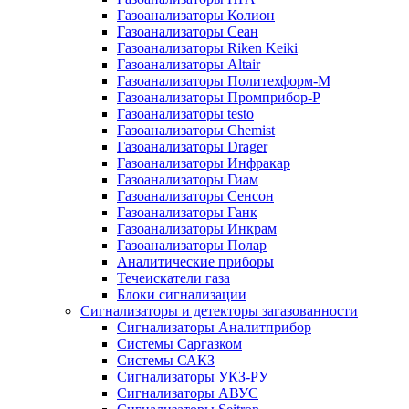
Газоанализаторы Колион
Газоанализаторы Сеан
Газоанализаторы Riken Keiki
Газоанализаторы Altair
Газоанализаторы Политехформ-М
Газоанализаторы Промприбор-Р
Газоанализаторы testo
Газоанализаторы Chemist
Газоанализаторы Drager
Газоанализаторы Инфракар
Газоанализаторы Гиам
Газоанализаторы Сенсон
Газоанализаторы Ганк
Газоанализаторы Инкрам
Газоанализаторы Полар
Аналитические приборы
Течеискатели газа
Блоки сигнализации
Сигнализаторы и детекторы загазованности
Сигнализаторы Аналитприбор
Системы Саргазком
Системы САКЗ
Сигнализаторы УКЗ-РУ
Сигнализаторы АВУС