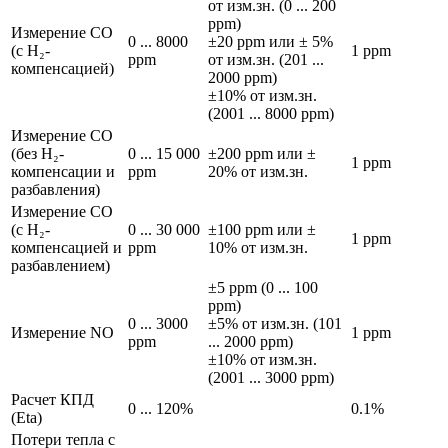
от изм.зн. (0 ... 200
ppm)
Измерение CO
0 ... 8000
±20 ppm или ± 5%
(с H₂-
1 ppm
ppm
от изм.зн. (201 ...
компенсацией)
2000 ppm)
±10% от изм.зн.
(2001 ... 8000 ppm)
Измерение CO
(без H₂-
0 ... 15 000
±200 ppm или ±
1 ppm
компенсации и
ppm
20% от изм.зн.
разбавления)
Измерение CO
(с H₂-
0 ... 30 000
±100 ppm или ±
1 ppm
компенсацией и
ppm
10% от изм.зн.
разбавлением)
±5 ppm (0 ... 100
ppm)
0 ... 3000
±5% от изм.зн. (101
Измерение NO
1 ppm
ppm
... 2000 ppm)
±10% от изм.зн.
(2001 ... 3000 ppm)
Расчет КПД
0 ... 120%
0.1%
(Eta)
Потери тепла с