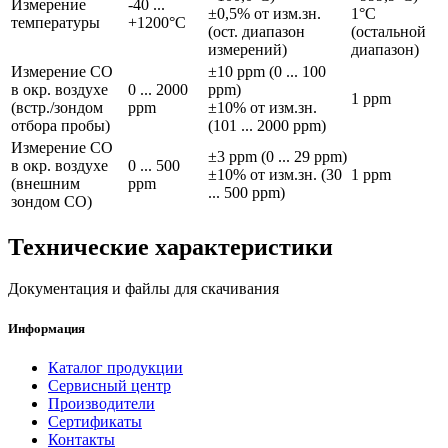
Измерение
-40 ...
±0,5% от изм.зн.
1°C
температуры
+1200°C
(ост. диапазон
(остальной
измерений)
диапазон)
Измерение CO
±10 ppm (0 ... 100
в окр. воздухе
0 ... 2000
ppm)
1 ppm
(встр./зондом
ppm
±10% от изм.зн.
отбора пробы)
(101 ... 2000 ppm)
Измерение CO
±3 ppm (0 ... 29 ppm)
в окр. воздухе
0 ... 500
±10% от изм.зн. (30
1 ppm
(внешним
ppm
... 500 ppm)
зондом CO)
Технические характеристики
Документация и файлы для скачивания
Информация
Каталог продукции
Сервисный центр
Производители
Сертификаты
Контакты