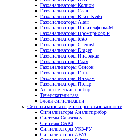
Газоанализаторы Колион
Газоанализаторы Сеан
Газоанализаторы Riken Keiki
Газоанализаторы Altair
Газоанализаторы Политехформ-М
Газоанализаторы Промприбор-Р
Газоанализаторы testo
Газоанализаторы Chemist
Газоанализаторы Drager
Газоанализаторы Инфракар
Газоанализаторы Гиам
Газоанализаторы Сенсон
Газоанализаторы Ганк
Газоанализаторы Инкрам
Газоанализаторы Полар
Аналитические приборы
Течеискатели газа
Блоки сигнализации
Сигнализаторы и детекторы загазованности
Сигнализаторы Аналитприбор
Системы Саргазком
Системы САКЗ
Сигнализаторы УКЗ-РУ
Сигнализаторы АВУС