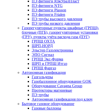
ПЭ фитинги ЮжУралПласт
ПЭ фитинги NTG
ПЭ фитинги Plasson
ПЭ фитинги Frialen
ПЭ трубы высокого давления
ПЭ трубы низкого давления
Газорегуляторные пункты шкафные (ГРПШ),
блочные (ПГБ), газорегуляторные установки
(ГРУ), пункты учёта расхода газа (ПУГ)
ГРПШ ОХТА
ШРП-НОРД
Эльстер Газэлектроника
ЭПО Сигнал
ГРПШ Экс-Форма
ШРП и ГРПШ Итгаз
ГРПШ Фаргаз
Автономная газификация
Газгольдеры
Газобаллонное оборудование GOK
Оборудование Cavagna Group
Протекторы магниевые
ПЭ трубы
Автономная газификация под ключ
Бытовое газовое оборудование
Газовые баллоны