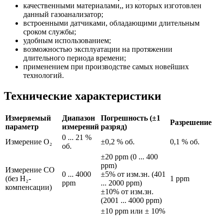
качественными материалами,, из которых изготовлен
данный газоанализатор;
встроенными датчиками, обладающими длительным
сроком службы;
удобным использованием;
возможностью эксплуатации на протяжении
длительного периода времени;
применением при производстве самых новейших
технологий.
Технические характеристики
Измеряемый
Диапазон
Погрешность (±1
Разрешение
параметр
измерений
разряд)
0 ... 21 %
Измерение O₂
±0,2 % об.
0,1 % об.
об.
±20 ppm (0 ... 400
ppm)
Измерение CO
0 ... 4000
±5% от изм.зн. (401
(без H₂-
1 ppm
ppm
... 2000 ppm)
компенсации)
±10% от изм.зн.
(2001 ... 4000 ppm)
±10 ppm или ± 10%