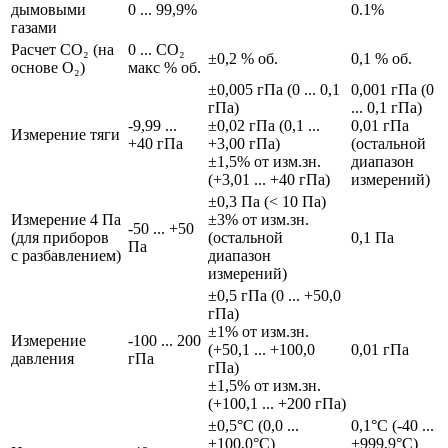
дымовыми
0 ... 99,9%
0.1%
газами
Расчет CO₂ (на
0 ... CO₂
±0,2 % об.
0,1 % об.
основе O₂)
макс % об.
±0,005 гПа (0 ... 0,1
0,001 гПа (0
гПа)
... 0,1 гПа)
-9,99 ...
±0,02 гПа (0,1 ...
0,01 гПа
Измерение тяги
+40 гПа
+3,00 гПа)
(остальной
±1,5% от изм.зн.
диапазон
(+3,01 ... +40 гПа)
измерений)
±0,3 Па (< 10 Па)
Измерение 4 Па
±3% от изм.зн.
-50 ... +50
(для приборов
(остальной
0,1 Па
Па
с разбавлением)
диапазон
измерений)
±0,5 гПа (0 ... +50,0
гПа)
±1% от изм.зн.
Измерение
-100 ... 200
(+50,1 ... +100,0
0,01 гПа
давления
гПа
гПа)
±1,5% от изм.зн.
(+100,1 ... +200 гПа)
±0,5°C (0,0 ...
0,1°C (-40 ...
+100,0°C)
+999,9°C)