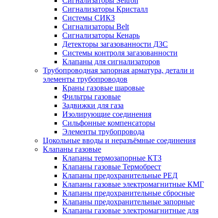
Сигнализаторы Seitron
Сигнализаторы Кристалл
Системы СИКЗ
Сигнализаторы Belt
Сигнализаторы Кенарь
Детекторы загазованности ДЗС
Системы контроля загазованности
Клапаны для сигнализаторов
Трубопроводная запорная арматура, детали и
элементы трубопроводов
Краны газовые шаровые
Фильтры газовые
Задвижки для газа
Изолирующие соединения
Сильфонные компенсаторы
Элементы трубопровода
Цокольные вводы и неразъёмные соединения
Клапаны газовые
Клапаны термозапорные КТЗ
Клапаны газовые Термобрест
Клапаны предохранительные РЕД
Клапаны газовые электромагнитные КМГ
Клапаны предохранительные сбросные
Клапаны предохранительные запорные
Клапаны газовые электромагнитные для