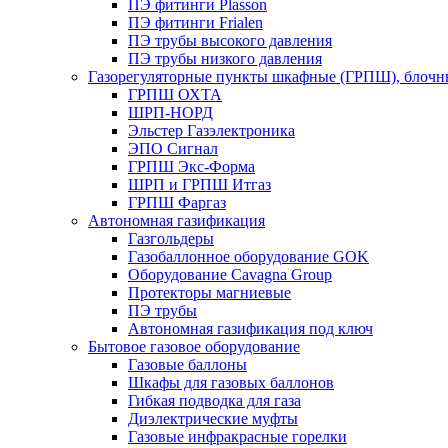
ПЭ фитинги Plasson
ПЭ фитинги Frialen
ПЭ трубы высокого давления
ПЭ трубы низкого давления
Газорегуляторные пункты шкафные (ГРПШ), блочные
ГРПШ ОХТА
ШРП-НОРД
Эльстер Газэлектроника
ЭПО Сигнал
ГРПШ Экс-Форма
ШРП и ГРПШ Итгаз
ГРПШ Фаргаз
Автономная газификация
Газгольдеры
Газобаллонное оборудование GOK
Оборудование Cavagna Group
Протекторы магниевые
ПЭ трубы
Автономная газификация под ключ
Бытовое газовое оборудование
Газовые баллоны
Шкафы для газовых баллонов
Гибкая подводка для газа
Диэлектрические муфты
Газовые инфракрасные горелки