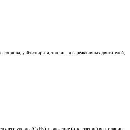
го топлива, уайт-спирита, топлива для реактивных двигателей,
верхнего уровня (СxHy), включение (отключение) вентиляции,