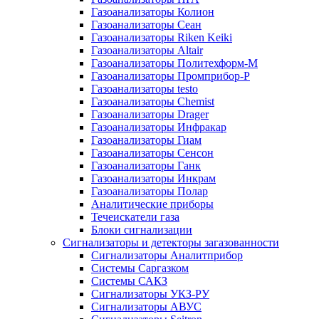
Газоанализаторы Колион
Газоанализаторы Сеан
Газоанализаторы Riken Keiki
Газоанализаторы Altair
Газоанализаторы Политехформ-М
Газоанализаторы Промприбор-Р
Газоанализаторы testo
Газоанализаторы Chemist
Газоанализаторы Drager
Газоанализаторы Инфракар
Газоанализаторы Гиам
Газоанализаторы Сенсон
Газоанализаторы Ганк
Газоанализаторы Инкрам
Газоанализаторы Полар
Аналитические приборы
Течеискатели газа
Блоки сигнализации
Сигнализаторы и детекторы загазованности
Сигнализаторы Аналитприбор
Системы Саргазком
Системы САКЗ
Сигнализаторы УКЗ-РУ
Сигнализаторы АВУС