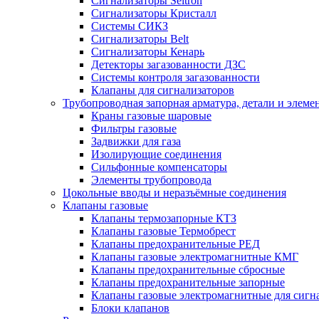
Сигнализаторы Seitron
Сигнализаторы Кристалл
Системы СИКЗ
Сигнализаторы Belt
Сигнализаторы Кенарь
Детекторы загазованности ДЗС
Системы контроля загазованности
Клапаны для сигнализаторов
Трубопроводная запорная арматура, детали и элем
Краны газовые шаровые
Фильтры газовые
Задвижки для газа
Изолирующие соединения
Сильфонные компенсаторы
Элементы трубопровода
Цокольные вводы и неразъёмные соединения
Клапаны газовые
Клапаны термозапорные КТЗ
Клапаны газовые Термобрест
Клапаны предохранительные РЕД
Клапаны газовые электромагнитные КМГ
Клапаны предохранительные сбросные
Клапаны предохранительные запорные
Клапаны газовые электромагнитные для сигн
Блоки клапанов