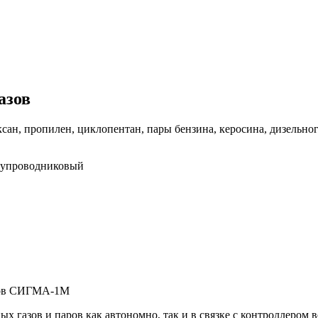
азов
ксан, пропилен, циклопентан, пары бензина, керосина, дизельно
олупроводниковый
аров СИГМА-1М
 газов и паров как автономно, так и в связке с контроллером 