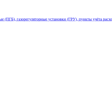
 (ПГБ), газорегуляторные установки (ГРУ), пункты учёта расхо