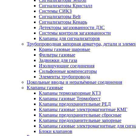
Сигнализаторы Seitron
Сигнализаторы Кристалл
Системы СИКЗ
Сигнализаторы Belt
Сигнализаторы Кенарь
Детекторы загазованности ДЗС
Системы контроля загазованности
Клапаны для сигнализаторов
Трубопроводная запорная арматура, детали и элем
Краны газовые шаровые
Фильтры газовые
Задвижки для газа
Изолирующие соединения
Сильфонные компенсаторы
Элементы трубопровода
Цокольные вводы и неразъёмные соединения
Клапаны газовые
Клапаны термозапорные КТЗ
Клапаны газовые Термобрест
Клапаны предохранительные РЕД
Клапаны газовые электромагнитные КМГ
Клапаны предохранительные сбросные
Клапаны предохранительные запорные
Клапаны газовые электромагнитные для сигн
Блоки клапанов