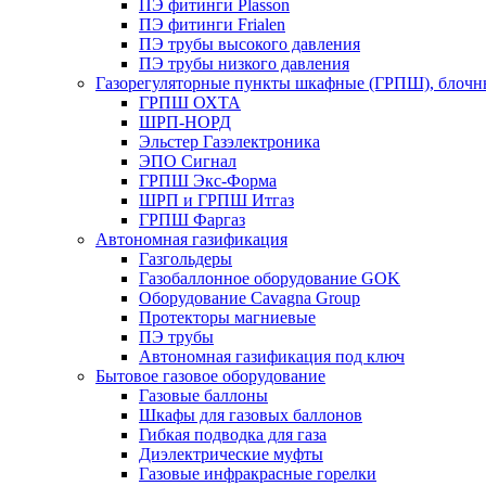
ПЭ фитинги Plasson
ПЭ фитинги Frialen
ПЭ трубы высокого давления
ПЭ трубы низкого давления
Газорегуляторные пункты шкафные (ГРПШ), блочные
ГРПШ ОХТА
ШРП-НОРД
Эльстер Газэлектроника
ЭПО Сигнал
ГРПШ Экс-Форма
ШРП и ГРПШ Итгаз
ГРПШ Фаргаз
Автономная газификация
Газгольдеры
Газобаллонное оборудование GOK
Оборудование Cavagna Group
Протекторы магниевые
ПЭ трубы
Автономная газификация под ключ
Бытовое газовое оборудование
Газовые баллоны
Шкафы для газовых баллонов
Гибкая подводка для газа
Диэлектрические муфты
Газовые инфракрасные горелки