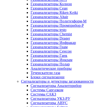
Газоанализаторы Колион
Газоанализаторы Сеан
Газоанализаторы Riken Keiki
Газоанализаторы Altair
Газоанализаторы Политехформ-М
Газоанализаторы Промприбор-Р
Газоанализаторы testo
Газоанализаторы Chemist
Газоанализаторы Drager
Газоанализаторы Инфракар
Газоанализаторы Гиам
Газоанализаторы Сенсон
Газоанализаторы Ганк
Газоанализаторы Инкрам
Газоанализаторы Полар
Аналитические приборы
Течеискатели газа
Блоки сигнализации
Сигнализаторы и детекторы загазованности
Сигнализаторы Аналитприбор
Системы Саргазком
Системы САКЗ
Сигнализаторы УКЗ-РУ
Сигнализаторы АВУС