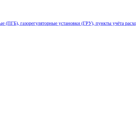
 (ПГБ), газорегуляторные установки (ГРУ), пункты учёта расхо