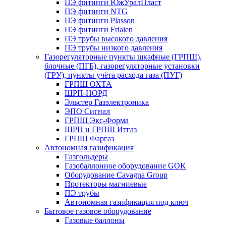
ПЭ фитинги ЮжУралПласт
ПЭ фитинги NTG
ПЭ фитинги Plasson
ПЭ фитинги Frialen
ПЭ трубы высокого давления
ПЭ трубы низкого давления
Газорегуляторные пункты шкафные (ГРПШ),
блочные (ПГБ), газорегуляторные установки
(ГРУ), пункты учёта расхода газа (ПУГ)
ГРПШ ОХТА
ШРП-НОРД
Эльстер Газэлектроника
ЭПО Сигнал
ГРПШ Экс-Форма
ШРП и ГРПШ Итгаз
ГРПШ Фаргаз
Автономная газификация
Газгольдеры
Газобаллонное оборудование GOK
Оборудование Cavagna Group
Протекторы магниевые
ПЭ трубы
Автономная газификация под ключ
Бытовое газовое оборудование
Газовые баллоны