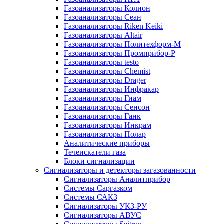
Газоанализаторы Колион
Газоанализаторы Сеан
Газоанализаторы Riken Keiki
Газоанализаторы Altair
Газоанализаторы Политехформ-М
Газоанализаторы Промприбор-Р
Газоанализаторы testo
Газоанализаторы Chemist
Газоанализаторы Drager
Газоанализаторы Инфракар
Газоанализаторы Гиам
Газоанализаторы Сенсон
Газоанализаторы Ганк
Газоанализаторы Инкрам
Газоанализаторы Полар
Аналитические приборы
Течеискатели газа
Блоки сигнализации
Сигнализаторы и детекторы загазованности
Сигнализаторы Аналитприбор
Системы Саргазком
Системы САКЗ
Сигнализаторы УКЗ-РУ
Сигнализаторы АВУС