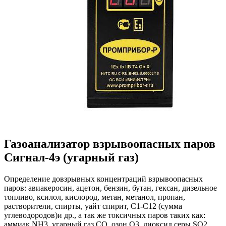
Газоанализатор взрывоопасных паров
Сигнал-4э (угарный газ)
Определение довзрывных концентраций взрывоопасных
паров: авиакеросин, ацетон, бензин, бутан, гексан, дизельное
топливо, ксилол, кислород, метан, метанол, пропан,
растворители, спирты, уайт спирит, С1-С12 (сумма
углеводородов)и др., а так же токсичных паров таких как:
аммиак NH3, угарный газ CO, озон O3, диоксид серы SO2,