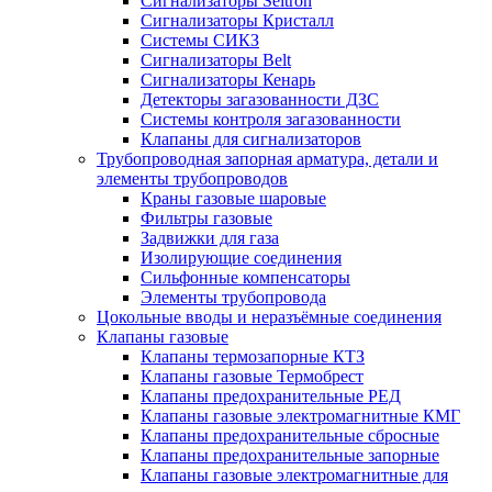
Сигнализаторы Seitron
Сигнализаторы Кристалл
Системы СИКЗ
Сигнализаторы Belt
Сигнализаторы Кенарь
Детекторы загазованности ДЗС
Системы контроля загазованности
Клапаны для сигнализаторов
Трубопроводная запорная арматура, детали и
элементы трубопроводов
Краны газовые шаровые
Фильтры газовые
Задвижки для газа
Изолирующие соединения
Сильфонные компенсаторы
Элементы трубопровода
Цокольные вводы и неразъёмные соединения
Клапаны газовые
Клапаны термозапорные КТЗ
Клапаны газовые Термобрест
Клапаны предохранительные РЕД
Клапаны газовые электромагнитные КМГ
Клапаны предохранительные сбросные
Клапаны предохранительные запорные
Клапаны газовые электромагнитные для