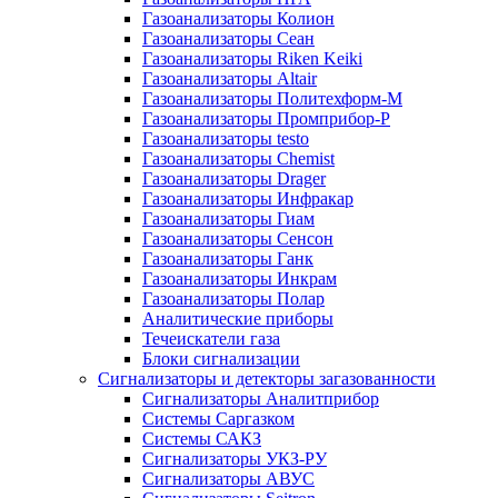
Газоанализаторы Колион
Газоанализаторы Сеан
Газоанализаторы Riken Keiki
Газоанализаторы Altair
Газоанализаторы Политехформ-М
Газоанализаторы Промприбор-Р
Газоанализаторы testo
Газоанализаторы Chemist
Газоанализаторы Drager
Газоанализаторы Инфракар
Газоанализаторы Гиам
Газоанализаторы Сенсон
Газоанализаторы Ганк
Газоанализаторы Инкрам
Газоанализаторы Полар
Аналитические приборы
Течеискатели газа
Блоки сигнализации
Сигнализаторы и детекторы загазованности
Сигнализаторы Аналитприбор
Системы Саргазком
Системы САКЗ
Сигнализаторы УКЗ-РУ
Сигнализаторы АВУС