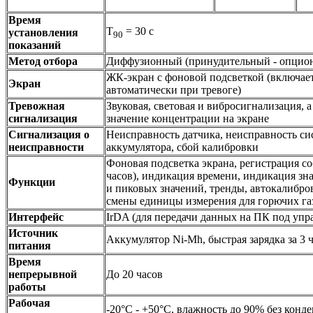
Время
Т
= 30 с
установления
90
показаний
Метод отбора
Диффузионный (принудительный - опцион
ЖК-экран с фоновой подсветкой (включае
Экран
автоматически при тревоге)
Тревожная
Звуковая, световая и вибросигнализация, 
сигнализация
значение концентрации на экране
Сигнализация о
Неисправность датчика, неисправность си
неисправности
аккумулятора, сбой калибровки
Фоновая подсветка экрана, регистрация со
часов), индикация времени, индикация з
Функции
и пиковых значений, тренды, автокалибро
смены единицы измерения для горючих га
Интерфейс
IrDA (для передачи данных на ПК под уп
Источник
Аккумулятор Ni-Mh, быстрая зарядка за 3 
питания
Время
непрерывной
До 20 часов
работы
Рабочая
-20°C - +50°C, влажность до 90% без конд