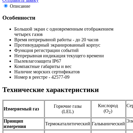
Отправить заявку
Описание
Особенности
Большой экран с одновременным отображением
четырех газов
Время непрерывной работы - до 20 часов
Противоударный экранированный корпус
Функция регистрации событий
Непрерывная индикация текущего времени
Пылевлагозащита IP67
Компактные габариты и вес
Наличие морских сертификатов
Номер в реестре - 42577-09
Технические характеристики
Кислород
Се
Горючие газы
Измеряемый газ
(O
)
(LEL)
2
Принцип
Эл
Термокаталитический
Гальванический
измерения