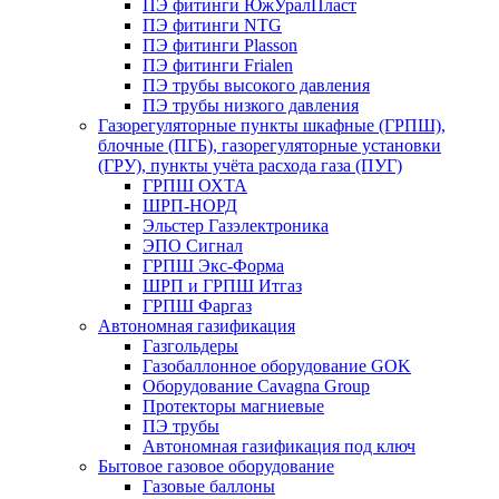
ПЭ фитинги ЮжУралПласт
ПЭ фитинги NTG
ПЭ фитинги Plasson
ПЭ фитинги Frialen
ПЭ трубы высокого давления
ПЭ трубы низкого давления
Газорегуляторные пункты шкафные (ГРПШ),
блочные (ПГБ), газорегуляторные установки
(ГРУ), пункты учёта расхода газа (ПУГ)
ГРПШ ОХТА
ШРП-НОРД
Эльстер Газэлектроника
ЭПО Сигнал
ГРПШ Экс-Форма
ШРП и ГРПШ Итгаз
ГРПШ Фаргаз
Автономная газификация
Газгольдеры
Газобаллонное оборудование GOK
Оборудование Cavagna Group
Протекторы магниевые
ПЭ трубы
Автономная газификация под ключ
Бытовое газовое оборудование
Газовые баллоны