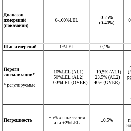
Диапазон
0-25%
измерений
0-100%LEL
0
(0-40%)
(показаний)
Шаг измерений
1%LEL
0,1%
Пороги
10%LEL (AL1)
19,5% (AL1)
(
сигнализации*
50%LEL (AL2)
23,5% (AL2)
p
100%LEL (OVER)
40% (OVER)
1
* регулируемые
±5% от показания
Погрешность
±0,5%
п
или ±2%LEL
и