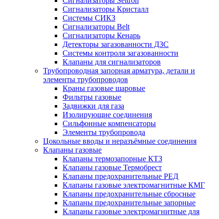
Сигнализаторы Seitron
Сигнализаторы Кристалл
Системы СИКЗ
Сигнализаторы Belt
Сигнализаторы Кенарь
Детекторы загазованности ДЗС
Системы контроля загазованности
Клапаны для сигнализаторов
Трубопроводная запорная арматура, детали и
элементы трубопроводов
Краны газовые шаровые
Фильтры газовые
Задвижки для газа
Изолирующие соединения
Сильфонные компенсаторы
Элементы трубопровода
Цокольные вводы и неразъёмные соединения
Клапаны газовые
Клапаны термозапорные КТЗ
Клапаны газовые Термобрест
Клапаны предохранительные РЕД
Клапаны газовые электромагнитные КМГ
Клапаны предохранительные сбросные
Клапаны предохранительные запорные
Клапаны газовые электромагнитные для