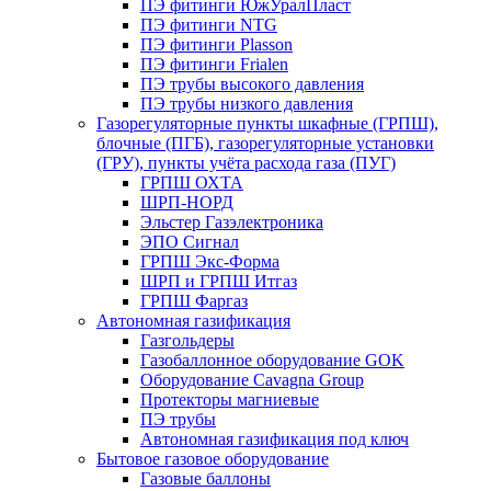
ПЭ фитинги ЮжУралПласт
ПЭ фитинги NTG
ПЭ фитинги Plasson
ПЭ фитинги Frialen
ПЭ трубы высокого давления
ПЭ трубы низкого давления
Газорегуляторные пункты шкафные (ГРПШ),
блочные (ПГБ), газорегуляторные установки
(ГРУ), пункты учёта расхода газа (ПУГ)
ГРПШ ОХТА
ШРП-НОРД
Эльстер Газэлектроника
ЭПО Сигнал
ГРПШ Экс-Форма
ШРП и ГРПШ Итгаз
ГРПШ Фаргаз
Автономная газификация
Газгольдеры
Газобаллонное оборудование GOK
Оборудование Cavagna Group
Протекторы магниевые
ПЭ трубы
Автономная газификация под ключ
Бытовое газовое оборудование
Газовые баллоны