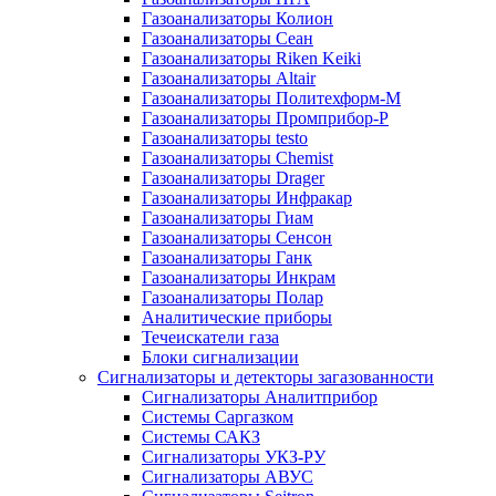
Газоанализаторы Колион
Газоанализаторы Сеан
Газоанализаторы Riken Keiki
Газоанализаторы Altair
Газоанализаторы Политехформ-М
Газоанализаторы Промприбор-Р
Газоанализаторы testo
Газоанализаторы Chemist
Газоанализаторы Drager
Газоанализаторы Инфракар
Газоанализаторы Гиам
Газоанализаторы Сенсон
Газоанализаторы Ганк
Газоанализаторы Инкрам
Газоанализаторы Полар
Аналитические приборы
Течеискатели газа
Блоки сигнализации
Сигнализаторы и детекторы загазованности
Сигнализаторы Аналитприбор
Системы Саргазком
Системы САКЗ
Сигнализаторы УКЗ-РУ
Сигнализаторы АВУС