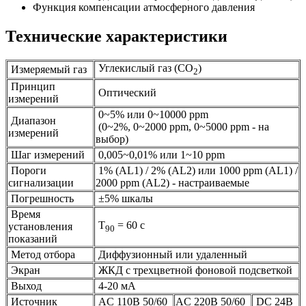
Функция компенсации атмосферного давления
Технические характеристики
Углекислый газ (CO
)
Измеряемый газ
2
Принцип
Оптический
измерений
0~5% или 0~10000 ppm
Диапазон
(0~2%, 0~2000 ppm, 0~5000 ppm - на
измерений
выбор)
Шаг измерений
0,005~0,01% или 1~10 ppm
Пороги
1% (AL1) / 2% (AL2) или 1000 ppm (AL1) /
сигнализации
2000 ppm (AL2) - настраиваемые
Погрешность
±5% шкалы
Время
Т
= 60 с
установления
90
показаний
Метод отбора
Диффузионный или удаленный
Экран
ЖКД с трехцветной фоновой подсветкой
Выход
4-20 мА
Источник
AC 110В 50/60
AC 220В 50/60
DC 24В