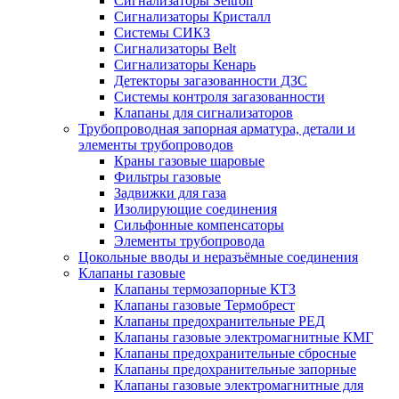
Сигнализаторы Seitron
Сигнализаторы Кристалл
Системы СИКЗ
Сигнализаторы Belt
Сигнализаторы Кенарь
Детекторы загазованности ДЗС
Системы контроля загазованности
Клапаны для сигнализаторов
Трубопроводная запорная арматура, детали и
элементы трубопроводов
Краны газовые шаровые
Фильтры газовые
Задвижки для газа
Изолирующие соединения
Сильфонные компенсаторы
Элементы трубопровода
Цокольные вводы и неразъёмные соединения
Клапаны газовые
Клапаны термозапорные КТЗ
Клапаны газовые Термобрест
Клапаны предохранительные РЕД
Клапаны газовые электромагнитные КМГ
Клапаны предохранительные сбросные
Клапаны предохранительные запорные
Клапаны газовые электромагнитные для