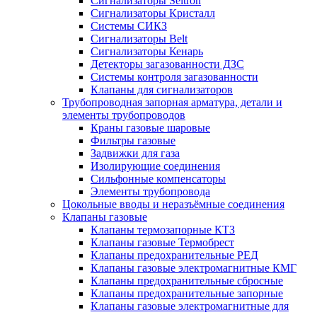
Сигнализаторы Seitron
Сигнализаторы Кристалл
Системы СИКЗ
Сигнализаторы Belt
Сигнализаторы Кенарь
Детекторы загазованности ДЗС
Системы контроля загазованности
Клапаны для сигнализаторов
Трубопроводная запорная арматура, детали и
элементы трубопроводов
Краны газовые шаровые
Фильтры газовые
Задвижки для газа
Изолирующие соединения
Сильфонные компенсаторы
Элементы трубопровода
Цокольные вводы и неразъёмные соединения
Клапаны газовые
Клапаны термозапорные КТЗ
Клапаны газовые Термобрест
Клапаны предохранительные РЕД
Клапаны газовые электромагнитные КМГ
Клапаны предохранительные сбросные
Клапаны предохранительные запорные
Клапаны газовые электромагнитные для