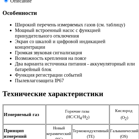
Описание
Особенности
Широкий перечень измеряемых газов (см. таблицу)
Мощный встроенный насос с функцией
принудительного отключения
Экран со шкалой и цифровой индикацией
концентрации
Громкая звуковая сигнализация
Возможность крепления на поясе
Два варианта источника питания - аккумуляторный или
батарейный блок
Функция регистрации событий
Пылевлагозащита IP67
Технические характеристики
Кислород
Горючие газы
Измеряемый газ
(HC/CH
/H
)
(O
)
4
2
2
Новый
Принцип
Термокондуктивный
Гальванический
керамический
измерений
(TE)
(OS)