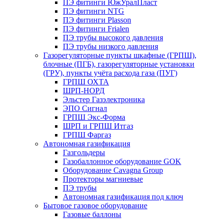
ПЭ фитинги ЮжУралПласт
ПЭ фитинги NTG
ПЭ фитинги Plasson
ПЭ фитинги Frialen
ПЭ трубы высокого давления
ПЭ трубы низкого давления
Газорегуляторные пункты шкафные (ГРПШ),
блочные (ПГБ), газорегуляторные установки
(ГРУ), пункты учёта расхода газа (ПУГ)
ГРПШ ОХТА
ШРП-НОРД
Эльстер Газэлектроника
ЭПО Сигнал
ГРПШ Экс-Форма
ШРП и ГРПШ Итгаз
ГРПШ Фаргаз
Автономная газификация
Газгольдеры
Газобаллонное оборудование GOK
Оборудование Cavagna Group
Протекторы магниевые
ПЭ трубы
Автономная газификация под ключ
Бытовое газовое оборудование
Газовые баллоны