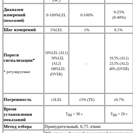
(NC)
Диапазон
0-25%
измерений
0-100%LEL
0-100%
(0-40%)
(показаний)
Шаг измерений
1%LEL
1%
0,1%
10%LEL (AL1)
Пороги
50%LEL
19,5% (AL1)
сигнализации*
(AL2)
-
23,5% (AL2)
100%LEL
40% (OVER)
* регулируемые
(OVER)
Погрешность
±5LEL
±5% (TE)
±0,7%
Время
Т
= 30 с
Т
= 20 с
установления
90
90
показаний
Метод отбора
Принудительный, 0,75 л/мин