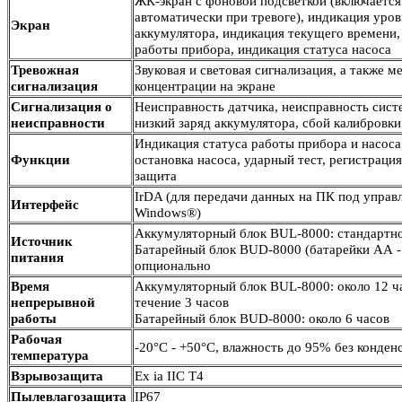
ЖК-экран с фоновой подсветкой (включаетс
автоматически при тревоге), индикация уров
Экран
аккумулятора, индикация текущего времени,
работы прибора, индикация статуса на
Тревожная
Звуковая и световая сигнализация, а также 
сигнализация
концентрации на экране
Сигнализация о
Неисправность датчика, неисправность сист
неисправности
низкий заряд аккумулятора, сбой калибр
Индикация статуса работы прибора и насоса
Функции
остановка насоса, ударный тест, регистраци
защита
IrDA (для передачи данных на ПК под управ
Интерфейс
Windows®)
Аккумуляторный блок BUL-8000: стандартн
Источник
Батарейный блок BUD-8000 (батарейки АА - 
питания
опционально
Время
Аккумуляторный блок BUL-8000: около 12 ча
непрерывной
течение 3 часов
работы
Батарейный блок BUD-8000: около 6 часов
Рабочая
-20°C - +50°C, влажность до 95% без конде
температура
Взрывозащита
Ex ia IIC T4
Пылевлагозащита
IP67