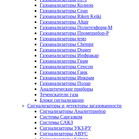
Газоанализаторы Колион
Газоанализаторы Сеан
Газоанализаторы Riken Keiki
Газоанализаторы Altair
Газоанализаторы Политехформ-М
Газоанализаторы Промприбор-Р
Газоанализаторы testo
Газоанализаторы Chemist
Газоанализаторы Drager
Газоанализаторы Инфракар
Газоанализаторы Гиам
Газоанализаторы Сенсон
Газоанализаторы Ганк
Газоанализаторы Инкрам
Газоанализаторы Полар
Аналитические приборы
Течеискатели газа
Блоки сигнализации
Сигнализаторы и детекторы загазованности
Сигнализаторы Аналитприбор
Системы Саргазком
Системы САКЗ
Сигнализаторы УКЗ-РУ
Сигнализаторы АВУС