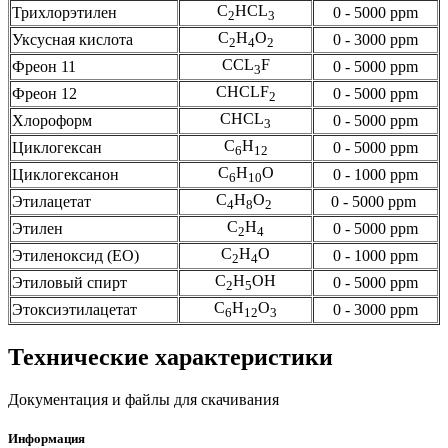
C
HCL
Трихлорэтилен
0 - 5000 ppm
2
3
C
H
O
Уксусная кислота
0 - 3000 ppm
2
4
2
CCL
F
Фреон 11
0 - 5000 ppm
3
CHCLF
Фреон 12
0 - 5000 ppm
2
CHCL
Хлороформ
0 - 5000 ppm
3
C
H
Циклогексан
0 - 5000 ppm
6
12
C
H
O
Циклогексанон
0 - 1000 ppm
6
10
C
H
O
Этилацетат
0 - 5000 ppm
4
8
2
C
H
Этилен
0 - 5000 ppm
2
4
C
H
O
Этиленоксид (EO)
0 - 1000 ppm
2
4
C
H
OH
Этиловый спирт
0 - 5000 ppm
2
5
C
H
O
Этоксиэтилацетат
0 - 3000 ppm
6
12
3
Технические характеристики
Документация и файлы для скачивания
Информация