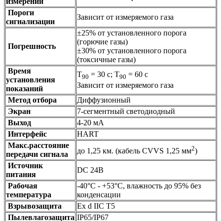
измерений
Пороги
Зависит от измеряемого газа
сигнализации
±25% от установленного порога
(горючие газы)
Погрешность
±30% от установленного порога
(токсичные газы)
Время
Т
= 30 с; Т
= 60 с
90
90
установления
Зависит от измеряемого газа
показаний
Метод отбора
Диффузионный
Экран
7-сегментный светодиодный
Выход
4-20 мА
Интерфейс
HART
Макс.расстояние
2
до 1,25 км. (кабель CVVS 1,25 мм
)
передачи сигнала
Источник
DC 24В
питания
Рабочая
-40°C - +53°C, влажность до 95% без
температура
конденсации
Взрывозащита
Ex d IIC T5
Пылевлагозащита
IP65/IP67