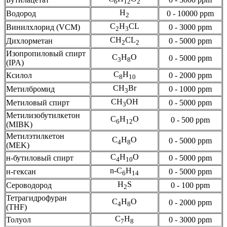
6
12
2
H
Водород
0 - 10000 ppm
2
C
H
CL
Винилхлорид (VCM)
0 - 3000 ppm
2
3
CH
CL
Дихлорметан
0 - 5000 ppm
2
2
Изопропиловый спирт
C
H
O
0 - 5000 ppm
3
8
(IPA)
C
H
Ксилол
0 - 2000 ppm
8
10
CH
Br
Метилбромид
0 - 1000 ppm
3
CH
OH
Метиловый спирт
0 - 5000 ppm
3
Метилизобутилкетон
C
H
O
0 - 500 ppm
6
12
(MIBK)
Метилэтилкетон
C
H
O
0 - 5000 ppm
4
8
(MEK)
C
H
O
н-бутиловый спирт
0 - 5000 ppm
4
10
n-C
H
н-гексан
0 - 5000 ppm
6
14
H
S
Сероводород
0 - 100 ppm
2
Тетрагидрофуран
C
H
O
0 - 2000 ppm
4
8
(THF)
C
H
Толуол
0 - 3000 ppm
7
8