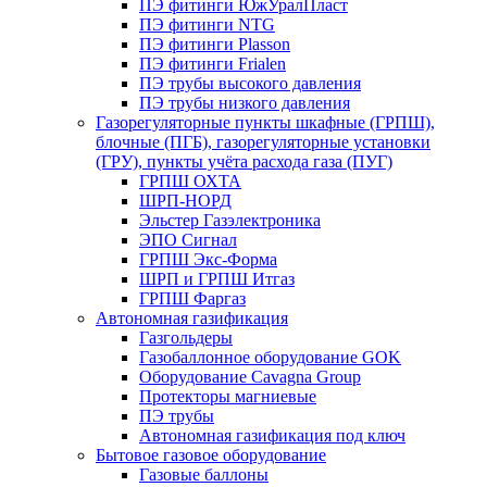
ПЭ фитинги ЮжУралПласт
ПЭ фитинги NTG
ПЭ фитинги Plasson
ПЭ фитинги Frialen
ПЭ трубы высокого давления
ПЭ трубы низкого давления
Газорегуляторные пункты шкафные (ГРПШ),
блочные (ПГБ), газорегуляторные установки
(ГРУ), пункты учёта расхода газа (ПУГ)
ГРПШ ОХТА
ШРП-НОРД
Эльстер Газэлектроника
ЭПО Сигнал
ГРПШ Экс-Форма
ШРП и ГРПШ Итгаз
ГРПШ Фаргаз
Автономная газификация
Газгольдеры
Газобаллонное оборудование GOK
Оборудование Cavagna Group
Протекторы магниевые
ПЭ трубы
Автономная газификация под ключ
Бытовое газовое оборудование
Газовые баллоны