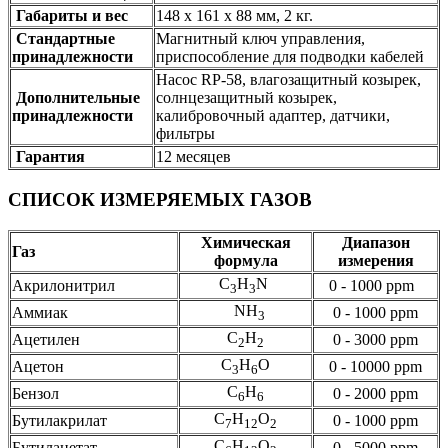
Габариты и вес
148 x 161 x 88 мм, 2 кг.
Стандартные
Магнитный ключ управления,
принадлежности
приспособление для подводки кабелей
Насос RP-58, влагозащитный козырек,
Дополнительные
солнцезащитный козырек,
принадлежности
калибровочный адаптер, датчики,
фильтры
Гарантия
12 месяцев
СПИСОК ИЗМЕРЯЕМЫХ ГАЗОВ
Химическая
Диапазон
Газ
формула
измерения
C
H
N
Акрилонитрил
0 - 1000 ppm
3
3
NH
Аммиак
0 - 1000 ppm
3
C
H
Ацетилен
0 - 3000 ppm
2
2
C
H
O
Ацетон
0 - 10000 ppm
3
6
C
H
Бензол
0 - 2000 ppm
6
6
C
H
O
Бутилакрилат
0 - 1000 ppm
7
12
2
C
H
O
Бутилацетат
0 - 5000 ppm