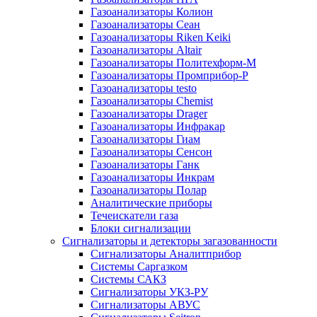
Газоанализаторы Колион
Газоанализаторы Сеан
Газоанализаторы Riken Keiki
Газоанализаторы Altair
Газоанализаторы Политехформ-М
Газоанализаторы Промприбор-Р
Газоанализаторы testo
Газоанализаторы Chemist
Газоанализаторы Drager
Газоанализаторы Инфракар
Газоанализаторы Гиам
Газоанализаторы Сенсон
Газоанализаторы Ганк
Газоанализаторы Инкрам
Газоанализаторы Полар
Аналитические приборы
Течеискатели газа
Блоки сигнализации
Сигнализаторы и детекторы загазованности
Сигнализаторы Аналитприбор
Системы Саргазком
Системы САКЗ
Сигнализаторы УКЗ-РУ
Сигнализаторы АВУС