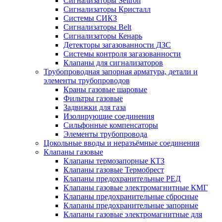
Сигнализаторы Seitron
Сигнализаторы Кристалл
Системы СИКЗ
Сигнализаторы Belt
Сигнализаторы Кенарь
Детекторы загазованности ДЗС
Системы контроля загазованности
Клапаны для сигнализаторов
Трубопроводная запорная арматура, детали и
элементы трубопроводов
Краны газовые шаровые
Фильтры газовые
Задвижки для газа
Изолирующие соединения
Сильфонные компенсаторы
Элементы трубопровода
Цокольные вводы и неразъёмные соединения
Клапаны газовые
Клапаны термозапорные КТЗ
Клапаны газовые Термобрест
Клапаны предохранительные РЕД
Клапаны газовые электромагнитные КМГ
Клапаны предохранительные сбросные
Клапаны предохранительные запорные
Клапаны газовые электромагнитные для