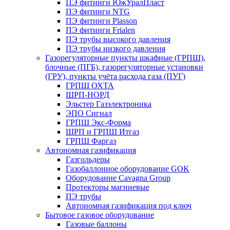
ПЭ фитинги ЮжУралПласт
ПЭ фитинги NTG
ПЭ фитинги Plasson
ПЭ фитинги Frialen
ПЭ трубы высокого давления
ПЭ трубы низкого давления
Газорегуляторные пункты шкафные (ГРПШ),
блочные (ПГБ), газорегуляторные установки
(ГРУ), пункты учёта расхода газа (ПУГ)
ГРПШ ОХТА
ШРП-НОРД
Эльстер Газэлектроника
ЭПО Сигнал
ГРПШ Экс-Форма
ШРП и ГРПШ Итгаз
ГРПШ Фаргаз
Автономная газификация
Газгольдеры
Газобаллонное оборудование GOK
Оборудование Cavagna Group
Протекторы магниевые
ПЭ трубы
Автономная газификация под ключ
Бытовое газовое оборудование
Газовые баллоны