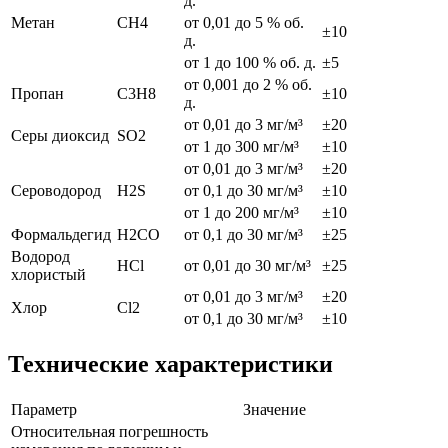
д.
Метан
CH4
от 0,01 до 5 % об.
±10
д.
от 1 до 100 % об. д.
±5
от 0,001 до 2 % об.
Пропан
C3H8
±10
д.
от 0,01 до 3 мг/м³
±20
Серы диоксид
SO2
от 1 до 300 мг/м³
±10
от 0,01 до 3 мг/м³
±20
Сероводород
H2S
от 0,1 до 30 мг/м³
±10
от 1 до 200 мг/м³
±10
Формальдегид
H2CO
от 0,1 до 30 мг/м³
±25
Водород
HCl
от 0,01 до 30 мг/м³
±25
хлористый
от 0,01 до 3 мг/м³
±20
Хлор
Cl2
от 0,1 до 30 мг/м³
±10
Технические характеристики
Параметр
Значение
Относительная погрешность