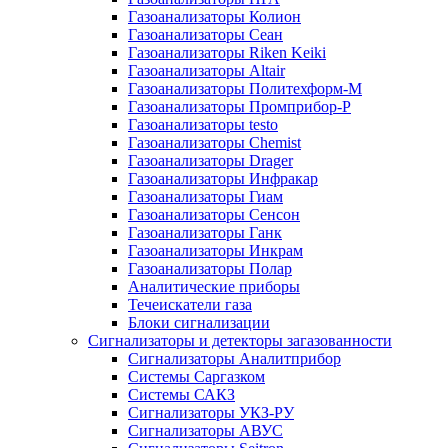
Газоанализаторы Колион
Газоанализаторы Сеан
Газоанализаторы Riken Keiki
Газоанализаторы Altair
Газоанализаторы Политехформ-М
Газоанализаторы Промприбор-Р
Газоанализаторы testo
Газоанализаторы Chemist
Газоанализаторы Drager
Газоанализаторы Инфракар
Газоанализаторы Гиам
Газоанализаторы Сенсон
Газоанализаторы Ганк
Газоанализаторы Инкрам
Газоанализаторы Полар
Аналитические приборы
Течеискатели газа
Блоки сигнализации
Сигнализаторы и детекторы загазованности
Сигнализаторы Аналитприбор
Системы Саргазком
Системы САКЗ
Сигнализаторы УКЗ-РУ
Сигнализаторы АВУС