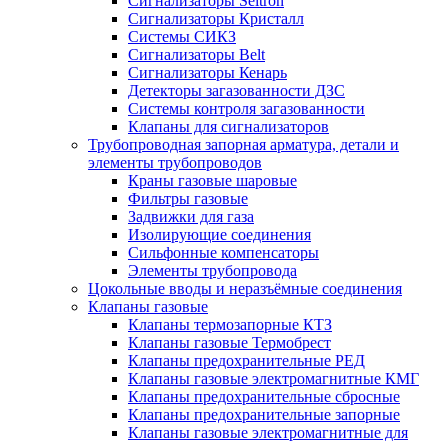
Сигнализаторы Seitron
Сигнализаторы Кристалл
Системы СИКЗ
Сигнализаторы Belt
Сигнализаторы Кенарь
Детекторы загазованности ДЗС
Системы контроля загазованности
Клапаны для сигнализаторов
Трубопроводная запорная арматура, детали и
элементы трубопроводов
Краны газовые шаровые
Фильтры газовые
Задвижки для газа
Изолирующие соединения
Сильфонные компенсаторы
Элементы трубопровода
Цокольные вводы и неразъёмные соединения
Клапаны газовые
Клапаны термозапорные КТЗ
Клапаны газовые Термобрест
Клапаны предохранительные РЕД
Клапаны газовые электромагнитные КМГ
Клапаны предохранительные сбросные
Клапаны предохранительные запорные
Клапаны газовые электромагнитные для