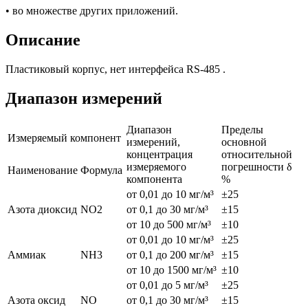
• во множестве других приложений.
Описание
Пластиковый корпус, нет интерфейса RS-485 .
Диапазон измерений
Диапазон
Пределы
Измеряемый компонент
измерений,
основной
концентрация
относительной
измеряемого
погрешности δ
Наименование
Формула
компонента
%
от 0,01 до 10 мг/м³
±25
Азота диоксид
NO2
от 0,1 до 30 мг/м³
±15
от 10 до 500 мг/м³
±10
от 0,01 до 10 мг/м³
±25
Аммиак
NH3
от 0,1 до 200 мг/м³
±15
от 10 до 1500 мг/м³
±10
от 0,01 до 5 мг/м³
±25
Азота оксид
NO
от 0,1 до 30 мг/м³
±15