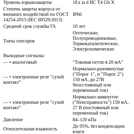
Уровень взрывозащиты
1Ex ia d IIС T4 Gb Х
Степень защиты корпуса от
внешних воздействий по ГОСТ
IP66
14254-2015 (IEC 60529:2013)
Средний срок службы ГА
10 лет
Оптические,
Полупроводниковые,
Типы сенсоров
Термокаталитические,
Электрохимические
Выходные сигналы:
— • аналоговый
"Токовая петля 4-20 мА"
Нормально-разомкнутые
("Порог 1", и "Порог 2")
— • электронные реле "сухой
150 мА, до 27В
контакт"
9посстоянный или
переменный ток)
Нормально-замкнутое
— • электронные реле "сухой
("Неисправность") 150 мА,
контакт"
27 В (постоянный или
переменный ток)
Давление
84–120 кПа
До 95%, без конденсации
Относительная влажность
влаги