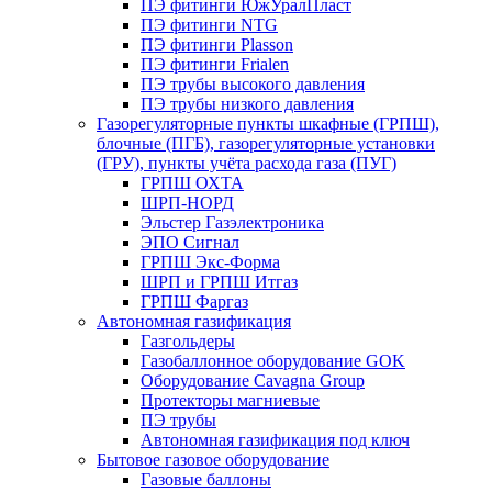
ПЭ фитинги ЮжУралПласт
ПЭ фитинги NTG
ПЭ фитинги Plasson
ПЭ фитинги Frialen
ПЭ трубы высокого давления
ПЭ трубы низкого давления
Газорегуляторные пункты шкафные (ГРПШ),
блочные (ПГБ), газорегуляторные установки
(ГРУ), пункты учёта расхода газа (ПУГ)
ГРПШ ОХТА
ШРП-НОРД
Эльстер Газэлектроника
ЭПО Сигнал
ГРПШ Экс-Форма
ШРП и ГРПШ Итгаз
ГРПШ Фаргаз
Автономная газификация
Газгольдеры
Газобаллонное оборудование GOK
Оборудование Cavagna Group
Протекторы магниевые
ПЭ трубы
Автономная газификация под ключ
Бытовое газовое оборудование
Газовые баллоны