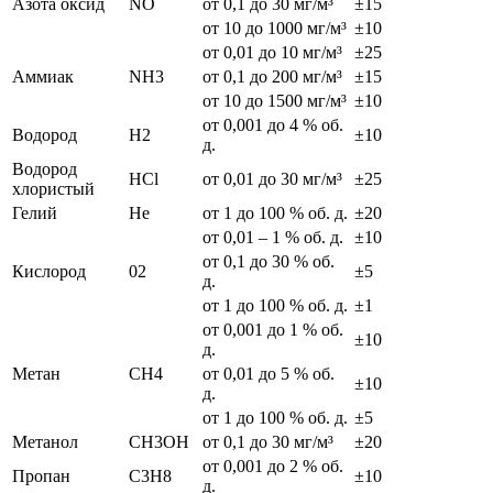
Азота оксид
NO
от 0,1 до 30 мг/м³
±15
от 10 до 1000 мг/м³
±10
от 0,01 до 10 мг/м³
±25
Аммиак
NH3
от 0,1 до 200 мг/м³
±15
от 10 до 1500 мг/м³
±10
от 0,001 до 4 % об.
Водород
H2
±10
д.
Водород
HCl
от 0,01 до 30 мг/м³
±25
хлористый
Гелий
He
от 1 до 100 % об. д.
±20
от 0,01 – 1 % об. д.
±10
от 0,1 до 30 % об.
Кислород
02
±5
д.
от 1 до 100 % об. д.
±1
от 0,001 до 1 % об.
±10
д.
Метан
CH4
от 0,01 до 5 % об.
±10
д.
от 1 до 100 % об. д.
±5
Метанол
CH3OH
от 0,1 до 30 мг/м³
±20
от 0,001 до 2 % об.
Пропан
C3H8
±10
д.