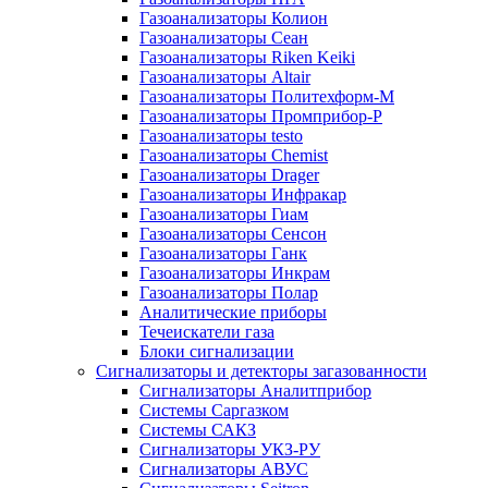
Газоанализаторы Колион
Газоанализаторы Сеан
Газоанализаторы Riken Keiki
Газоанализаторы Altair
Газоанализаторы Политехформ-М
Газоанализаторы Промприбор-Р
Газоанализаторы testo
Газоанализаторы Chemist
Газоанализаторы Drager
Газоанализаторы Инфракар
Газоанализаторы Гиам
Газоанализаторы Сенсон
Газоанализаторы Ганк
Газоанализаторы Инкрам
Газоанализаторы Полар
Аналитические приборы
Течеискатели газа
Блоки сигнализации
Сигнализаторы и детекторы загазованности
Сигнализаторы Аналитприбор
Системы Саргазком
Системы САКЗ
Сигнализаторы УКЗ-РУ
Сигнализаторы АВУС