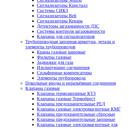
Сигнализаторы Seitron
Сигнализаторы Кристалл
Системы СИКЗ
Сигнализаторы Belt
Сигнализаторы Кенарь
Детекторы загазованности ДЗС
Системы контроля загазованности
Клапаны для сигнализаторов
Трубопроводная запорная арматура, детали и
элементы трубопроводов
Краны газовые шаровые
Фильтры газовые
Задвижки для газа
Изолирующие соединения
Сильфонные компенсаторы
Элементы трубопровода
Цокольные вводы и неразъёмные соединения
Клапаны газовые
Клапаны термозапорные КТЗ
Клапаны газовые Термобрест
Клапаны предохранительные РЕД
Клапаны газовые электромагнитные КМГ
Клапаны предохранительные сбросные
Клапаны предохранительные запорные
Клапаны газовые электромагнитные для