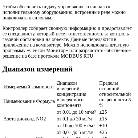
Чтобы обеспечить подачу управляющего сигнала к
исполнительному оборудованию, встроенные реле можно
подключать к силовым.
Контроллер собирает сводную информацию и предоставляет
ее специалисту, который несет ответственность за контроль
газовой обстановки на объекте. Данные передаются в
приложение на компьютере. Можно использовать штатную
программу «Сенсон Монитор» или разработать собственное
решение на базе протокола MODBUS RTU.
Диапазон измерений
Диапазон
Пределы
Измеряемый компонент
измерений,
основной
концентрация
относительной
измеряемого
погрешности δ
Наименование
Формула
компонента
%
от 0,01 до 10 мг/м³
±25
Азота диоксид
NO2
от 0,1 до 30 мг/м³
±15
от 10 до 500 мг/м³
±10
от 0,01 до 5 мг/м³
±25