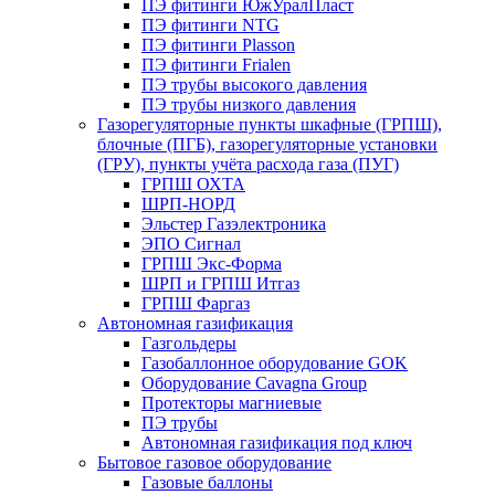
ПЭ фитинги ЮжУралПласт
ПЭ фитинги NTG
ПЭ фитинги Plasson
ПЭ фитинги Frialen
ПЭ трубы высокого давления
ПЭ трубы низкого давления
Газорегуляторные пункты шкафные (ГРПШ),
блочные (ПГБ), газорегуляторные установки
(ГРУ), пункты учёта расхода газа (ПУГ)
ГРПШ ОХТА
ШРП-НОРД
Эльстер Газэлектроника
ЭПО Сигнал
ГРПШ Экс-Форма
ШРП и ГРПШ Итгаз
ГРПШ Фаргаз
Автономная газификация
Газгольдеры
Газобаллонное оборудование GOK
Оборудование Cavagna Group
Протекторы магниевые
ПЭ трубы
Автономная газификация под ключ
Бытовое газовое оборудование
Газовые баллоны