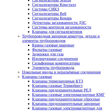
Сигнализаторы Seitron
Сигнализаторы Кристалл
Системы СИКЗ
Сигнализаторы Belt
Сигнализаторы Кенарь
Детекторы загазованности ДЗС
Системы контроля загазованности
Клапаны для сигнализаторов
Трубопроводная запорная арматура, детали и
элементы трубопроводов
Краны газовые шаровые
Фильтры газовые
Задвижки для газа
Изолирующие соединения
Сильфонные компенсаторы
Элементы трубопровода
Цокольные вводы и неразъёмные соединения
Клапаны газовые
Клапаны термозапорные КТЗ
Клапаны газовые Термобрест
Клапаны предохранительные РЕД
Клапаны газовые электромагнитные КМГ
Клапаны предохранительные сбросные
Клапаны предохранительные запорные
Клапаны газовые электромагнитные для