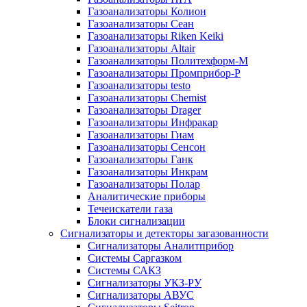
Газоанализаторы Колион
Газоанализаторы Сеан
Газоанализаторы Riken Keiki
Газоанализаторы Altair
Газоанализаторы Политехформ-М
Газоанализаторы Промприбор-Р
Газоанализаторы testo
Газоанализаторы Chemist
Газоанализаторы Drager
Газоанализаторы Инфракар
Газоанализаторы Гиам
Газоанализаторы Сенсон
Газоанализаторы Ганк
Газоанализаторы Инкрам
Газоанализаторы Полар
Аналитические приборы
Течеискатели газа
Блоки сигнализации
Сигнализаторы и детекторы загазованности
Сигнализаторы Аналитприбор
Системы Саргазком
Системы САКЗ
Сигнализаторы УКЗ-РУ
Сигнализаторы АВУС