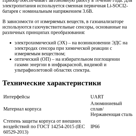
Прибор обеспечивает автономную работу в течение года. Для
электропитания используется сменная первичная Li-SOCI2-
батарея с номинальным напряжением 3.6В.
В зависимости от измеряемых веществ, в газоанализаторе
используются газочувствительные сенсоры, основанные на
различных принципах преобразования:
электрохимический (ЭХ) – на возникновении ЭДС на
электродах сенсора при химической реакции с
измеряемым веществом;
оптический (ОП) – на избирательном поглощении
газами энергии в инфракрасной, видимой и
ультрафиолетовой областях спектра.
Технические характеристики
Интерфейсы
UART
Алюминиевый
Материал корпуса
сплав/
Нержавеющая сталь
Степень защиты корпуса от внешних
воздействий по ГОСТ 14254-2015 (IEC
IP66
60529-2013)