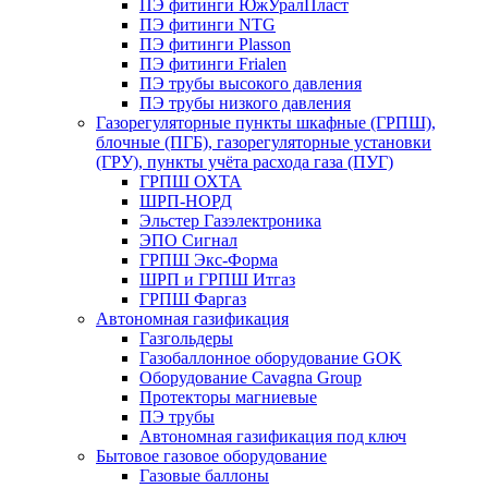
ПЭ фитинги ЮжУралПласт
ПЭ фитинги NTG
ПЭ фитинги Plasson
ПЭ фитинги Frialen
ПЭ трубы высокого давления
ПЭ трубы низкого давления
Газорегуляторные пункты шкафные (ГРПШ),
блочные (ПГБ), газорегуляторные установки
(ГРУ), пункты учёта расхода газа (ПУГ)
ГРПШ ОХТА
ШРП-НОРД
Эльстер Газэлектроника
ЭПО Сигнал
ГРПШ Экс-Форма
ШРП и ГРПШ Итгаз
ГРПШ Фаргаз
Автономная газификация
Газгольдеры
Газобаллонное оборудование GOK
Оборудование Cavagna Group
Протекторы магниевые
ПЭ трубы
Автономная газификация под ключ
Бытовое газовое оборудование
Газовые баллоны