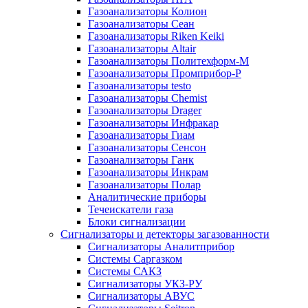
Газоанализаторы Колион
Газоанализаторы Сеан
Газоанализаторы Riken Keiki
Газоанализаторы Altair
Газоанализаторы Политехформ-М
Газоанализаторы Промприбор-Р
Газоанализаторы testo
Газоанализаторы Chemist
Газоанализаторы Drager
Газоанализаторы Инфракар
Газоанализаторы Гиам
Газоанализаторы Сенсон
Газоанализаторы Ганк
Газоанализаторы Инкрам
Газоанализаторы Полар
Аналитические приборы
Течеискатели газа
Блоки сигнализации
Сигнализаторы и детекторы загазованности
Сигнализаторы Аналитприбор
Системы Саргазком
Системы САКЗ
Сигнализаторы УКЗ-РУ
Сигнализаторы АВУС