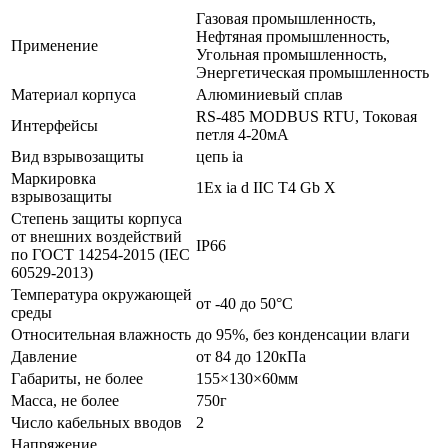
Газовая промышленность,
Нефтяная промышленность,
Применение
Угольная промышленность,
Энергетическая промышленность
Материал корпуса
Алюминиевый сплав
RS-485 MODBUS RTU, Токовая
Интерфейсы
петля 4-20мА
Вид взрывозащиты
цепь ia
Маркировка
1Ex ia d IIС T4 Gb Х
взрывозащиты
Степень защиты корпуса
от внешних воздействий
IP66
по ГОСТ 14254-2015 (IEC
60529-2013)
Температура окружающей
от -40 до 50°C
среды
Относительная влажность
до 95%, без конденсации влаги
Давление
от 84 до 120кПа
Габариты, не более
155×130×60мм
Масса, не более
750г
Число кабельных вводов
2
Напряжение