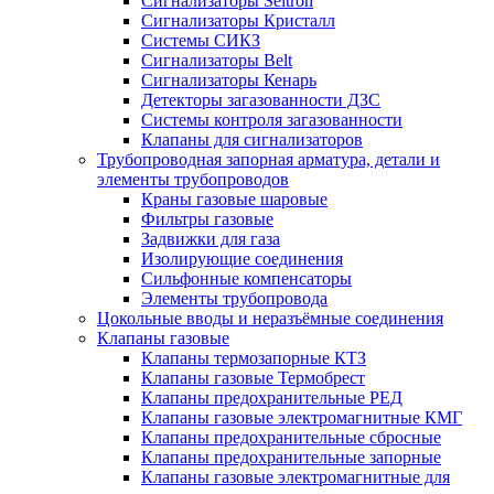
Сигнализаторы Seitron
Сигнализаторы Кристалл
Системы СИКЗ
Сигнализаторы Belt
Сигнализаторы Кенарь
Детекторы загазованности ДЗС
Системы контроля загазованности
Клапаны для сигнализаторов
Трубопроводная запорная арматура, детали и
элементы трубопроводов
Краны газовые шаровые
Фильтры газовые
Задвижки для газа
Изолирующие соединения
Сильфонные компенсаторы
Элементы трубопровода
Цокольные вводы и неразъёмные соединения
Клапаны газовые
Клапаны термозапорные КТЗ
Клапаны газовые Термобрест
Клапаны предохранительные РЕД
Клапаны газовые электромагнитные КМГ
Клапаны предохранительные сбросные
Клапаны предохранительные запорные
Клапаны газовые электромагнитные для